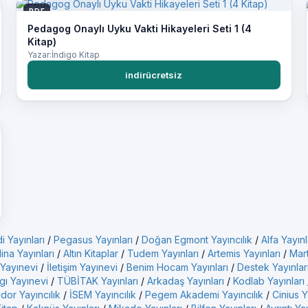
PDF
Pedagog Onaylı Uyku Vakti Hikayeleri Seti 1 (4
Kitap)
Yazar:İndigo Kitap
indirücretsiz
i Yayınları
/
Pegasus Yayınları
/
Doğan Egmont Yayıncılık
/
Alfa Yayınl
ina Yayınları
/
Altın Kitaplar
/
Tudem Yayınları
/
Artemis Yayınları
/
Mart
 Yayınevi
/
İletişim Yayınevi
/
Benim Hocam Yayınları
/
Destek Yayınlar
gı Yayınevi
/
TÜBİTAK Yayınları
/
Arkadaş Yayınları
/
Kodlab Yayınları
idor Yayıncılık
/
İSEM Yayıncılık
/
Pegem Akademi Yayıncılık
/
Cinius Y