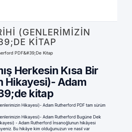
IHI (GENLERIMIZIN
9;DE KITAP
therford PDF&#39;de Kitap
ş Herkesin Kısa Bir
in Hikayesi)- Adam
9;de kitap
Genlerimizin Hikayesi)- Adam Rutherford PDF tam sürüm
Genlerimizin Hikayesi)- Adam Rutherford Bugüne Dek
Hikayesi) - Adam Rutherford İnsanoğlunun hikâyesi
ikâyeniz. Bu hikâye kim olduğunuzun ve nasıl var