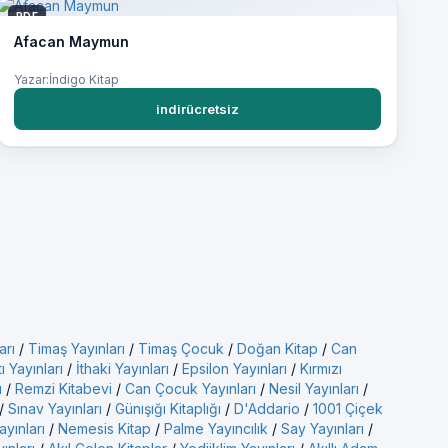
PDF
Afacan Maymun
Yazar:İndigo Kitap
indirücretsiz
arı
/
Timaş Yayınları
/
Timaş Çocuk
/
Doğan Kitap
/
Can
ı Yayınları
/
İthaki Yayınları
/
Epsilon Yayınları
/
Kırmızı
ı
/
Remzi Kitabevi
/
Can Çocuk Yayınları
/
Nesil Yayınları
/
/
Sınav Yayınları
/
Günışığı Kitaplığı
/
D'Addario
/
1001 Çiçek
ayınları
/
Nemesis Kitap
/
Palme Yayıncılık
/
Say Yayınları
/