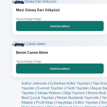
PDF
Mavi Güneş Sarı Gökyüzü
Yazar:İndigo Kitap
indirücretsiz
PDF
Benim Canım Ailem
Yazar:İndigo Kitap
indirücretsiz
Author unknown
/
İş Bankası Kültür Yayınları
/
Yapı Kred
Yayınları
/
Everest Yayınları
/
Parıltı Yayınları
/
Beyaz Bal
Yayınları
/
İnkılap Kitabevi
/
Bilgi Yayınevi
/
Kırmızı Kedi
Nesil Çocuk Yayınları
/
Nobel Akademik Yayıncılık
/
Yar
Kitaplar
/
Profil Kitap
/
Hayykitap
/
Editör Yayınları
/
Kor