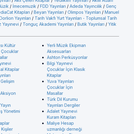
yınları
/
Akıl Çelen Kitaplar
/
Yediiklim Yayınları
/
Akıllı Adam
üzik
/
İmecemuzik
/
FDD Yayınları
/
Adeda Yayıncılık
/
Genç
diaCat Kitapları
/
Beyan Yayınları
/
Olimpos Yayınları
/
Manuel
Dorlion Yayınları
/
Tarih Vakfı Yurt Yayınları - Toplumsal Tarih
 Yayınevi
/
Tonguç Akademi Yayınları
/
Butik Yayınları
/
Yitik
sı Kültür
Yerli Müzik Ekipman
ı Çocuklar
Aksesuarları
allar
Ashton Perküsyonlar
yınevi
Bilgi Yayınevi
l Kitaplar
Çocuklar İçin Klasik
ınları
Kitaplar
 Gelişim
Yuva Yayınları
Çocuklar İçin
 Aksiyon
Masallar
Türk Dil Kurumu
 Yayın
Yayınları Dergiler
İş Yönetimi
Adalet Yayınevi
Kuram Kitapları
taplar
Maliye Hesap
Kişiler
uzmanlığı derneği