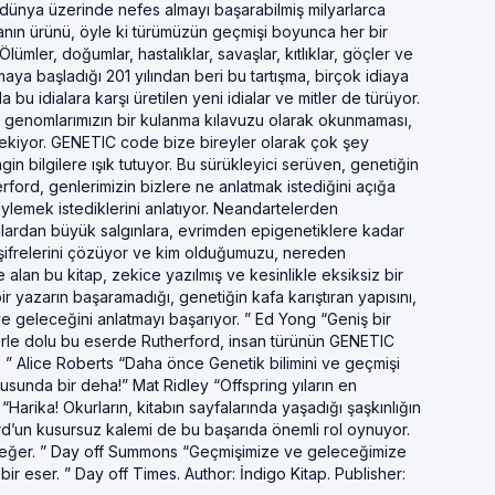
ünya üzerinde nefes almayı başarabilmiş milyarlarca
şmanın ürünü, öyle ki türümüzün geçmişi boyunca her bir
lümler, doğumlar, hastalıklar, savaşlar, kıtlıklar, göçler ve
umaya başladığı 201 yılından beri bu tartışma, birçok idiaya
idialara karşı üretilen yeni idialar ve mitler de türüyor.
m genomlarımızın bir kulanma kılavuzu olarak okunmaması,
erekiyor. GENETIC code bize bireyler olarak çok şey
n bilgilere ışık tutuyor. Bu sürükleyici serüven, genetiğin
ford, genlerimizin bizlere ne anlatmak istediğini açığa
öylemek istediklerini anlatıyor. Neandartelerden
ü kralardan büyük salgınlara, evrimden epigenetiklere kadar
 şifrelerini çözüyor ve kim olduğumuzu, nereden
ne alan bu kitap, zekice yazılmış ve kesinlikle eksiksiz bir
 yazarın başaramadığı, genetiğin kafa karıştıran yapısını,
i ve geleceğini anlatmayı başarıyor. ” Ed Yong “Geniş bir
lerle dolu bu eserde Rutherford, insan türünün GENETIC
. ” Alice Roberts “Daha önce Genetik bilimini ve geçmişi
usunda bir deha!” Mat Ridley “Offspring yıların en
“Harika! Okurların, kitabın sayfalarında yaşadığı şaşkınlığın
d’un kusursuz kalemi de bu başarıda önemli rol oynuyor.
 değer. ” Day off Summons “Geçmişimize ve geleceğimize
r eser. ” Day off Times. Author: İndigo Kitap. Publisher: