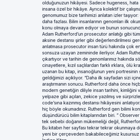
olduğunuzun hikâyesi. Sadece hugeness, hata d
insana özel bir hikâye. Ayrıca kolektif bir çalı
genomumuz bize tarihimizi anlatan izler taşıyor: Ö
daha fazlası. Bilim insanlarının genomları ilk ok
konu olmaya devam ediyor ve bunun sonucunda bu 
Adam Rutherford’un prosecutor anlatığı gibi tü
aksine destansı şirler gibi değerlendirilmesi g
anlatmasa prosecutor insan türü hakında çok engi
sonsuza uzayan zemininde ilerliyor. Adam Ruther
çıkartıyor ve tarihin de genomlarımız hakında s
cinayetlere, kızıl saçlılardan farklı ırklara, öl
uzanan bu kitap, insanoğlunun yeni portresinin
geldiğimizi açıklıyor. “Daha ilk sayfadan sizi içi
araştırmanın sonucu. Rutherford daha önce hiçbir
modern genetiğin diliyle insan tarihini, kimliğin
yelpaze gibi açılan, zekice yazılmış ve sürpriz
code’sına kazınmış destansı hikâyesini anlatıyor
hiç böyle okumadınız. Rutherford gen bilimi kon
düşündürücü bilim kitaplarından biri. ” Observer 
tek sebebi doğanın mükemeliği değil, Rutherfor
Bu kitabın her sayfası tekrar tekrar okunmaya
yeni bir çerçeveden bakabileceğimiz kusursuz bi