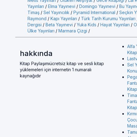
Metis Yayınları
/
Ötüken Neşriyat
/
Gece Kitaplığı
/
Lal 
Yayınları
/
Elma Yayınevi
/
Domingo Yayınevi
/
Bu Yayın
Timaş
/
Sel Yayıncılık
/
Pyramid International
/
Seçkin Ya
Raymond
/
Kapı Yayınları
/
Türk Tarih Kurumu Yayınları
Dergisi
/
Beta Yayınevi
/
Yuka Kids
/
Hayat Yayınları
/
O
Ülke Yayınları
/
Marmara Çizgi
/
Alfa 
hakkında
Kitap
Last
Kitap Paylaşımıücretsiz kitap ve sesli kitap
Sel Y
yüklemeleri için internetin 1 numaralı
Konul
kaynağıdır
Pega
Fant
Kitap
Tima
Fant
Kitap
Kırmı
Çocu
Masa
Tama