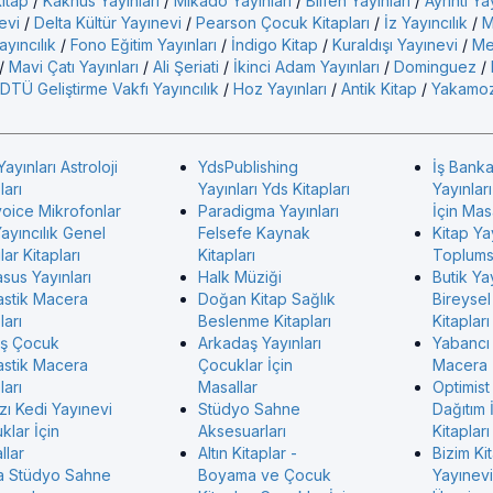
Kitap
/
Kaknüs Yayınları
/
Mikado Yayınları
/
Bilfen Yayınları
/
Ayrıntı Ya
evi
/
Delta Kültür Yayınevi
/
Pearson Çocuk Kitapları
/
İz Yayıncılık
/
M
yıncılık
/
Fono Eğitim Yayınları
/
İndigo Kitap
/
Kuraldışı Yayınevi
/
Me
/
Mavi Çatı Yayınları
/
Ali Şeriati
/
İkinci Adam Yayınları
/
Dominguez
/
DTÜ Geliştirme Vakfı Yayıncılık
/
Hoz Yayınları
/
Antik Kitap
/
Yakamoz
Yayınları Astroloji
YdsPublishing
İş Banka
ları
Yayınları Yds Kitapları
Yayınlar
voice Mikrofonlar
Paradigma Yayınları
İçin Mas
ayıncılık Genel
Felsefe Kaynak
Kitap Ya
ar Kitapları
Kitapları
Toplumsa
sus Yayınları
Halk Müziği
Butik Yay
astik Macera
Doğan Kitap Sağlık
Bireysel
ları
Beslenme Kitapları
Kitapları
ş Çocuk
Arkadaş Yayınları
Yabancı
astik Macera
Çocuklar İçin
Macera
ları
Masallar
Optimist
zı Kedi Yayınevi
Stüdyo Sahne
Dağıtım 
klar İçin
Aksesuarları
Kitapları
llar
Altın Kitaplar -
Bizim Ki
 Stüdyo Sahne
Boyama ve Çocuk
Yayınevi 