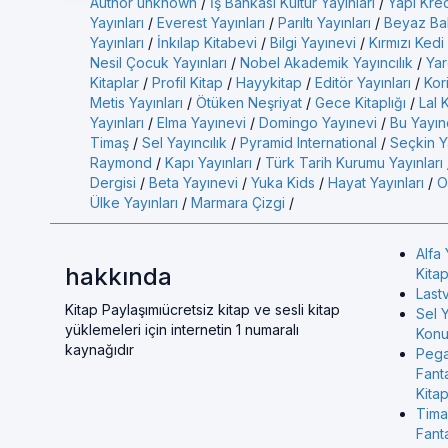
Author unknown
/
İş Bankası Kültür Yayınları
/
Yapı Kred
Yayınları
/
Everest Yayınları
/
Parıltı Yayınları
/
Beyaz Bal
Yayınları
/
İnkılap Kitabevi
/
Bilgi Yayınevi
/
Kırmızı Kedi
Nesil Çocuk Yayınları
/
Nobel Akademik Yayıncılık
/
Yar
Kitaplar
/
Profil Kitap
/
Hayykitap
/
Editör Yayınları
/
Kor
Metis Yayınları
/
Ötüken Neşriyat
/
Gece Kitaplığı
/
Lal 
Yayınları
/
Elma Yayınevi
/
Domingo Yayınevi
/
Bu Yayın
Timaş
/
Sel Yayıncılık
/
Pyramid International
/
Seçkin Ya
Raymond
/
Kapı Yayınları
/
Türk Tarih Kurumu Yayınları
Dergisi
/
Beta Yayınevi
/
Yuka Kids
/
Hayat Yayınları
/
O
Ülke Yayınları
/
Marmara Çizgi
/
Alfa 
hakkında
Kitap
Last
Kitap Paylaşımıücretsiz kitap ve sesli kitap
Sel Y
yüklemeleri için internetin 1 numaralı
Konul
kaynağıdır
Pega
Fant
Kitap
Tima
Fant