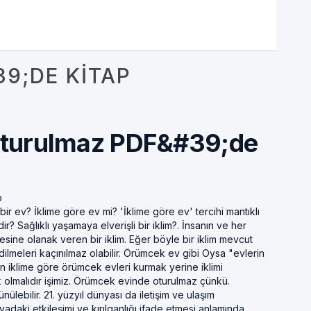
9;DE KITAP
turulmaz PDF&#39;de
p
ir ev? İklime göre ev mi? 'İklime göre ev' tercihi mantıklı
dir? Sağlıklı yaşamaya elverişli bir iklim?. İnsanın ve her
mesine olanak veren bir iklim. Eğer böyle bir iklim mevcut
dilmeleri kaçınılmaz olabilir. Örümcek ev gibi Oysa "evlerin
 iklime göre örümcek evleri kurmak yerine iklimi
 olmalıdır işimiz. Örümcek evinde oturulmaz çünkü.
lebilir. 21. yüzyıl dünyası da iletişim ve ulaşım
adaki etkileşimi ve kırılganlığı ifade etmesi anlamında,