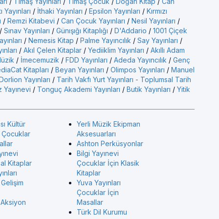
arı
/
Timaş Yayınları
/
Timaş Çocuk
/
Doğan Kitap
/
Can
ı Yayınları
/
İthaki Yayınları
/
Epsilon Yayınları
/
Kırmızı
ı
/
Remzi Kitabevi
/
Can Çocuk Yayınları
/
Nesil Yayınları
/
/
Sınav Yayınları
/
Günışığı Kitaplığı
/
D'Addario
/
1001 Çiçek
ayınları
/
Nemesis Kitap
/
Palme Yayıncılık
/
Say Yayınları
/
yınları
/
Akıl Çelen Kitaplar
/
Yediiklim Yayınları
/
Akıllı Adam
üzik
/
İmecemuzik
/
FDD Yayınları
/
Adeda Yayıncılık
/
Genç
diaCat Kitapları
/
Beyan Yayınları
/
Olimpos Yayınları
/
Manuel
Dorlion Yayınları
/
Tarih Vakfı Yurt Yayınları - Toplumsal Tarih
 Yayınevi
/
Tonguç Akademi Yayınları
/
Butik Yayınları
/
Yitik
sı Kültür
Yerli Müzik Ekipman
ı Çocuklar
Aksesuarları
allar
Ashton Perküsyonlar
yınevi
Bilgi Yayınevi
l Kitaplar
Çocuklar İçin Klasik
ınları
Kitaplar
 Gelişim
Yuva Yayınları
Çocuklar İçin
 Aksiyon
Masallar
Türk Dil Kurumu