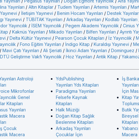
i Yayınları
/
Pegasus Yayınları
/
Doğan Egmont Yayıncılık
/
Alfa Yayınl
ina Yayınları
/
Altın Kitaplar
/
Tudem Yayınları
/
Artemis Yayınları
/
Mart
 Yayınevi
/
İletişim Yayınevi
/
Benim Hocam Yayınları
/
Destek Yayınlar
gı Yayınevi
/
TÜBİTAK Yayınları
/
Arkadaş Yayınları
/
Kodlab Yayınları
idor Yayıncılık
/
İSEM Yayıncılık
/
Pegem Akademi Yayıncılık
/
Cinius Y
Kitap
/
Kaknüs Yayınları
/
Mikado Yayınları
/
Bilfen Yayınları
/
Ayrıntı Ya
evi
/
Delta Kültür Yayınevi
/
Pearson Çocuk Kitapları
/
İz Yayıncılık
/
M
yıncılık
/
Fono Eğitim Yayınları
/
İndigo Kitap
/
Kuraldışı Yayınevi
/
Me
/
Mavi Çatı Yayınları
/
Ali Şeriati
/
İkinci Adam Yayınları
/
Dominguez
/
DTÜ Geliştirme Vakfı Yayıncılık
/
Hoz Yayınları
/
Antik Kitap
/
Yakamoz
Yayınları Astroloji
YdsPublishing
İş Banka
ları
Yayınları Yds Kitapları
Yayınlar
voice Mikrofonlar
Paradigma Yayınları
İçin Mas
ayıncılık Genel
Felsefe Kaynak
Kitap Ya
ar Kitapları
Kitapları
Toplumsa
sus Yayınları
Halk Müziği
Butik Yay
astik Macera
Doğan Kitap Sağlık
Bireysel
ları
Beslenme Kitapları
Kitapları
ş Çocuk
Arkadaş Yayınları
Yabancı
astik Macera
Çocuklar İçin
Macera