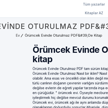
Tüm yazarlar
Kitaplar AZ
VINDE OTURULMAZ PDF&#3
Ev
Örümcek Evinde Oturulmaz PDF&#39;de Kitap
Örümcek Evinde O
kitap
Örümcek Evinde Oturulmaz PDF tam sürüm kita
Örümcek Evinde Oturulmaz Nasıl bir iklim? Nasıl b
olabilir. Ama esas ve öncelikli olan iklim değil mi
türlü canlının doğanın çevrenin varlığını sürdür
değilse evlerin de eğreti yapılar tarzında inşa e
en çürüğüdür. " örümcek evi. Öyseyle mecburen
iyileştirmek hiç değilse mevcut durumu korumak
Örümcek evi, örümcek ağı ile aynı anlamda düşünü
olanaklarının doğurduğu sonuçlar itibariyle, düny