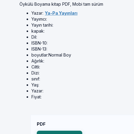
Öykülü Boyama kitap PDF, Mobi tam sürüm
Yazar:
Ya-Pa Yayınları
Yayımcı:
Yayın tarihi:
kapak:
Dil:
ISBN-10:
ISBN-13:
boyutlar:
Normal Boy
Ağırlık:
Ciltli:
Dizi:
sınıf:
Yaş:
Yazar:
Fiyat:
PDF