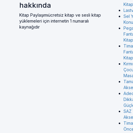
hakkında
Kitap
Last
Kitap Paylaşımıücretsiz kitap ve sesli kitap
Sel Y
yüklemeleri için internetin 1 numaralı
Konul
kaynağıdır
Pega
Fant
Kitap
Tima
Fant
Kitap
Kırmı
Çocu
Masa
Tama
Akse
Aded
Dikk
Güçl
SAZ 
Akse
Tima
Önces