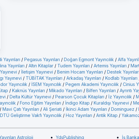
i Yayınları
/
Pegasus Yayınları
/
Doğan Egmont Yayıncılık
/
Alfa Yayınl
ina Yayınları
/
Altın Kitaplar
/
Tudem Yayınları
/
Artemis Yayınları
/
Mart
 Yayınevi
/
İletişim Yayınevi
/
Benim Hocam Yayınları
/
Destek Yayınlar
gı Yayınevi
/
TÜBİTAK Yayınları
/
Arkadaş Yayınları
/
Kodlab Yayınları
idor Yayıncılık
/
İSEM Yayıncılık
/
Pegem Akademi Yayıncılık
/
Cinius Y
Kitap
/
Kaknüs Yayınları
/
Mikado Yayınları
/
Bilfen Yayınları
/
Ayrıntı Ya
evi
/
Delta Kültür Yayınevi
/
Pearson Çocuk Kitapları
/
İz Yayıncılık
/
M
yıncılık
/
Fono Eğitim Yayınları
/
İndigo Kitap
/
Kuraldışı Yayınevi
/
Me
/
Mavi Çatı Yayınları
/
Ali Şeriati
/
İkinci Adam Yayınları
/
Dominguez
/
DTÜ Geliştirme Vakfı Yayıncılık
/
Hoz Yayınları
/
Antik Kitap
/
Yakamoz
Yayınları Astroloji
YdsPublishing
İş Banka