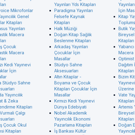
ları
Yayınları Yds Kitapları
Yayınlar
voice Mikrofonlar
Paradigma Yayınları
İçin Mas
ayıncılık Genel
Felsefe Kaynak
Kitap Ya
ar Kitapları
Kitapları
Toplumsa
sus Yayınları
Halk Müziği
Butik Yay
astik Macera
Doğan Kitap Sağlık
Bireysel
ları
Beslenme Kitapları
Kitapları
ş Çocuk
Arkadaş Yayınları
Yabancı
astik Macera
Çocuklar İçin
Macera
ları
Masallar
Optimist
zı Kedi Yayınevi
Stüdyo Sahne
Dağıtım 
klar İçin
Aksesuarları
Kitapları
llar
Altın Kitaplar -
Bizim Ki
 Stüdyo Sahne
Boyama ve Çocuk
Yayınevi 
suarları
Kitapları Çocuklar İçin
Üzerine 
a Yayıncılık
Masallar
Vate Ya
at & Zeka
Kırmızı Kedi Yayınevi
Kitapları
endirme Kitapları
Dünya Edebiyati
Artemis 
Vurmali Çalgı
Nobel Akademik
Bireysel
suarları
Yayıncılık Ekonomi
Kitapları
ş Çocuk Okul
Pazarlama Kitapları
Doğan 
i Kitapları
İş Bankası Kültür
Yayıncılı