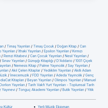
arı
/
Timaş Yayınları
/
Timaş Çocuk
/
Doğan Kitap
/
Can
ı Yayınları
/
İthaki Yayınları
/
Epsilon Yayınları
/
Kırmızı
ı
/
Remzi Kitabevi
/
Can Çocuk Yayınları
/
Nesil Yayınları
/
/
Sınav Yayınları
/
Günışığı Kitaplığı
/
D'Addario
/
1001 Çiçek
ayınları
/
Nemesis Kitap
/
Palme Yayıncılık
/
Say Yayınları
/
yınları
/
Akıl Çelen Kitaplar
/
Yediiklim Yayınları
/
Akıllı Adam
üzik
/
İmecemuzik
/
FDD Yayınları
/
Adeda Yayıncılık
/
Genç
diaCat Kitapları
/
Beyan Yayınları
/
Olimpos Yayınları
/
Manuel
Dorlion Yayınları
/
Tarih Vakfı Yurt Yayınları - Toplumsal Tarih
 Yayınevi
/
Tonguç Akademi Yayınları
/
Butik Yayınları
/
Yitik
sı Kültür
Yerli Müzik Ekipman