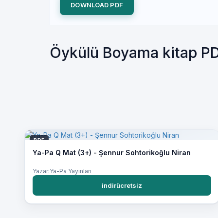
DOWNLOAD PDF
Öykülü Boyama kitap P
PDF
Ya-Pa Q Mat (3+) - Şennur Sohtorikoğlu Niran
Yazar:Ya-Pa Yayınları
indirücretsiz