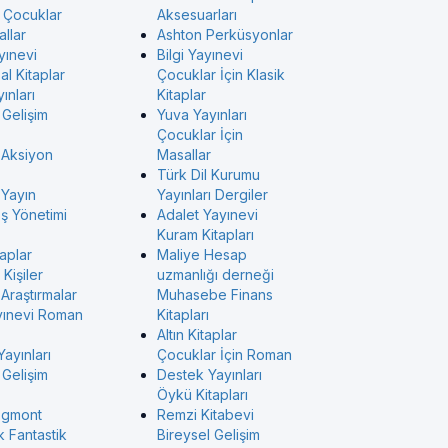
ı Çocuklar
Aksesuarları
allar
Ashton Perküsyonlar
yınevi
Bilgi Yayınevi
l Kitaplar
Çocuklar İçin Klasik
ınları
Kitaplar
 Gelişim
Yuva Yayınları
Çocuklar İçin
 Aksiyon
Masallar
Türk Dil Kurumu
 Yayın
Yayınları Dergiler
İş Yönetimi
Adalet Yayınevi
Kuram Kitapları
taplar
Maliye Hesap
Kişiler
uzmanlığı derneği
Araştırmalar
Muhasebe Finans
yınevi Roman
Kitapları
Altın Kitaplar
Yayınları
Çocuklar İçin Roman
 Gelişim
Destek Yayınları
Öykü Kitapları
Egmont
Remzi Kitabevi
k Fantastik
Bireysel Gelişim