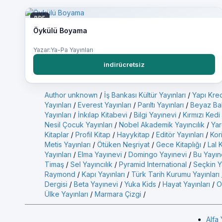
PDF
Öykülü Boyama
Yazar:Ya-Pa Yayınları
indirücretsiz
Author unknown
/
İş Bankası Kültür Yayınları
/
Yapı Kred
Yayınları
/
Everest Yayınları
/
Parıltı Yayınları
/
Beyaz Bal
Yayınları
/
İnkılap Kitabevi
/
Bilgi Yayınevi
/
Kırmızı Kedi
Nesil Çocuk Yayınları
/
Nobel Akademik Yayıncılık
/
Yar
Kitaplar
/
Profil Kitap
/
Hayykitap
/
Editör Yayınları
/
Kor
Metis Yayınları
/
Ötüken Neşriyat
/
Gece Kitaplığı
/
Lal 
Yayınları
/
Elma Yayınevi
/
Domingo Yayınevi
/
Bu Yayın
Timaş
/
Sel Yayıncılık
/
Pyramid International
/
Seçkin Ya
Raymond
/
Kapı Yayınları
/
Türk Tarih Kurumu Yayınları
Dergisi
/
Beta Yayınevi
/
Yuka Kids
/
Hayat Yayınları
/
O
Ülke Yayınları
/
Marmara Çizgi
/
Alfa 