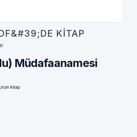
F&#39;DE KITAP
ap
lu) Müdafaanamesi
ürüm kitap