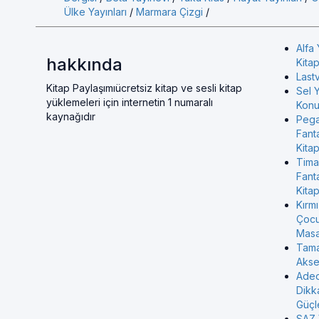
Ülke Yayınları
/
Marmara Çizgi
/
Alfa 
hakkında
Kitap
Last
Kitap Paylaşımıücretsiz kitap ve sesli kitap
Sel Y
yüklemeleri için internetin 1 numaralı
Konul
kaynağıdır
Pega
Fant
Kitap
Tima
Fant
Kitap
Kırmı
Çocu
Masa
Tama
Akse
Aded
Dikk
Güçl
SAZ 