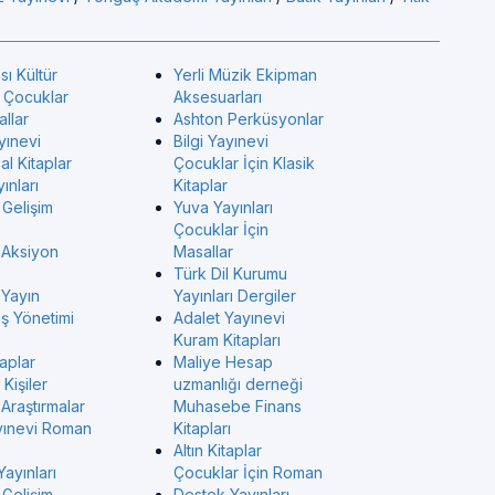
sı Kültür
Yerli Müzik Ekipman
ı Çocuklar
Aksesuarları
allar
Ashton Perküsyonlar
yınevi
Bilgi Yayınevi
l Kitaplar
Çocuklar İçin Klasik
ınları
Kitaplar
 Gelişim
Yuva Yayınları
Çocuklar İçin
 Aksiyon
Masallar
Türk Dil Kurumu
 Yayın
Yayınları Dergiler
İş Yönetimi
Adalet Yayınevi
Kuram Kitapları
taplar
Maliye Hesap
Kişiler
uzmanlığı derneği
Araştırmalar
Muhasebe Finans
yınevi Roman
Kitapları
Altın Kitaplar
Yayınları
Çocuklar İçin Roman
 Gelişim
Destek Yayınları