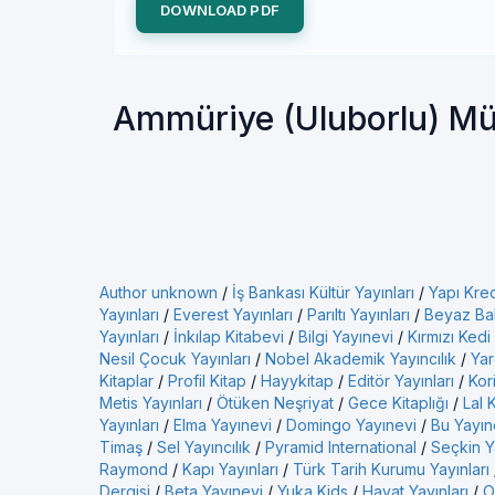
DOWNLOAD PDF
Ammüriye (Uluborlu) Mü
Author unknown
/
İş Bankası Kültür Yayınları
/
Yapı Kred
Yayınları
/
Everest Yayınları
/
Parıltı Yayınları
/
Beyaz Bal
Yayınları
/
İnkılap Kitabevi
/
Bilgi Yayınevi
/
Kırmızı Kedi
Nesil Çocuk Yayınları
/
Nobel Akademik Yayıncılık
/
Yar
Kitaplar
/
Profil Kitap
/
Hayykitap
/
Editör Yayınları
/
Kor
Metis Yayınları
/
Ötüken Neşriyat
/
Gece Kitaplığı
/
Lal 
Yayınları
/
Elma Yayınevi
/
Domingo Yayınevi
/
Bu Yayın
Timaş
/
Sel Yayıncılık
/
Pyramid International
/
Seçkin Ya
Raymond
/
Kapı Yayınları
/
Türk Tarih Kurumu Yayınları
Dergisi
/
Beta Yayınevi
/
Yuka Kids
/
Hayat Yayınları
/
O