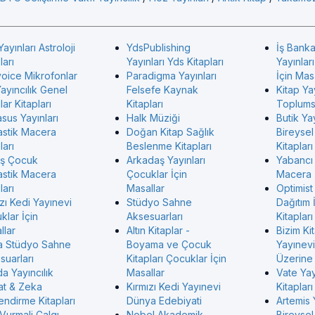
Yayınları Astroloji
YdsPublishing
İş Banka
ları
Yayınları Yds Kitapları
Yayınlar
voice Mikrofonlar
Paradigma Yayınları
İçin Mas
ayıncılık Genel
Felsefe Kaynak
Kitap Ya
ar Kitapları
Kitapları
Toplumsa
sus Yayınları
Halk Müziği
Butik Yay
astik Macera
Doğan Kitap Sağlık
Bireysel
ları
Beslenme Kitapları
Kitapları
ş Çocuk
Arkadaş Yayınları
Yabancı
astik Macera
Çocuklar İçin
Macera
ları
Masallar
Optimist
zı Kedi Yayınevi
Stüdyo Sahne
Dağıtım 
klar İçin
Aksesuarları
Kitapları
llar
Altın Kitaplar -
Bizim Ki
 Stüdyo Sahne
Boyama ve Çocuk
Yayınevi 
suarları
Kitapları Çocuklar İçin
Üzerine 
a Yayıncılık
Masallar
Vate Ya
at & Zeka
Kırmızı Kedi Yayınevi
Kitapları
endirme Kitapları
Dünya Edebiyati
Artemis 
Vurmali Çalgı
Nobel Akademik
Bireysel