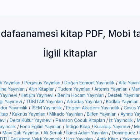
dafaanamesi kitap PDF, Mobi 
İlgili kitaplar
i Yayınları
/
Pegasus Yayınları
/
Doğan Egmont Yayıncılık
/
Alfa Yayınl
ina Yayınları
/
Altın Kitaplar
/
Tudem Yayınları
/
Artemis Yayınları
/
Mart
 Yayınevi
/
İletişim Yayınevi
/
Benim Hocam Yayınları
/
Destek Yayınlar
gı Yayınevi
/
TÜBİTAK Yayınları
/
Arkadaş Yayınları
/
Kodlab Yayınları
idor Yayıncılık
/
İSEM Yayıncılık
/
Pegem Akademi Yayıncılık
/
Cinius Y
Kitap
/
Kaknüs Yayınları
/
Mikado Yayınları
/
Bilfen Yayınları
/
Ayrıntı Ya
evi
/
Delta Kültür Yayınevi
/
Pearson Çocuk Kitapları
/
İz Yayıncılık
/
M
yıncılık
/
Fono Eğitim Yayınları
/
İndigo Kitap
/
Kuraldışı Yayınevi
/
Me
/
Mavi Çatı Yayınları
/
Ali Şeriati
/
İkinci Adam Yayınları
/
Dominguez
/
DTÜ Geliştirme Vakfı Yayıncılık
/
Hoz Yayınları
/
Antik Kitap
/
Yakamoz