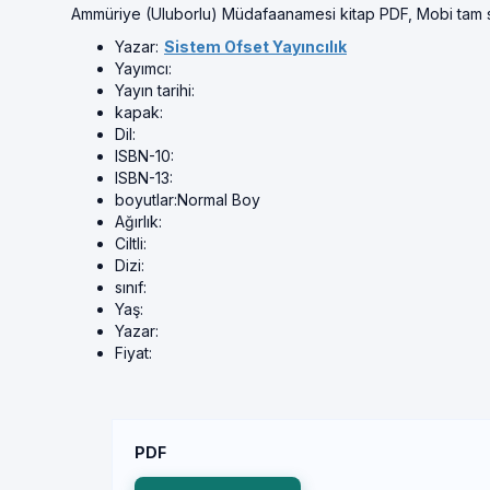
Ammüriye (Uluborlu) Müdafaanamesi kitap PDF, Mobi tam
Yazar:
Sistem Ofset Yayıncılık
Yayımcı:
Yayın tarihi:
kapak:
Dil:
ISBN-10:
ISBN-13:
boyutlar:
Normal Boy
Ağırlık:
Ciltli:
Dizi:
sınıf:
Yaş:
Yazar:
Fiyat:
PDF