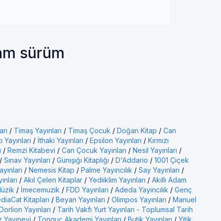
tam sürüm
arı
/
Timaş Yayınları
/
Timaş Çocuk
/
Doğan Kitap
/
Can
ı Yayınları
/
İthaki Yayınları
/
Epsilon Yayınları
/
Kırmızı
ı
/
Remzi Kitabevi
/
Can Çocuk Yayınları
/
Nesil Yayınları
/
/
Sınav Yayınları
/
Günışığı Kitaplığı
/
D'Addario
/
1001 Çiçek
ayınları
/
Nemesis Kitap
/
Palme Yayıncılık
/
Say Yayınları
/
yınları
/
Akıl Çelen Kitaplar
/
Yediiklim Yayınları
/
Akıllı Adam
üzik
/
İmecemuzik
/
FDD Yayınları
/
Adeda Yayıncılık
/
Genç
diaCat Kitapları
/
Beyan Yayınları
/
Olimpos Yayınları
/
Manuel
Dorlion Yayınları
/
Tarih Vakfı Yurt Yayınları - Toplumsal Tarih
 Yayınevi
/
Tonguç Akademi Yayınları
/
Butik Yayınları
/
Yitik