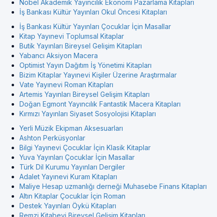
Nobel Akademik Yayıncılık Ekonomi Pazarlama Kitapları
İş Bankası Kültür Yayınları Okul Öncesi Kitapları
İş Bankası Kültür Yayınları Çocuklar İçin Masallar
Kitap Yayınevi Toplumsal Kitaplar
Butik Yayınları Bireysel Gelişim Kitapları
Yabancı Aksiyon Macera
Optimist Yayın Dağıtım İş Yönetimi Kitapları
Bizim Kitaplar Yayınevi Kişiler Üzerine Araştırmalar
Vate Yayınevi Roman Kitapları
Artemis Yayınları Bireysel Gelişim Kitapları
Doğan Egmont Yayıncılık Fantastik Macera Kitapları
Kırmızı Yayınları Siyaset Sosyolojisi Kitapları
Yerli Müzik Ekipman Aksesuarları
Ashton Perküsyonlar
Bilgi Yayınevi Çocuklar İçin Klasik Kitaplar
Yuva Yayınları Çocuklar İçin Masallar
Türk Dil Kurumu Yayınları Dergiler
Adalet Yayınevi Kuram Kitapları
Maliye Hesap uzmanlığı derneği Muhasebe Finans Kitapları
Altın Kitaplar Çocuklar İçin Roman
Destek Yayınları Öykü Kitapları
Remzi Kitabevi Bireysel Gelişim Kitapları