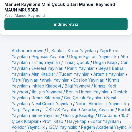
Manuel Raymond Mini Çocuk Gitarı Manuel Raymond
MAUN MRU53BR
Yazar:Manuel Raymond
indirücretsiz
Author unknown
/
İş Bankası Kültür Yayınları
/
Yapı Kredi
Yayınları
/
Pegasus Yayınları
/
Doğan Egmont Yayıncılık
/
Alfa
Yayınları
/
Timaş Yayınları
/
Timaş Çocuk
/
Doğan Kitap
/
Can
Yayınları
/
Everest Yayınları
/
Parıltı Yayınları
/
Beyaz Balina
Yayınları
/
Altın Kitaplar
/
Tudem Yayınları
/
Artemis Yayınları
/
Martı Yayınları
/
İthaki Yayınları
/
Epsilon Yayınları
/
Kırmızı
Yayınları
/
İnkılap Kitabevi
/
Bilgi Yayınevi
/
Kırmızı Kedi
Yayınevi
/
İletişim Yayınevi
/
Benim Hocam Yayınları
/
Destek
Yayınları
/
Remzi Kitabevi
/
Can Çocuk Yayınları
/
Nesil
Yayınları
/
Nesil Çocuk Yayınları
/
Nobel Akademik Yayıncılık
/
Yargı Yayınevi
/
TÜBİTAK Yayınları
/
Arkadaş Yayınları
/
Kodlab
Yayınları
/
Sınav Yayınları
/
Günışığı Kitaplığı
/
D'Addario
/
1001
Çiçek Kitaplar
/
Profil Kitap
/
Hayykitap
/
Editör Yayınları
/
Koridor Yayıncılık
/
İSEM Yayıncılık
/
Pegem Akademi Yayıncılık