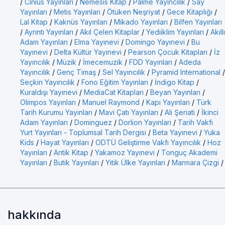
/
Cinius Yayınları
/
Nemesis Kitap
/
Palme Yayıncılık
/
Say
Yayınları
/
Metis Yayınları
/
Ötüken Neşriyat
/
Gece Kitaplığı
/
Lal Kitap
/
Kaknüs Yayınları
/
Mikado Yayınları
/
Bilfen Yayınları
/
Ayrıntı Yayınları
/
Akıl Çelen Kitaplar
/
Yediiklim Yayınları
/
Akıllı
Adam Yayınları
/
Elma Yayınevi
/
Domingo Yayınevi
/
Bu
Yayınevi
/
Delta Kültür Yayınevi
/
Pearson Çocuk Kitapları
/
İz
Yayıncılık
/
Müzik
/
İmecemuzik
/
FDD Yayınları
/
Adeda
Yayıncılık
/
Genç Timaş
/
Sel Yayıncılık
/
Pyramid International
/
Seçkin Yayıncılık
/
Fono Eğitim Yayınları
/
İndigo Kitap
/
Kuraldışı Yayınevi
/
MediaCat Kitapları
/
Beyan Yayınları
/
Olimpos Yayınları
/
Manuel Raymond
/
Kapı Yayınları
/
Türk
Tarih Kurumu Yayınları
/
Mavi Çatı Yayınları
/
Ali Şeriati
/
İkinci
Adam Yayınları
/
Dominguez
/
Dorlion Yayınları
/
Tarih Vakfı
Yurt Yayınları - Toplumsal Tarih Dergisi
/
Beta Yayınevi
/
Yuka
Kids
/
Hayat Yayınları
/
ODTÜ Geliştirme Vakfı Yayıncılık
/
Hoz
Yayınları
/
Antik Kitap
/
Yakamoz Yayınevi
/
Tonguç Akademi
Yayınları
/
Butik Yayınları
/
Yitik Ülke Yayınları
/
Marmara Çizgi
/
hakkında