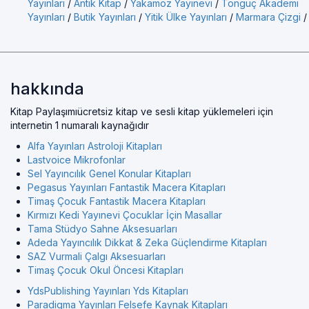
Yayınları
/
Antik Kitap
/
Yakamoz Yayınevi
/
Tonguç Akademi
Yayınları
/
Butik Yayınları
/
Yitik Ülke Yayınları
/
Marmara Çizgi
/
hakkında
Kitap Paylaşımıücretsiz kitap ve sesli kitap yüklemeleri için
internetin 1 numaralı kaynağıdır
Alfa Yayınları Astroloji Kitapları
Lastvoice Mikrofonlar
Sel Yayıncılık Genel Konular Kitapları
Pegasus Yayınları Fantastik Macera Kitapları
Timaş Çocuk Fantastik Macera Kitapları
Kırmızı Kedi Yayınevi Çocuklar İçin Masallar
Tama Stüdyo Sahne Aksesuarları
Adeda Yayıncılık Dikkat & Zeka Güçlendirme Kitapları
SAZ Vurmali Çalgı Aksesuarları
Timaş Çocuk Okul Öncesi Kitapları
YdsPublishing Yayınları Yds Kitapları
Paradigma Yayınları Felsefe Kaynak Kitapları