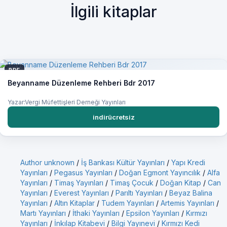
İlgili kitaplar
PDF
Beyanname Düzenleme Rehberi Bdr 2017
Yazar:Vergi Müfettişleri Derneği Yayınları
indirücretsiz
Author unknown
/
İş Bankası Kültür Yayınları
/
Yapı Kredi
Yayınları
/
Pegasus Yayınları
/
Doğan Egmont Yayıncılık
/
Alfa
Yayınları
/
Timaş Yayınları
/
Timaş Çocuk
/
Doğan Kitap
/
Can
Yayınları
/
Everest Yayınları
/
Parıltı Yayınları
/
Beyaz Balina
Yayınları
/
Altın Kitaplar
/
Tudem Yayınları
/
Artemis Yayınları
/
Martı Yayınları
/
İthaki Yayınları
/
Epsilon Yayınları
/
Kırmızı
Yayınları
/
İnkılap Kitabevi
/
Bilgi Yayınevi
/
Kırmızı Kedi