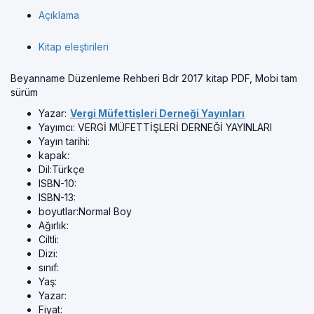
Açıklama
Kitap eleştirileri
Beyanname Düzenleme Rehberi Bdr 2017 kitap PDF, Mobi tam
sürüm
Yazar:
Vergi Müfettişleri Derneği Yayınları
Yayımcı:
VERGİ MÜFETTİŞLERİ DERNEĞİ YAYINLARI
Yayın tarihi:
kapak:
Dil:
Türkçe
ISBN-10:
ISBN-13:
boyutlar:
Normal Boy
Ağırlık:
Ciltli:
Dizi:
sınıf:
Yaş:
Yazar:
Fiyat: