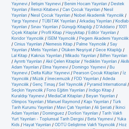
Yayınevi
/
İletişim Yayınevi
/
Benim Hocam Yayınları
/
Destek
Yayınları
/
Remzi Kitabevi
/
Can Çocuk Yayınları
/
Nesil
Yayınları
/
Nesil Çocuk Yayınları
/
Nobel Akademik Yayıncılık
/
Yargı Yayınevi
/
TÜBİTAK Yayınları
/
Arkadaş Yayınları
/
Kodlab
Yayınları
/
Sınav Yayınları
/
Günışığı Kitaplığı
/
D'Addario
/
1001
Çiçek Kitaplar
/
Profil Kitap
/
Hayykitap
/
Editör Yayınları
/
Koridor Yayıncılık
/
İSEM Yayıncılık
/
Pegem Akademi Yayıncılık
/
Cinius Yayınları
/
Nemesis Kitap
/
Palme Yayıncılık
/
Say
Yayınları
/
Metis Yayınları
/
Ötüken Neşriyat
/
Gece Kitaplığı
/
Lal Kitap
/
Kaknüs Yayınları
/
Mikado Yayınları
/
Bilfen Yayınları
/
Ayrıntı Yayınları
/
Akıl Çelen Kitaplar
/
Yediiklim Yayınları
/
Akıllı
Adam Yayınları
/
Elma Yayınevi
/
Domingo Yayınevi
/
Bu
Yayınevi
/
Delta Kültür Yayınevi
/
Pearson Çocuk Kitapları
/
İz
Yayıncılık
/
Müzik
/
İmecemuzik
/
FDD Yayınları
/
Adeda
Yayıncılık
/
Genç Timaş
/
Sel Yayıncılık
/
Pyramid International
/
Seçkin Yayıncılık
/
Fono Eğitim Yayınları
/
İndigo Kitap
/
Kuraldışı Yayınevi
/
MediaCat Kitapları
/
Beyan Yayınları
/
Olimpos Yayınları
/
Manuel Raymond
/
Kapı Yayınları
/
Türk
Tarih Kurumu Yayınları
/
Mavi Çatı Yayınları
/
Ali Şeriati
/
İkinci
Adam Yayınları
/
Dominguez
/
Dorlion Yayınları
/
Tarih Vakfı
Yurt Yayınları - Toplumsal Tarih Dergisi
/
Beta Yayınevi
/
Yuka
Kids
/
Hayat Yayınları
/
ODTÜ Geliştirme Vakfı Yayıncılık
/
Hoz