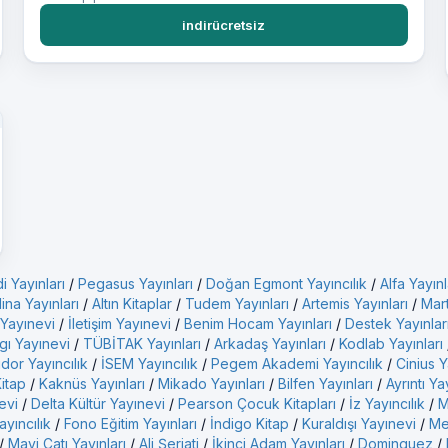
indirücretsiz
i Yayınları
/
Pegasus Yayınları
/
Doğan Egmont Yayıncılık
/
Alfa Yayınl
ina Yayınları
/
Altın Kitaplar
/
Tudem Yayınları
/
Artemis Yayınları
/
Mart
 Yayınevi
/
İletişim Yayınevi
/
Benim Hocam Yayınları
/
Destek Yayınlar
gı Yayınevi
/
TÜBİTAK Yayınları
/
Arkadaş Yayınları
/
Kodlab Yayınları
idor Yayıncılık
/
İSEM Yayıncılık
/
Pegem Akademi Yayıncılık
/
Cinius Y
Kitap
/
Kaknüs Yayınları
/
Mikado Yayınları
/
Bilfen Yayınları
/
Ayrıntı Ya
evi
/
Delta Kültür Yayınevi
/
Pearson Çocuk Kitapları
/
İz Yayıncılık
/
M
yıncılık
/
Fono Eğitim Yayınları
/
İndigo Kitap
/
Kuraldışı Yayınevi
/
Me
/
Mavi Çatı Yayınları
/
Ali Şeriati
/
İkinci Adam Yayınları
/
Dominguez
/