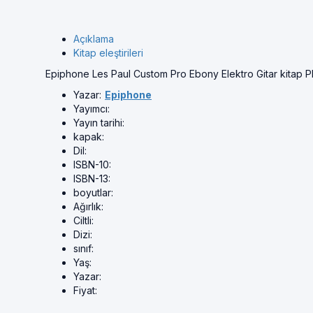
Açıklama
Kitap eleştirileri
Epiphone Les Paul Custom Pro Ebony Elektro Gitar kitap 
Yazar:
Epiphone
Yayımcı:
Yayın tarihi:
kapak:
Dil:
ISBN-10:
ISBN-13:
boyutlar:
Ağırlık:
Ciltli:
Dizi:
sınıf:
Yaş:
Yazar:
Fiyat: