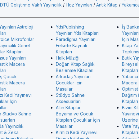
DTÜ Geliştirme Vakfı Yayıncılık
/
Hoz Yayınları
/
Antik Kitap
/
Yakamoz
Yayınları Astroloji
YdsPublishing
İş Banka
ları
Yayınları Yds Kitapları
Yayınlar
voice Mikrofonlar
Paradigma Yayınları
İçin Mas
ayıncılık Genel
Felsefe Kaynak
Kitap Ya
ar Kitapları
Kitapları
Toplumsa
sus Yayınları
Halk Müziği
Butik Yay
astik Macera
Doğan Kitap Sağlık
Bireysel
ları
Beslenme Kitapları
Kitapları
ş Çocuk
Arkadaş Yayınları
Yabancı
astik Macera
Çocuklar İçin
Macera
ları
Masallar
Optimist
zı Kedi Yayınevi
Stüdyo Sahne
Dağıtım 
klar İçin
Aksesuarları
Kitapları
llar
Altın Kitaplar -
Bizim Ki
 Stüdyo Sahne
Boyama ve Çocuk
Yayınevi 
suarları
Kitapları Çocuklar İçin
Üzerine 
a Yayıncılık
Masallar
Vate Ya
at & Zeka
Kırmızı Kedi Yayınevi
Kitapları
endirme Kitapları
Dünya Edebiyati
Artemis 