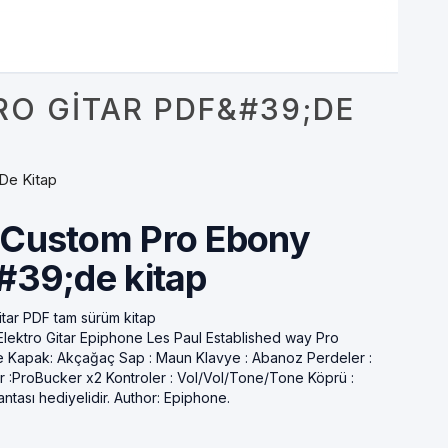
RO GITAR PDF&#39;DE
de Kitap
 Custom Pro Ebony
#39;de kitap
tar PDF tam sürüm kitap
lektro Gitar Epiphone Les Paul Established way Pro
 Kapak: Akçağaç Sap : Maun Klavye : Abanoz Perdeler :
r :ProBucker x2 Kontroler : Vol/Vol/Tone/Tone Köprü :
tası hediyelidir. Author: Epiphone.