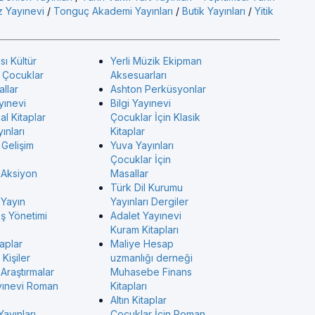
 Yayınevi
/
Tonguç Akademi Yayınları
/
Butik Yayınları
/
Yitik
sı Kültür
Yerli Müzik Ekipman
ı Çocuklar
Aksesuarları
allar
Ashton Perküsyonlar
yınevi
Bilgi Yayınevi
l Kitaplar
Çocuklar İçin Klasik
ınları
Kitaplar
 Gelişim
Yuva Yayınları
Çocuklar İçin
 Aksiyon
Masallar
Türk Dil Kurumu
 Yayın
Yayınları Dergiler
İş Yönetimi
Adalet Yayınevi
Kuram Kitapları
taplar
Maliye Hesap
Kişiler
uzmanlığı derneği
Araştırmalar
Muhasebe Finans
yınevi Roman
Kitapları
Altın Kitaplar
Yayınları
Çocuklar İçin Roman