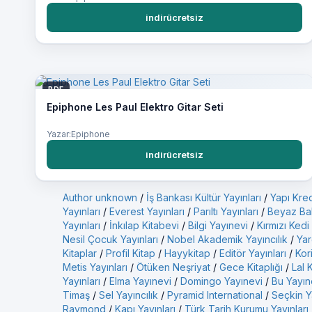
indirücretsiz
PDF
Epiphone Les Paul Elektro Gitar Seti
Yazar:Epiphone
indirücretsiz
Author unknown
/
İş Bankası Kültür Yayınları
/
Yapı Kred
Yayınları
/
Everest Yayınları
/
Parıltı Yayınları
/
Beyaz Bal
Yayınları
/
İnkılap Kitabevi
/
Bilgi Yayınevi
/
Kırmızı Kedi
Nesil Çocuk Yayınları
/
Nobel Akademik Yayıncılık
/
Yar
Kitaplar
/
Profil Kitap
/
Hayykitap
/
Editör Yayınları
/
Kor
Metis Yayınları
/
Ötüken Neşriyat
/
Gece Kitaplığı
/
Lal 
Yayınları
/
Elma Yayınevi
/
Domingo Yayınevi
/
Bu Yayın
Timaş
/
Sel Yayıncılık
/
Pyramid International
/
Seçkin Ya
Raymond
/
Kapı Yayınları
/
Türk Tarih Kurumu Yayınları