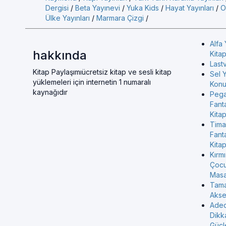
Dergisi
/
Beta Yayınevi
/
Yuka Kids
/
Hayat Yayınları
/
O
Ülke Yayınları
/
Marmara Çizgi
/
Alfa 
hakkında
Kitap
Last
Kitap Paylaşımıücretsiz kitap ve sesli kitap
Sel Y
yüklemeleri için internetin 1 numaralı
Konul
kaynağıdır
Pega
Fant
Kitap
Tima
Fant
Kitap
Kırmı
Çocu
Masa
Tama
Akse
Aded
Dikk
Güçl