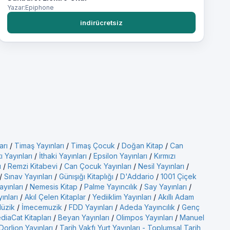
Yazar:Epiphone
indirücretsiz
arı
/
Timaş Yayınları
/
Timaş Çocuk
/
Doğan Kitap
/
Can
ı Yayınları
/
İthaki Yayınları
/
Epsilon Yayınları
/
Kırmızı
ı
/
Remzi Kitabevi
/
Can Çocuk Yayınları
/
Nesil Yayınları
/
/
Sınav Yayınları
/
Günışığı Kitaplığı
/
D'Addario
/
1001 Çiçek
ayınları
/
Nemesis Kitap
/
Palme Yayıncılık
/
Say Yayınları
/
yınları
/
Akıl Çelen Kitaplar
/
Yediiklim Yayınları
/
Akıllı Adam
üzik
/
İmecemuzik
/
FDD Yayınları
/
Adeda Yayıncılık
/
Genç
diaCat Kitapları
/
Beyan Yayınları
/
Olimpos Yayınları
/
Manuel
Dorlion Yayınları
/
Tarih Vakfı Yurt Yayınları - Toplumsal Tarih