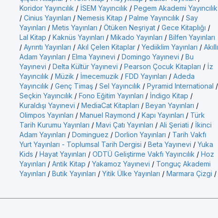
Koridor Yayıncılık
/
İSEM Yayıncılık
/
Pegem Akademi Yayıncılık
/
Cinius Yayınları
/
Nemesis Kitap
/
Palme Yayıncılık
/
Say
Yayınları
/
Metis Yayınları
/
Ötüken Neşriyat
/
Gece Kitaplığı
/
Lal Kitap
/
Kaknüs Yayınları
/
Mikado Yayınları
/
Bilfen Yayınları
/
Ayrıntı Yayınları
/
Akıl Çelen Kitaplar
/
Yediiklim Yayınları
/
Akıllı
Adam Yayınları
/
Elma Yayınevi
/
Domingo Yayınevi
/
Bu
Yayınevi
/
Delta Kültür Yayınevi
/
Pearson Çocuk Kitapları
/
İz
Yayıncılık
/
Müzik
/
İmecemuzik
/
FDD Yayınları
/
Adeda
Yayıncılık
/
Genç Timaş
/
Sel Yayıncılık
/
Pyramid International
/
Seçkin Yayıncılık
/
Fono Eğitim Yayınları
/
İndigo Kitap
/
Kuraldışı Yayınevi
/
MediaCat Kitapları
/
Beyan Yayınları
/
Olimpos Yayınları
/
Manuel Raymond
/
Kapı Yayınları
/
Türk
Tarih Kurumu Yayınları
/
Mavi Çatı Yayınları
/
Ali Şeriati
/
İkinci
Adam Yayınları
/
Dominguez
/
Dorlion Yayınları
/
Tarih Vakfı
Yurt Yayınları - Toplumsal Tarih Dergisi
/
Beta Yayınevi
/
Yuka
Kids
/
Hayat Yayınları
/
ODTÜ Geliştirme Vakfı Yayıncılık
/
Hoz
Yayınları
/
Antik Kitap
/
Yakamoz Yayınevi
/
Tonguç Akademi
Yayınları
/
Butik Yayınları
/
Yitik Ülke Yayınları
/
Marmara Çizgi
/