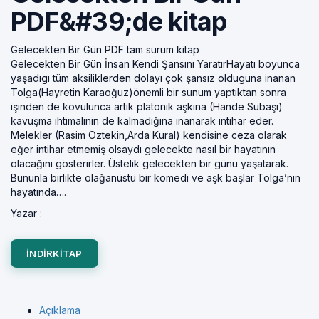
PDF&#39;de kitap
Gelecekten Bir Gün PDF tam sürüm kitap
Gelecekten Bir Gün İnsan Kendi Şansını YaratırHayatı boyunca
yaşadıgı tüm aksiliklerden dolayı çok şansız olduguna inanan
Tolga(Hayretin Karaoğuz)önemli bir sunum yaptıktan sonra
işinden de kovulunca artık platonik aşkına (Hande Subaşı)
kavuşma ihtimalinin de kalmadığına inanarak intihar eder.
Melekler (Rasim Öztekin,Arda Kural) kendisine ceza olarak
eğer intihar etmemiş olsaydı gelecekte nasıl bir hayatının
olacağını gösterirler. Üstelik gelecekten bir günü yaşatarak.
Bununla birlikte olağanüstü bir komedi ve aşk başlar Tolga’nın
hayatında….
Yazar :
INDIRKITAP
Açıklama