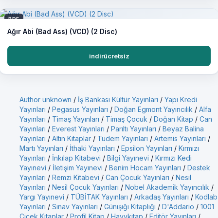
PDF
Ağır Abi (Bad Ass) (VCD) (2 Disc)
indirücretsiz
Author unknown
/
İş Bankası Kültür Yayınları
/
Yapı Kredi
Yayınları
/
Pegasus Yayınları
/
Doğan Egmont Yayıncılık
/
Alfa
Yayınları
/
Timaş Yayınları
/
Timaş Çocuk
/
Doğan Kitap
/
Can
Yayınları
/
Everest Yayınları
/
Parıltı Yayınları
/
Beyaz Balina
Yayınları
/
Altın Kitaplar
/
Tudem Yayınları
/
Artemis Yayınları
/
Martı Yayınları
/
İthaki Yayınları
/
Epsilon Yayınları
/
Kırmızı
Yayınları
/
İnkılap Kitabevi
/
Bilgi Yayınevi
/
Kırmızı Kedi
Yayınevi
/
İletişim Yayınevi
/
Benim Hocam Yayınları
/
Destek
Yayınları
/
Remzi Kitabevi
/
Can Çocuk Yayınları
/
Nesil
Yayınları
/
Nesil Çocuk Yayınları
/
Nobel Akademik Yayıncılık
/
Yargı Yayınevi
/
TÜBİTAK Yayınları
/
Arkadaş Yayınları
/
Kodlab
Yayınları
/
Sınav Yayınları
/
Günışığı Kitaplığı
/
D'Addario
/
1001
Çiçek Kitaplar
/
Profil Kitap
/
Hayykitap
/
Editör Yayınları
/