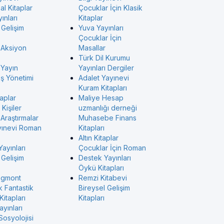
l Kitaplar
Çocuklar İçin Klasik
ınları
Kitaplar
 Gelişim
Yuva Yayınları
Çocuklar İçin
 Aksiyon
Masallar
Türk Dil Kurumu
 Yayın
Yayınları Dergiler
İş Yönetimi
Adalet Yayınevi
Kuram Kitapları
taplar
Maliye Hesap
Kişiler
uzmanlığı derneği
Araştırmalar
Muhasebe Finans
yınevi Roman
Kitapları
Altın Kitaplar
Yayınları
Çocuklar İçin Roman
 Gelişim
Destek Yayınları
Öykü Kitapları
Egmont
Remzi Kitabevi
k Fantastik
Bireysel Gelişim
itapları
Kitapları
ayınları
Sosyolojisi