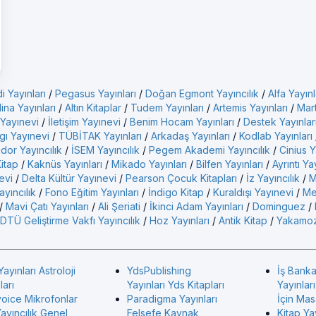
i Yayınları
/
Pegasus Yayınları
/
Doğan Egmont Yayıncılık
/
Alfa Yayınl
ina Yayınları
/
Altın Kitaplar
/
Tudem Yayınları
/
Artemis Yayınları
/
Mart
 Yayınevi
/
İletişim Yayınevi
/
Benim Hocam Yayınları
/
Destek Yayınlar
gı Yayınevi
/
TÜBİTAK Yayınları
/
Arkadaş Yayınları
/
Kodlab Yayınları
idor Yayıncılık
/
İSEM Yayıncılık
/
Pegem Akademi Yayıncılık
/
Cinius Y
Kitap
/
Kaknüs Yayınları
/
Mikado Yayınları
/
Bilfen Yayınları
/
Ayrıntı Ya
evi
/
Delta Kültür Yayınevi
/
Pearson Çocuk Kitapları
/
İz Yayıncılık
/
M
yıncılık
/
Fono Eğitim Yayınları
/
İndigo Kitap
/
Kuraldışı Yayınevi
/
Me
/
Mavi Çatı Yayınları
/
Ali Şeriati
/
İkinci Adam Yayınları
/
Dominguez
/
DTÜ Geliştirme Vakfı Yayıncılık
/
Hoz Yayınları
/
Antik Kitap
/
Yakamoz
Yayınları Astroloji
YdsPublishing
İş Banka
ları
Yayınları Yds Kitapları
Yayınlar
voice Mikrofonlar
Paradigma Yayınları
İçin Mas
ayıncılık Genel
Felsefe Kaynak
Kitap Ya