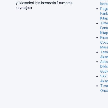
yüklemeleri için internetin 1 numaralı
Konul
kaynağıdır
Pega
Fant
Kitap
Tima
Fant
Kitap
Kırmı
Çocu
Masa
Tama
Akse
Aded
Dikk
Güçl
SAZ 
Akse
Tima
Önces