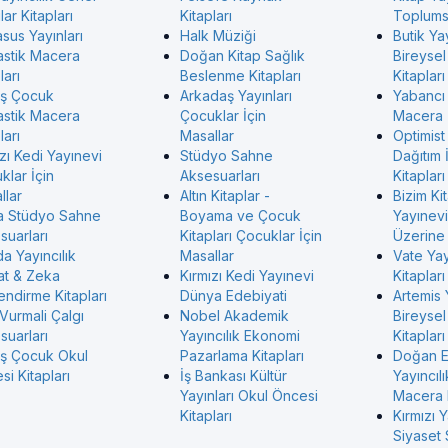
ar Kitapları
Kitapları
Toplumsa
sus Yayınları
Halk Müziği
Butik Yay
astik Macera
Doğan Kitap Sağlık
Bireysel
ları
Beslenme Kitapları
Kitapları
ş Çocuk
Arkadaş Yayınları
Yabancı
astik Macera
Çocuklar İçin
Macera
ları
Masallar
Optimist
zı Kedi Yayınevi
Stüdyo Sahne
Dağıtım 
klar İçin
Aksesuarları
Kitapları
llar
Altın Kitaplar -
Bizim Ki
 Stüdyo Sahne
Boyama ve Çocuk
Yayınevi 
suarları
Kitapları Çocuklar İçin
Üzerine 
a Yayıncılık
Masallar
Vate Ya
at & Zeka
Kırmızı Kedi Yayınevi
Kitapları
endirme Kitapları
Dünya Edebiyati
Artemis 
Vurmali Çalgı
Nobel Akademik
Bireysel
suarları
Yayıncılık Ekonomi
Kitapları
ş Çocuk Okul
Pazarlama Kitapları
Doğan 
i Kitapları
İş Bankası Kültür
Yayıncılı
Yayınları Okul Öncesi
Macera K
Kitapları
Kırmızı Y
Siyaset 