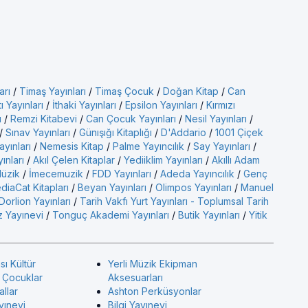
arı
/
Timaş Yayınları
/
Timaş Çocuk
/
Doğan Kitap
/
Can
ı Yayınları
/
İthaki Yayınları
/
Epsilon Yayınları
/
Kırmızı
ı
/
Remzi Kitabevi
/
Can Çocuk Yayınları
/
Nesil Yayınları
/
/
Sınav Yayınları
/
Günışığı Kitaplığı
/
D'Addario
/
1001 Çiçek
ayınları
/
Nemesis Kitap
/
Palme Yayıncılık
/
Say Yayınları
/
yınları
/
Akıl Çelen Kitaplar
/
Yediiklim Yayınları
/
Akıllı Adam
üzik
/
İmecemuzik
/
FDD Yayınları
/
Adeda Yayıncılık
/
Genç
diaCat Kitapları
/
Beyan Yayınları
/
Olimpos Yayınları
/
Manuel
Dorlion Yayınları
/
Tarih Vakfı Yurt Yayınları - Toplumsal Tarih
 Yayınevi
/
Tonguç Akademi Yayınları
/
Butik Yayınları
/
Yitik
sı Kültür
Yerli Müzik Ekipman
ı Çocuklar
Aksesuarları
allar
Ashton Perküsyonlar
yınevi
Bilgi Yayınevi