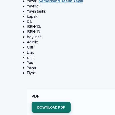
Yazar:
Semerkand Basım Yayın
Yayımcı:
Yayın tarihi:
kapak:
Dil:
ISBN-10:
ISBN-13:
boyutlar:
Ağırlık:
Ciltli:
Dizi:
sınıf:
Yaş:
Yazar:
Fiyat:
PDF
DOWNLOAD PDF