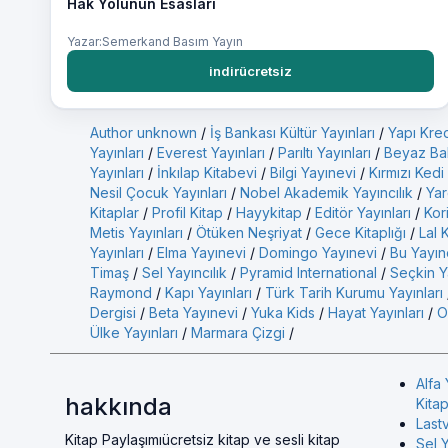
Hak Yolunun Esasları
Yazar:Semerkand Basım Yayın
indirücretsiz
Author unknown
/
İş Bankası Kültür Yayınları
/
Yapı Kred
Yayınları
/
Everest Yayınları
/
Parıltı Yayınları
/
Beyaz Bal
Yayınları
/
İnkılap Kitabevi
/
Bilgi Yayınevi
/
Kırmızı Kedi
Nesil Çocuk Yayınları
/
Nobel Akademik Yayıncılık
/
Yar
Kitaplar
/
Profil Kitap
/
Hayykitap
/
Editör Yayınları
/
Kor
Metis Yayınları
/
Ötüken Neşriyat
/
Gece Kitaplığı
/
Lal 
Yayınları
/
Elma Yayınevi
/
Domingo Yayınevi
/
Bu Yayın
Timaş
/
Sel Yayıncılık
/
Pyramid International
/
Seçkin Ya
Raymond
/
Kapı Yayınları
/
Türk Tarih Kurumu Yayınları
Dergisi
/
Beta Yayınevi
/
Yuka Kids
/
Hayat Yayınları
/
O
Ülke Yayınları
/
Marmara Çizgi
/
Alfa 
hakkında
Kitap
Last
Kitap Paylaşımıücretsiz kitap ve sesli kitap
Sel Y