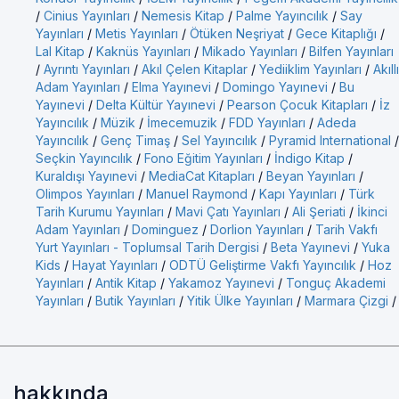
/
Cinius Yayınları
/
Nemesis Kitap
/
Palme Yayıncılık
/
Say
Yayınları
/
Metis Yayınları
/
Ötüken Neşriyat
/
Gece Kitaplığı
/
Lal Kitap
/
Kaknüs Yayınları
/
Mikado Yayınları
/
Bilfen Yayınları
/
Ayrıntı Yayınları
/
Akıl Çelen Kitaplar
/
Yediiklim Yayınları
/
Akıllı
Adam Yayınları
/
Elma Yayınevi
/
Domingo Yayınevi
/
Bu
Yayınevi
/
Delta Kültür Yayınevi
/
Pearson Çocuk Kitapları
/
İz
Yayıncılık
/
Müzik
/
İmecemuzik
/
FDD Yayınları
/
Adeda
Yayıncılık
/
Genç Timaş
/
Sel Yayıncılık
/
Pyramid International
/
Seçkin Yayıncılık
/
Fono Eğitim Yayınları
/
İndigo Kitap
/
Kuraldışı Yayınevi
/
MediaCat Kitapları
/
Beyan Yayınları
/
Olimpos Yayınları
/
Manuel Raymond
/
Kapı Yayınları
/
Türk
Tarih Kurumu Yayınları
/
Mavi Çatı Yayınları
/
Ali Şeriati
/
İkinci
Adam Yayınları
/
Dominguez
/
Dorlion Yayınları
/
Tarih Vakfı
Yurt Yayınları - Toplumsal Tarih Dergisi
/
Beta Yayınevi
/
Yuka
Kids
/
Hayat Yayınları
/
ODTÜ Geliştirme Vakfı Yayıncılık
/
Hoz
Yayınları
/
Antik Kitap
/
Yakamoz Yayınevi
/
Tonguç Akademi
Yayınları
/
Butik Yayınları
/
Yitik Ülke Yayınları
/
Marmara Çizgi
/
hakkında