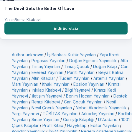
PDF
The Devil Gets the Better Of Love
Yazar:Remzi Kitabevi
indirücretsiz
Author unknown
/
İş Bankası Kültür Yayınları
/
Yapı Kredi
Yayınları
/
Pegasus Yayınları
/
Doğan Egmont Yayıncılık
/
Alfa
Yayınları
/
Timaş Yayınları
/
Timaş Çocuk
/
Doğan Kitap
/
Can
Yayınları
/
Everest Yayınları
/
Parıltı Yayınları
/
Beyaz Balina
Yayınları
/
Altın Kitaplar
/
Tudem Yayınları
/
Artemis Yayınları
/
Martı Yayınları
/
İthaki Yayınları
/
Epsilon Yayınları
/
Kırmızı
Yayınları
/
İnkılap Kitabevi
/
Bilgi Yayınevi
/
Kırmızı Kedi
Yayınevi
/
İletişim Yayınevi
/
Benim Hocam Yayınları
/
Destek
Yayınları
/
Remzi Kitabevi
/
Can Çocuk Yayınları
/
Nesil
Yayınları
/
Nesil Çocuk Yayınları
/
Nobel Akademik Yayıncılık
/
Yargı Yayınevi
/
TÜBİTAK Yayınları
/
Arkadaş Yayınları
/
Kodlab
Yayınları
/
Sınav Yayınları
/
Günışığı Kitaplığı
/
D'Addario
/
1001
Çiçek Kitaplar
/
Profil Kitap
/
Hayykitap
/
Editör Yayınları
/
Koridor Yayıncılık
/
İSEM Yayıncılık
/
Pegem Akademi Yayıncılık