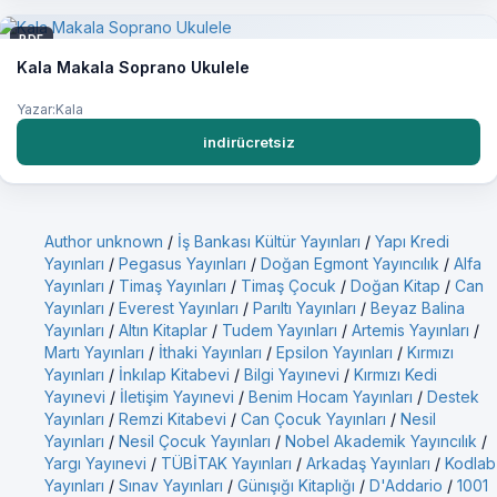
PDF
Kala Makala Soprano Ukulele
Yazar:Kala
indirücretsiz
Author unknown
/
İş Bankası Kültür Yayınları
/
Yapı Kredi
Yayınları
/
Pegasus Yayınları
/
Doğan Egmont Yayıncılık
/
Alfa
Yayınları
/
Timaş Yayınları
/
Timaş Çocuk
/
Doğan Kitap
/
Can
Yayınları
/
Everest Yayınları
/
Parıltı Yayınları
/
Beyaz Balina
Yayınları
/
Altın Kitaplar
/
Tudem Yayınları
/
Artemis Yayınları
/
Martı Yayınları
/
İthaki Yayınları
/
Epsilon Yayınları
/
Kırmızı
Yayınları
/
İnkılap Kitabevi
/
Bilgi Yayınevi
/
Kırmızı Kedi
Yayınevi
/
İletişim Yayınevi
/
Benim Hocam Yayınları
/
Destek
Yayınları
/
Remzi Kitabevi
/
Can Çocuk Yayınları
/
Nesil
Yayınları
/
Nesil Çocuk Yayınları
/
Nobel Akademik Yayıncılık
/
Yargı Yayınevi
/
TÜBİTAK Yayınları
/
Arkadaş Yayınları
/
Kodlab
Yayınları
/
Sınav Yayınları
/
Günışığı Kitaplığı
/
D'Addario
/
1001