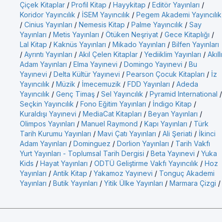
Çiçek Kitaplar
/
Profil Kitap
/
Hayykitap
/
Editör Yayınları
/
Koridor Yayıncılık
/
İSEM Yayıncılık
/
Pegem Akademi Yayıncılık
/
Cinius Yayınları
/
Nemesis Kitap
/
Palme Yayıncılık
/
Say
Yayınları
/
Metis Yayınları
/
Ötüken Neşriyat
/
Gece Kitaplığı
/
Lal Kitap
/
Kaknüs Yayınları
/
Mikado Yayınları
/
Bilfen Yayınları
/
Ayrıntı Yayınları
/
Akıl Çelen Kitaplar
/
Yediiklim Yayınları
/
Akıllı
Adam Yayınları
/
Elma Yayınevi
/
Domingo Yayınevi
/
Bu
Yayınevi
/
Delta Kültür Yayınevi
/
Pearson Çocuk Kitapları
/
İz
Yayıncılık
/
Müzik
/
İmecemuzik
/
FDD Yayınları
/
Adeda
Yayıncılık
/
Genç Timaş
/
Sel Yayıncılık
/
Pyramid International
/
Seçkin Yayıncılık
/
Fono Eğitim Yayınları
/
İndigo Kitap
/
Kuraldışı Yayınevi
/
MediaCat Kitapları
/
Beyan Yayınları
/
Olimpos Yayınları
/
Manuel Raymond
/
Kapı Yayınları
/
Türk
Tarih Kurumu Yayınları
/
Mavi Çatı Yayınları
/
Ali Şeriati
/
İkinci
Adam Yayınları
/
Dominguez
/
Dorlion Yayınları
/
Tarih Vakfı
Yurt Yayınları - Toplumsal Tarih Dergisi
/
Beta Yayınevi
/
Yuka
Kids
/
Hayat Yayınları
/
ODTÜ Geliştirme Vakfı Yayıncılık
/
Hoz
Yayınları
/
Antik Kitap
/
Yakamoz Yayınevi
/
Tonguç Akademi
Yayınları
/
Butik Yayınları
/
Yitik Ülke Yayınları
/
Marmara Çizgi
/