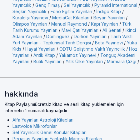
Yayıncılık
/
Genç Timaş
/
Sel Yayıncılık
/
Pyramid International
/
Seçkin Yayıncılık
/
Fono Eğitim Yayınları
/
İndigo Kitap
/
Kuraldışı Yayınevi
/
MediaCat Kitapları
/
Beyan Yayınları
/
Olimpos Yayınları
/
Manuel Raymond
/
Kapı Yayınları
/
Türk
Tarih Kurumu Yayınları
/
Mavi Çatı Yayınları
/
Ali Şeriati
/
İkinci
Adam Yayınları
/
Dominguez
/
Dorlion Yayınları
/
Tarih Vakfı
Yurt Yayınları - Toplumsal Tarih Dergisi
/
Beta Yayınevi
/
Yuka
Kids
/
Hayat Yayınları
/
ODTÜ Geliştirme Vakfı Yayıncılık
/
Hoz
Yayınları
/
Antik Kitap
/
Yakamoz Yayınevi
/
Tonguç Akademi
Yayınları
/
Butik Yayınları
/
Yitik Ülke Yayınları
/
Marmara Çizgi
/
hakkında
Kitap Paylaşımıücretsiz kitap ve sesli kitap yüklemeleri için
internetin 1 numaralı kaynağıdır
Alfa Yayınları Astroloji Kitapları
Lastvoice Mikrofonlar
Sel Yayıncılık Genel Konular Kitapları
Pegasus Yayınları Fantastik Macera Kitapları