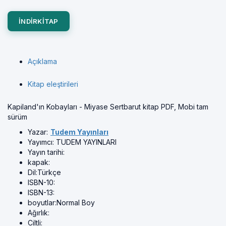
INDIRKITAP
Açıklama
Kitap eleştirileri
Kapiland'ın Kobayları - Miyase Sertbarut kitap PDF, Mobi tam
sürüm
Yazar:
Tudem Yayınları
Yayımcı:
TUDEM YAYINLARI
Yayın tarihi:
kapak:
Dil:
Türkçe
ISBN-10:
ISBN-13:
boyutlar:
Normal Boy
Ağırlık:
Ciltli: