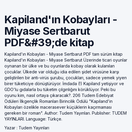
Kapiland'ın Kobayları -
Miyase Sertbarut
PDF&#39;de kitap
Kapiland'ın Kobayları - Miyase Sertbarut PDF tam sürüm kitap
Kapiland'ın Kobayları - Miyase Sertbarut Üzerinde ticari oyunlar
oynanan bir ülke ve bu oyunlarda kobay olarak kulanılan
çocuklar. Ülkede var olduğu idia edilen şidet virüsüne karşı
geliştirilen bir anti-virüs şurubu, çocukları, sadece yemek yiyen
birer tüketiciye dönüştürüyor. İmdada (!) Kapiland yetişiyor ve
GDO'lu gıdalarla bu tüketim çılgınlığını körüklüyor. Peki bu
oyunu kim, nasıl ortaya çıkaracak?. 206 Tudem Edebiyat
Ödüleri İlkgençlik Romanları Birincilik Ödülü "Kapiland'in
Kobayları özelikle macerasever küçüklerin kaçırmaması
gereken bir roman". Author: Tudem Yayınları. Publisher: TUDEM
YAYINLARI. Language: Türkçe.
Yazar :
Tudem Yayınları