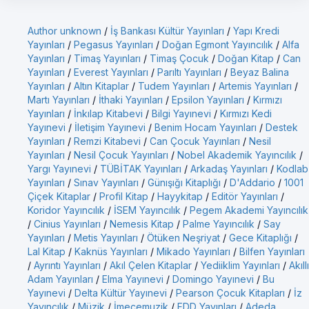
Author unknown
/
İş Bankası Kültür Yayınları
/
Yapı Kredi
Yayınları
/
Pegasus Yayınları
/
Doğan Egmont Yayıncılık
/
Alfa
Yayınları
/
Timaş Yayınları
/
Timaş Çocuk
/
Doğan Kitap
/
Can
Yayınları
/
Everest Yayınları
/
Parıltı Yayınları
/
Beyaz Balina
Yayınları
/
Altın Kitaplar
/
Tudem Yayınları
/
Artemis Yayınları
/
Martı Yayınları
/
İthaki Yayınları
/
Epsilon Yayınları
/
Kırmızı
Yayınları
/
İnkılap Kitabevi
/
Bilgi Yayınevi
/
Kırmızı Kedi
Yayınevi
/
İletişim Yayınevi
/
Benim Hocam Yayınları
/
Destek
Yayınları
/
Remzi Kitabevi
/
Can Çocuk Yayınları
/
Nesil
Yayınları
/
Nesil Çocuk Yayınları
/
Nobel Akademik Yayıncılık
/
Yargı Yayınevi
/
TÜBİTAK Yayınları
/
Arkadaş Yayınları
/
Kodlab
Yayınları
/
Sınav Yayınları
/
Günışığı Kitaplığı
/
D'Addario
/
1001
Çiçek Kitaplar
/
Profil Kitap
/
Hayykitap
/
Editör Yayınları
/
Koridor Yayıncılık
/
İSEM Yayıncılık
/
Pegem Akademi Yayıncılık
/
Cinius Yayınları
/
Nemesis Kitap
/
Palme Yayıncılık
/
Say
Yayınları
/
Metis Yayınları
/
Ötüken Neşriyat
/
Gece Kitaplığı
/
Lal Kitap
/
Kaknüs Yayınları
/
Mikado Yayınları
/
Bilfen Yayınları
/
Ayrıntı Yayınları
/
Akıl Çelen Kitaplar
/
Yediiklim Yayınları
/
Akıllı
Adam Yayınları
/
Elma Yayınevi
/
Domingo Yayınevi
/
Bu
Yayınevi
/
Delta Kültür Yayınevi
/
Pearson Çocuk Kitapları
/
İz
Yayıncılık
/
Müzik
/
İmecemuzik
/
FDD Yayınları
/
Adeda