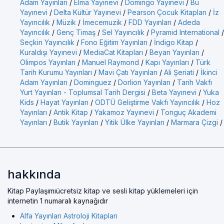
Adam Yayınları
/
Elma Yayınevi
/
Domingo Yayınevi
/
Bu
Yayınevi
/
Delta Kültür Yayınevi
/
Pearson Çocuk Kitapları
/
İz
Yayıncılık
/
Müzik
/
İmecemuzik
/
FDD Yayınları
/
Adeda
Yayıncılık
/
Genç Timaş
/
Sel Yayıncılık
/
Pyramid International
/
Seçkin Yayıncılık
/
Fono Eğitim Yayınları
/
İndigo Kitap
/
Kuraldışı Yayınevi
/
MediaCat Kitapları
/
Beyan Yayınları
/
Olimpos Yayınları
/
Manuel Raymond
/
Kapı Yayınları
/
Türk
Tarih Kurumu Yayınları
/
Mavi Çatı Yayınları
/
Ali Şeriati
/
İkinci
Adam Yayınları
/
Dominguez
/
Dorlion Yayınları
/
Tarih Vakfı
Yurt Yayınları - Toplumsal Tarih Dergisi
/
Beta Yayınevi
/
Yuka
Kids
/
Hayat Yayınları
/
ODTÜ Geliştirme Vakfı Yayıncılık
/
Hoz
Yayınları
/
Antik Kitap
/
Yakamoz Yayınevi
/
Tonguç Akademi
Yayınları
/
Butik Yayınları
/
Yitik Ülke Yayınları
/
Marmara Çizgi
/
hakkında
Kitap Paylaşımıücretsiz kitap ve sesli kitap yüklemeleri için
internetin 1 numaralı kaynağıdır
Alfa Yayınları Astroloji Kitapları