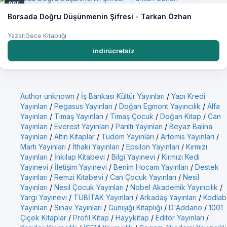
PDF
Borsada Doğru Düşünmenin Şifresi - Tarkan Özhan
Yazar:Gece Kitaplığı
indirücretsiz
Author unknown
/
İş Bankası Kültür Yayınları
/
Yapı Kredi
Yayınları
/
Pegasus Yayınları
/
Doğan Egmont Yayıncılık
/
Alfa
Yayınları
/
Timaş Yayınları
/
Timaş Çocuk
/
Doğan Kitap
/
Can
Yayınları
/
Everest Yayınları
/
Parıltı Yayınları
/
Beyaz Balina
Yayınları
/
Altın Kitaplar
/
Tudem Yayınları
/
Artemis Yayınları
/
Martı Yayınları
/
İthaki Yayınları
/
Epsilon Yayınları
/
Kırmızı
Yayınları
/
İnkılap Kitabevi
/
Bilgi Yayınevi
/
Kırmızı Kedi
Yayınevi
/
İletişim Yayınevi
/
Benim Hocam Yayınları
/
Destek
Yayınları
/
Remzi Kitabevi
/
Can Çocuk Yayınları
/
Nesil
Yayınları
/
Nesil Çocuk Yayınları
/
Nobel Akademik Yayıncılık
/
Yargı Yayınevi
/
TÜBİTAK Yayınları
/
Arkadaş Yayınları
/
Kodlab
Yayınları
/
Sınav Yayınları
/
Günışığı Kitaplığı
/
D'Addario
/
1001
Çiçek Kitaplar
/
Profil Kitap
/
Hayykitap
/
Editör Yayınları
/