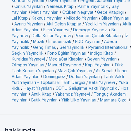
Koridor Yayıncılık
/
İSEM Yayıncılık
/
Pegem Akademi Yayıncılık
/
Cinius Yayınları
/
Nemesis Kitap
/
Palme Yayıncılık
/
Say
Yayınları
/
Metis Yayınları
/
Ötüken Neşriyat
/
Gece Kitaplığı
/
Lal Kitap
/
Kaknüs Yayınları
/
Mikado Yayınları
/
Bilfen Yayınları
/
Ayrıntı Yayınları
/
Akıl Çelen Kitaplar
/
Yediiklim Yayınları
/
Akıllı
Adam Yayınları
/
Elma Yayınevi
/
Domingo Yayınevi
/
Bu
Yayınevi
/
Delta Kültür Yayınevi
/
Pearson Çocuk Kitapları
/
İz
Yayıncılık
/
Müzik
/
İmecemuzik
/
FDD Yayınları
/
Adeda
Yayıncılık
/
Genç Timaş
/
Sel Yayıncılık
/
Pyramid International
/
Seçkin Yayıncılık
/
Fono Eğitim Yayınları
/
İndigo Kitap
/
Kuraldışı Yayınevi
/
MediaCat Kitapları
/
Beyan Yayınları
/
Olimpos Yayınları
/
Manuel Raymond
/
Kapı Yayınları
/
Türk
Tarih Kurumu Yayınları
/
Mavi Çatı Yayınları
/
Ali Şeriati
/
İkinci
Adam Yayınları
/
Dominguez
/
Dorlion Yayınları
/
Tarih Vakfı
Yurt Yayınları - Toplumsal Tarih Dergisi
/
Beta Yayınevi
/
Yuka
Kids
/
Hayat Yayınları
/
ODTÜ Geliştirme Vakfı Yayıncılık
/
Hoz
Yayınları
/
Antik Kitap
/
Yakamoz Yayınevi
/
Tonguç Akademi
Yayınları
/
Butik Yayınları
/
Yitik Ülke Yayınları
/
Marmara Çizgi
/
hakkında