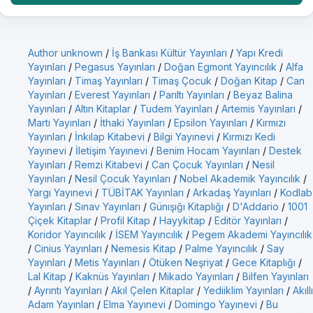
Author unknown
/
İş Bankası Kültür Yayınları
/
Yapı Kredi
Yayınları
/
Pegasus Yayınları
/
Doğan Egmont Yayıncılık
/
Alfa
Yayınları
/
Timaş Yayınları
/
Timaş Çocuk
/
Doğan Kitap
/
Can
Yayınları
/
Everest Yayınları
/
Parıltı Yayınları
/
Beyaz Balina
Yayınları
/
Altın Kitaplar
/
Tudem Yayınları
/
Artemis Yayınları
/
Martı Yayınları
/
İthaki Yayınları
/
Epsilon Yayınları
/
Kırmızı
Yayınları
/
İnkılap Kitabevi
/
Bilgi Yayınevi
/
Kırmızı Kedi
Yayınevi
/
İletişim Yayınevi
/
Benim Hocam Yayınları
/
Destek
Yayınları
/
Remzi Kitabevi
/
Can Çocuk Yayınları
/
Nesil
Yayınları
/
Nesil Çocuk Yayınları
/
Nobel Akademik Yayıncılık
/
Yargı Yayınevi
/
TÜBİTAK Yayınları
/
Arkadaş Yayınları
/
Kodlab
Yayınları
/
Sınav Yayınları
/
Günışığı Kitaplığı
/
D'Addario
/
1001
Çiçek Kitaplar
/
Profil Kitap
/
Hayykitap
/
Editör Yayınları
/
Koridor Yayıncılık
/
İSEM Yayıncılık
/
Pegem Akademi Yayıncılık
/
Cinius Yayınları
/
Nemesis Kitap
/
Palme Yayıncılık
/
Say
Yayınları
/
Metis Yayınları
/
Ötüken Neşriyat
/
Gece Kitaplığı
/
Lal Kitap
/
Kaknüs Yayınları
/
Mikado Yayınları
/
Bilfen Yayınları
/
Ayrıntı Yayınları
/
Akıl Çelen Kitaplar
/
Yediiklim Yayınları
/
Akıllı
Adam Yayınları
/
Elma Yayınevi
/
Domingo Yayınevi
/
Bu