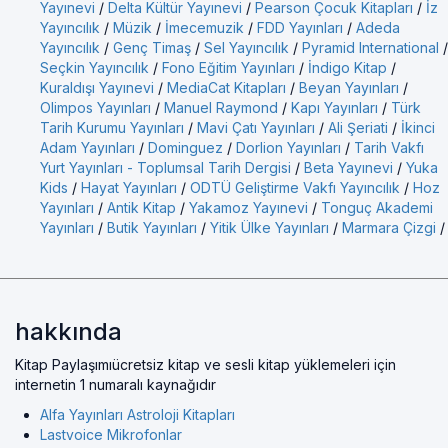
Yayınevi
/
Delta Kültür Yayınevi
/
Pearson Çocuk Kitapları
/
İz
Yayıncılık
/
Müzik
/
İmecemuzik
/
FDD Yayınları
/
Adeda
Yayıncılık
/
Genç Timaş
/
Sel Yayıncılık
/
Pyramid International
/
Seçkin Yayıncılık
/
Fono Eğitim Yayınları
/
İndigo Kitap
/
Kuraldışı Yayınevi
/
MediaCat Kitapları
/
Beyan Yayınları
/
Olimpos Yayınları
/
Manuel Raymond
/
Kapı Yayınları
/
Türk
Tarih Kurumu Yayınları
/
Mavi Çatı Yayınları
/
Ali Şeriati
/
İkinci
Adam Yayınları
/
Dominguez
/
Dorlion Yayınları
/
Tarih Vakfı
Yurt Yayınları - Toplumsal Tarih Dergisi
/
Beta Yayınevi
/
Yuka
Kids
/
Hayat Yayınları
/
ODTÜ Geliştirme Vakfı Yayıncılık
/
Hoz
Yayınları
/
Antik Kitap
/
Yakamoz Yayınevi
/
Tonguç Akademi
Yayınları
/
Butik Yayınları
/
Yitik Ülke Yayınları
/
Marmara Çizgi
/
hakkında
Kitap Paylaşımıücretsiz kitap ve sesli kitap yüklemeleri için
internetin 1 numaralı kaynağıdır
Alfa Yayınları Astroloji Kitapları
Lastvoice Mikrofonlar