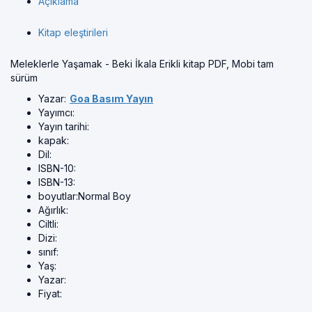
Açıklama
Kitap eleştirileri
Meleklerle Yaşamak - Beki İkala Erikli kitap PDF, Mobi tam
sürüm
Yazar:
Goa Basım Yayın
Yayımcı:
Yayın tarihi:
kapak:
Dil:
ISBN-10:
ISBN-13:
boyutlar:
Normal Boy
Ağırlık:
Ciltli:
Dizi:
sınıf:
Yaş:
Yazar:
Fiyat: