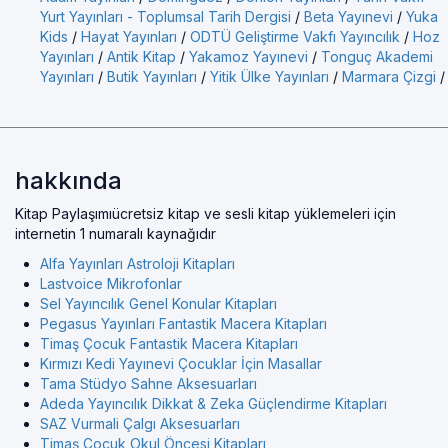
Yurt Yayınları - Toplumsal Tarih Dergisi
/
Beta Yayınevi
/
Yuka
Kids
/
Hayat Yayınları
/
ODTÜ Geliştirme Vakfı Yayıncılık
/
Hoz
Yayınları
/
Antik Kitap
/
Yakamoz Yayınevi
/
Tonguç Akademi
Yayınları
/
Butik Yayınları
/
Yitik Ülke Yayınları
/
Marmara Çizgi
/
hakkında
Kitap Paylaşımıücretsiz kitap ve sesli kitap yüklemeleri için
internetin 1 numaralı kaynağıdır
Alfa Yayınları Astroloji Kitapları
Lastvoice Mikrofonlar
Sel Yayıncılık Genel Konular Kitapları
Pegasus Yayınları Fantastik Macera Kitapları
Timaş Çocuk Fantastik Macera Kitapları
Kırmızı Kedi Yayınevi Çocuklar İçin Masallar
Tama Stüdyo Sahne Aksesuarları
Adeda Yayıncılık Dikkat & Zeka Güçlendirme Kitapları
SAZ Vurmali Çalgı Aksesuarları
Timaş Çocuk Okul Öncesi Kitapları