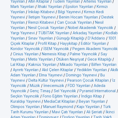
Yayınları
/
Altın Kitaplar
/
Tudem Yayınları
/
Artemis Yayınları
/
Martı Yayınları
/
İthaki Yayınları
/
Epsilon Yayınları
/
Kırmızı
Yayınları
/
İnkılap Kitabevi
/
Bilgi Yayınevi
/
Kırmızı Kedi
Yayınevi
/
İletişim Yayınevi
/
Benim Hocam Yayınları
/
Destek
Yayınları
/
Remzi Kitabevi
/
Can Çocuk Yayınları
/
Nesil
Yayınları
/
Nesil Çocuk Yayınları
/
Nobel Akademik Yayıncılık
/
Yargı Yayınevi
/
TÜBİTAK Yayınları
/
Arkadaş Yayınları
/
Kodlab
Yayınları
/
Sınav Yayınları
/
Günışığı Kitaplığı
/
D'Addario
/
1001
Çiçek Kitaplar
/
Profil Kitap
/
Hayykitap
/
Editör Yayınları
/
Koridor Yayıncılık
/
İSEM Yayıncılık
/
Pegem Akademi Yayıncılık
/
Cinius Yayınları
/
Nemesis Kitap
/
Palme Yayıncılık
/
Say
Yayınları
/
Metis Yayınları
/
Ötüken Neşriyat
/
Gece Kitaplığı
/
Lal Kitap
/
Kaknüs Yayınları
/
Mikado Yayınları
/
Bilfen Yayınları
/
Ayrıntı Yayınları
/
Akıl Çelen Kitaplar
/
Yediiklim Yayınları
/
Akıllı
Adam Yayınları
/
Elma Yayınevi
/
Domingo Yayınevi
/
Bu
Yayınevi
/
Delta Kültür Yayınevi
/
Pearson Çocuk Kitapları
/
İz
Yayıncılık
/
Müzik
/
İmecemuzik
/
FDD Yayınları
/
Adeda
Yayıncılık
/
Genç Timaş
/
Sel Yayıncılık
/
Pyramid International
/
Seçkin Yayıncılık
/
Fono Eğitim Yayınları
/
İndigo Kitap
/
Kuraldışı Yayınevi
/
MediaCat Kitapları
/
Beyan Yayınları
/
Olimpos Yayınları
/
Manuel Raymond
/
Kapı Yayınları
/
Türk
Tarih Kurumu Yayınları
/
Mavi Çatı Yayınları
/
Ali Şeriati
/
İkinci
Adam Yayınları
/
Dominguez
/
Dorlion Yayınları
/
Tarih Vakfı