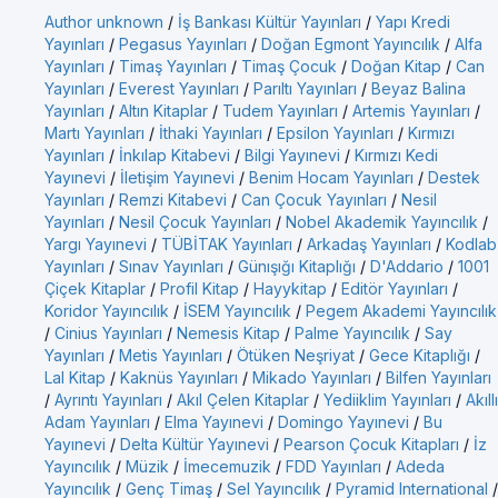
Author unknown
/
İş Bankası Kültür Yayınları
/
Yapı Kredi
Yayınları
/
Pegasus Yayınları
/
Doğan Egmont Yayıncılık
/
Alfa
Yayınları
/
Timaş Yayınları
/
Timaş Çocuk
/
Doğan Kitap
/
Can
Yayınları
/
Everest Yayınları
/
Parıltı Yayınları
/
Beyaz Balina
Yayınları
/
Altın Kitaplar
/
Tudem Yayınları
/
Artemis Yayınları
/
Martı Yayınları
/
İthaki Yayınları
/
Epsilon Yayınları
/
Kırmızı
Yayınları
/
İnkılap Kitabevi
/
Bilgi Yayınevi
/
Kırmızı Kedi
Yayınevi
/
İletişim Yayınevi
/
Benim Hocam Yayınları
/
Destek
Yayınları
/
Remzi Kitabevi
/
Can Çocuk Yayınları
/
Nesil
Yayınları
/
Nesil Çocuk Yayınları
/
Nobel Akademik Yayıncılık
/
Yargı Yayınevi
/
TÜBİTAK Yayınları
/
Arkadaş Yayınları
/
Kodlab
Yayınları
/
Sınav Yayınları
/
Günışığı Kitaplığı
/
D'Addario
/
1001
Çiçek Kitaplar
/
Profil Kitap
/
Hayykitap
/
Editör Yayınları
/
Koridor Yayıncılık
/
İSEM Yayıncılık
/
Pegem Akademi Yayıncılık
/
Cinius Yayınları
/
Nemesis Kitap
/
Palme Yayıncılık
/
Say
Yayınları
/
Metis Yayınları
/
Ötüken Neşriyat
/
Gece Kitaplığı
/
Lal Kitap
/
Kaknüs Yayınları
/
Mikado Yayınları
/
Bilfen Yayınları
/
Ayrıntı Yayınları
/
Akıl Çelen Kitaplar
/
Yediiklim Yayınları
/
Akıllı
Adam Yayınları
/
Elma Yayınevi
/
Domingo Yayınevi
/
Bu
Yayınevi
/
Delta Kültür Yayınevi
/
Pearson Çocuk Kitapları
/
İz
Yayıncılık
/
Müzik
/
İmecemuzik
/
FDD Yayınları
/
Adeda
Yayıncılık
/
Genç Timaş
/
Sel Yayıncılık
/
Pyramid International
/