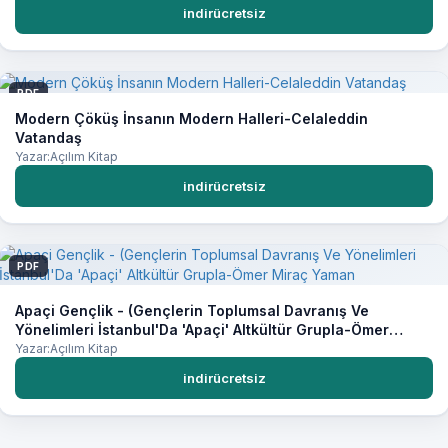
indirücretsiz
PDF
Modern Çöküş İnsanın Modern Halleri-Celaleddin
Vatandaş
Yazar:Açılım Kitap
indirücretsiz
PDF
Apaçi Gençlik - (Gençlerin Toplumsal Davranış Ve
Yönelimleri İstanbul'Da 'Apaçi' Altkültür Grupla-Ömer
Miraç Yaman
Yazar:Açılım Kitap
indirücretsiz