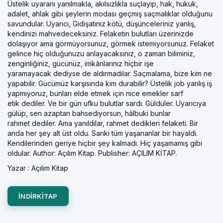
Üstelik uyaranı yanılmakla, akılsızlıkla suçlayıp, hak, hukuk,
adalet, ahlak gibi şeylerin modası geçmiş saçmalıklar olduğunu
savundular. Uyarıcı, Gidişatınız kötü, düşünceleriniz yanlış,
kendinizi mahvedeceksiniz. Felaketin bulutları üzerinizde
dolaşıyor ama görmüyorsunuz, görmek istemiyorsunuz. Felaket
gelince hiç olduğunuzu anlayacaksınız, o zaman biliminiz,
zenginliğiniz, gücünüz, imkânlarınız hiçbir işe
yaramayacak dediyse de aldırmadılar. Saçmalama, bize kim ne
yapabilir. Gücümüz karşısında kim durabilir? Üstelik job yanlış iş
yapmıyoruz, bunları elde etmek için nice emekler sarf
etik dediler. Ve bir gün ufku bulutlar sardı. Güldüler. Uyarıcıya
gülüp, sen azaptan bahsediyorsun, hâlbuki bunlar
rahmet dediler. Ama yanıldılar, rahmet dedikleri felaketi. Bir
anda her şey alt üst oldu. Sanki tüm yaşananlar bir hayaldi.
Kendilerinden geriye hiçbir şey kalmadı. Hiç yaşamamış gibi
oldular. Author: Açılım Kitap. Publisher: AÇILIM KİTAP.
Yazar :
Açılım Kitap
INDIRKITAP