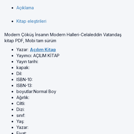
Açıklama
Kitap eleştirileri
Modern Çöküş İnsanın Modern Halleri-Celaleddin Vatandaş
kitap PDF, Mobi tam sürüm
Yazar:
Açılım Kitap
Yayımcı:
AÇILIM KİTAP
Yayın tarihi:
kapak:
Dil:
ISBN-10:
ISBN-13:
boyutlar:
Normal Boy
Ağırlık:
Ciltli:
Dizi:
sınıf:
Yaş:
Yazar:
Fiyat: