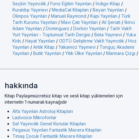
Seçkin Yayıncılık
/
Fono Eğitim Yayınları
/
İndigo Kitap
/
Kuraldışı Yayınevi
/
MediaCat Kitapları
/
Beyan Yayınları
/
Olimpos Yayınları
/
Manuel Raymond
/
Kapı Yayınları
/
Türk
Tarih Kurumu Yayınları
/
Mavi Çatı Yayınları
/
Ali Şeriati
/
İkinci
Adam Yayınları
/
Dominguez
/
Dorlion Yayınları
/
Tarih Vakfı
Yurt Yayınları - Toplumsal Tarih Dergisi
/
Beta Yayınevi
/
Yuka
Kids
/
Hayat Yayınları
/
ODTÜ Geliştirme Vakfı Yayıncılık
/
Hoz
Yayınları
/
Antik Kitap
/
Yakamoz Yayınevi
/
Tonguç Akademi
Yayınları
/
Butik Yayınları
/
Yitik Ülke Yayınları
/
Marmara Çizgi
/
hakkında
Kitap Paylaşımıücretsiz kitap ve sesli kitap yüklemeleri için
internetin 1 numaralı kaynağıdır
Alfa Yayınları Astroloji Kitapları
Lastvoice Mikrofonlar
Sel Yayıncılık Genel Konular Kitapları
Pegasus Yayınları Fantastik Macera Kitapları
Timaş Çocuk Fantastik Macera Kitapları