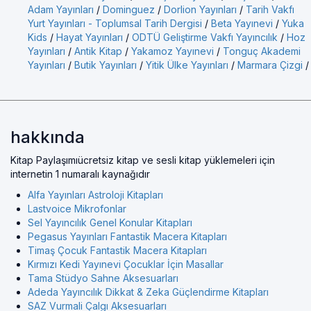
Adam Yayınları
/
Dominguez
/
Dorlion Yayınları
/
Tarih Vakfı
Yurt Yayınları - Toplumsal Tarih Dergisi
/
Beta Yayınevi
/
Yuka
Kids
/
Hayat Yayınları
/
ODTÜ Geliştirme Vakfı Yayıncılık
/
Hoz
Yayınları
/
Antik Kitap
/
Yakamoz Yayınevi
/
Tonguç Akademi
Yayınları
/
Butik Yayınları
/
Yitik Ülke Yayınları
/
Marmara Çizgi
/
hakkında
Kitap Paylaşımıücretsiz kitap ve sesli kitap yüklemeleri için
internetin 1 numaralı kaynağıdır
Alfa Yayınları Astroloji Kitapları
Lastvoice Mikrofonlar
Sel Yayıncılık Genel Konular Kitapları
Pegasus Yayınları Fantastik Macera Kitapları
Timaş Çocuk Fantastik Macera Kitapları
Kırmızı Kedi Yayınevi Çocuklar İçin Masallar
Tama Stüdyo Sahne Aksesuarları
Adeda Yayıncılık Dikkat & Zeka Güçlendirme Kitapları
SAZ Vurmali Çalgı Aksesuarları