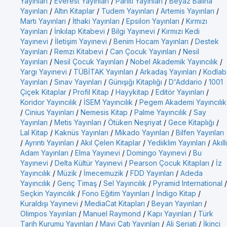
Yayınları
/
Everest Yayınları
/
Parıltı Yayınları
/
Beyaz Balina
Yayınları
/
Altın Kitaplar
/
Tudem Yayınları
/
Artemis Yayınları
/
Martı Yayınları
/
İthaki Yayınları
/
Epsilon Yayınları
/
Kırmızı
Yayınları
/
İnkılap Kitabevi
/
Bilgi Yayınevi
/
Kırmızı Kedi
Yayınevi
/
İletişim Yayınevi
/
Benim Hocam Yayınları
/
Destek
Yayınları
/
Remzi Kitabevi
/
Can Çocuk Yayınları
/
Nesil
Yayınları
/
Nesil Çocuk Yayınları
/
Nobel Akademik Yayıncılık
/
Yargı Yayınevi
/
TÜBİTAK Yayınları
/
Arkadaş Yayınları
/
Kodlab
Yayınları
/
Sınav Yayınları
/
Günışığı Kitaplığı
/
D'Addario
/
1001
Çiçek Kitaplar
/
Profil Kitap
/
Hayykitap
/
Editör Yayınları
/
Koridor Yayıncılık
/
İSEM Yayıncılık
/
Pegem Akademi Yayıncılık
/
Cinius Yayınları
/
Nemesis Kitap
/
Palme Yayıncılık
/
Say
Yayınları
/
Metis Yayınları
/
Ötüken Neşriyat
/
Gece Kitaplığı
/
Lal Kitap
/
Kaknüs Yayınları
/
Mikado Yayınları
/
Bilfen Yayınları
/
Ayrıntı Yayınları
/
Akıl Çelen Kitaplar
/
Yediiklim Yayınları
/
Akıllı
Adam Yayınları
/
Elma Yayınevi
/
Domingo Yayınevi
/
Bu
Yayınevi
/
Delta Kültür Yayınevi
/
Pearson Çocuk Kitapları
/
İz
Yayıncılık
/
Müzik
/
İmecemuzik
/
FDD Yayınları
/
Adeda
Yayıncılık
/
Genç Timaş
/
Sel Yayıncılık
/
Pyramid International
/
Seçkin Yayıncılık
/
Fono Eğitim Yayınları
/
İndigo Kitap
/
Kuraldışı Yayınevi
/
MediaCat Kitapları
/
Beyan Yayınları
/
Olimpos Yayınları
/
Manuel Raymond
/
Kapı Yayınları
/
Türk
Tarih Kurumu Yayınları
/
Mavi Çatı Yayınları
/
Ali Şeriati
/
İkinci