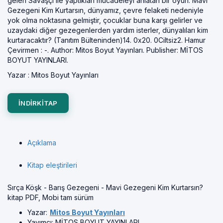
gelen Savaşçı ile yaptıkları mücadeleyi anlatan bir oyun. Mavi
Gezegeni Kim Kurtarsın, dünyamız, çevre felaketi nedeniyle
yok olma noktasına gelmiştir, çocuklar buna karşı gelirler ve
uzaydaki diğer gezegenlerden yardım isterler, dünyalıları kim
kurtaracaktır? (Tanıtım Bülteninden)14. 0x20. 0Ciltsiz2. Hamur
Çevirmen : -. Author: Mitos Boyut Yayınları. Publisher: MİTOS
BOYUT YAYINLARI.
Yazar :
Mitos Boyut Yayınları
INDIRKITAP
Açıklama
Kitap eleştirileri
Sırça Köşk - Barış Gezegeni - Mavi Gezegeni Kim Kurtarsın?
kitap PDF, Mobi tam sürüm
Yazar:
Mitos Boyut Yayınları
Yayımcı:
MİTOS BOYUT YAYINLARI