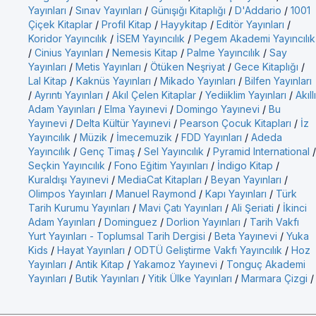
Yayınları
/
Sınav Yayınları
/
Günışığı Kitaplığı
/
D'Addario
/
1001
Çiçek Kitaplar
/
Profil Kitap
/
Hayykitap
/
Editör Yayınları
/
Koridor Yayıncılık
/
İSEM Yayıncılık
/
Pegem Akademi Yayıncılık
/
Cinius Yayınları
/
Nemesis Kitap
/
Palme Yayıncılık
/
Say
Yayınları
/
Metis Yayınları
/
Ötüken Neşriyat
/
Gece Kitaplığı
/
Lal Kitap
/
Kaknüs Yayınları
/
Mikado Yayınları
/
Bilfen Yayınları
/
Ayrıntı Yayınları
/
Akıl Çelen Kitaplar
/
Yediiklim Yayınları
/
Akıllı
Adam Yayınları
/
Elma Yayınevi
/
Domingo Yayınevi
/
Bu
Yayınevi
/
Delta Kültür Yayınevi
/
Pearson Çocuk Kitapları
/
İz
Yayıncılık
/
Müzik
/
İmecemuzik
/
FDD Yayınları
/
Adeda
Yayıncılık
/
Genç Timaş
/
Sel Yayıncılık
/
Pyramid International
/
Seçkin Yayıncılık
/
Fono Eğitim Yayınları
/
İndigo Kitap
/
Kuraldışı Yayınevi
/
MediaCat Kitapları
/
Beyan Yayınları
/
Olimpos Yayınları
/
Manuel Raymond
/
Kapı Yayınları
/
Türk
Tarih Kurumu Yayınları
/
Mavi Çatı Yayınları
/
Ali Şeriati
/
İkinci
Adam Yayınları
/
Dominguez
/
Dorlion Yayınları
/
Tarih Vakfı
Yurt Yayınları - Toplumsal Tarih Dergisi
/
Beta Yayınevi
/
Yuka
Kids
/
Hayat Yayınları
/
ODTÜ Geliştirme Vakfı Yayıncılık
/
Hoz
Yayınları
/
Antik Kitap
/
Yakamoz Yayınevi
/
Tonguç Akademi
Yayınları
/
Butik Yayınları
/
Yitik Ülke Yayınları
/
Marmara Çizgi
/