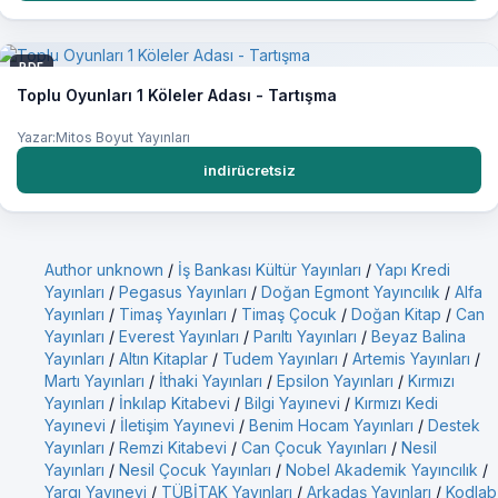
PDF
Toplu Oyunları 1 Köleler Adası - Tartışma
Yazar:Mitos Boyut Yayınları
indirücretsiz
Author unknown
/
İş Bankası Kültür Yayınları
/
Yapı Kredi
Yayınları
/
Pegasus Yayınları
/
Doğan Egmont Yayıncılık
/
Alfa
Yayınları
/
Timaş Yayınları
/
Timaş Çocuk
/
Doğan Kitap
/
Can
Yayınları
/
Everest Yayınları
/
Parıltı Yayınları
/
Beyaz Balina
Yayınları
/
Altın Kitaplar
/
Tudem Yayınları
/
Artemis Yayınları
/
Martı Yayınları
/
İthaki Yayınları
/
Epsilon Yayınları
/
Kırmızı
Yayınları
/
İnkılap Kitabevi
/
Bilgi Yayınevi
/
Kırmızı Kedi
Yayınevi
/
İletişim Yayınevi
/
Benim Hocam Yayınları
/
Destek
Yayınları
/
Remzi Kitabevi
/
Can Çocuk Yayınları
/
Nesil
Yayınları
/
Nesil Çocuk Yayınları
/
Nobel Akademik Yayıncılık
/
Yargı Yayınevi
/
TÜBİTAK Yayınları
/
Arkadaş Yayınları
/
Kodlab