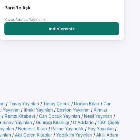
Paris’te Aşk
Yazar:Arunas Yayıncılık
indirücretsiz
arı
/
Timaş Yayınları
/
Timaş Çocuk
/
Doğan Kitap
/
Can
ı Yayınları
/
İthaki Yayınları
/
Epsilon Yayınları
/
Kırmızı
ı
/
Remzi Kitabevi
/
Can Çocuk Yayınları
/
Nesil Yayınları
/
/
Sınav Yayınları
/
Günışığı Kitaplığı
/
D'Addario
/
1001 Çiçek
ayınları
/
Nemesis Kitap
/
Palme Yayıncılık
/
Say Yayınları
/
yınları
/
Akıl Çelen Kitaplar
/
Yediiklim Yayınları
/
Akıllı Adam