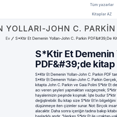
Tüm yazarlar
Kitaplar AZ
N YOLLARI-JOHN C. PARKIN
Ev
S*Ktir Et Demenin Yolları-John C. Parkin PDF&#39;de Ki
S*Ktir Et Demenin 
PDF&#39;de kitap
S*Ktir Et Demenin Yolları-John C. Parkin PDF ta
S*Ktir Et Demenin Yoları-John C. Parkin Gerçek,
kitapta John C. Parkin ve Gaia Polini S*ktir Et d
acı veren şeyleri yapmaktan vazgeçmek; S*kti
hayalerinizin peşinde koşmak: İşte budur S*ktir
değiştirebilir. Bu kitap size S*ktir Et’in bilgeliğ
düşünmeye iten çizimler sunar. Not: Birçok insan 
alacaktır. Daha sonra içeriğin tadına bakıp kitab
başladığı andır. “Herkes S*ktir Et ile uzaktan-ya