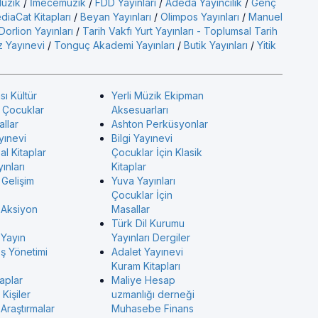
üzik
/
İmecemuzik
/
FDD Yayınları
/
Adeda Yayıncılık
/
Genç
diaCat Kitapları
/
Beyan Yayınları
/
Olimpos Yayınları
/
Manuel
Dorlion Yayınları
/
Tarih Vakfı Yurt Yayınları - Toplumsal Tarih
 Yayınevi
/
Tonguç Akademi Yayınları
/
Butik Yayınları
/
Yitik
sı Kültür
Yerli Müzik Ekipman
ı Çocuklar
Aksesuarları
allar
Ashton Perküsyonlar
yınevi
Bilgi Yayınevi
l Kitaplar
Çocuklar İçin Klasik
ınları
Kitaplar
 Gelişim
Yuva Yayınları
Çocuklar İçin
 Aksiyon
Masallar
Türk Dil Kurumu
 Yayın
Yayınları Dergiler
İş Yönetimi
Adalet Yayınevi
Kuram Kitapları
taplar
Maliye Hesap
Kişiler
uzmanlığı derneği
Araştırmalar
Muhasebe Finans