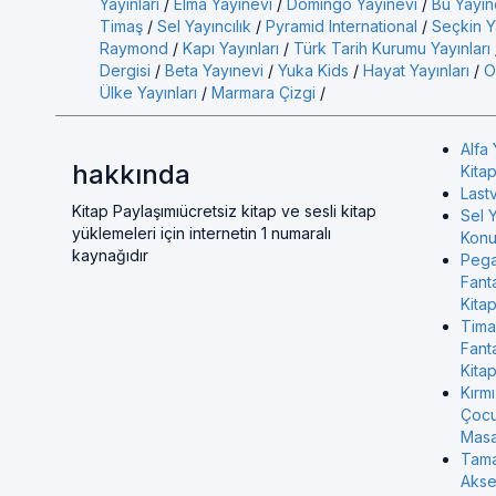
Yayınları
/
Elma Yayınevi
/
Domingo Yayınevi
/
Bu Yayın
Timaş
/
Sel Yayıncılık
/
Pyramid International
/
Seçkin Ya
Raymond
/
Kapı Yayınları
/
Türk Tarih Kurumu Yayınları
Dergisi
/
Beta Yayınevi
/
Yuka Kids
/
Hayat Yayınları
/
O
Ülke Yayınları
/
Marmara Çizgi
/
Alfa 
hakkında
Kitap
Last
Kitap Paylaşımıücretsiz kitap ve sesli kitap
Sel Y
yüklemeleri için internetin 1 numaralı
Konul
kaynağıdır
Pega
Fant
Kitap
Tima
Fant
Kitap
Kırmı
Çocu
Masa
Tama
Akse