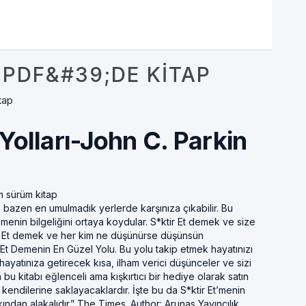
 PDF&#39;DE KITAP
tap
Yolları-John C. Parkin
m sürüm kitap
 bazen en umulmadık yerlerde karşınıza çıkabilir. Bu
emenin bilgeliğini ortaya koydular. S*ktir Et demek ve size
r Et demek ve her kim ne düşünürse düşünsün
 Et Demenin En Güzel Yolu. Bu yolu takip etmek hayatınızı
ini hayatınıza getirecek kısa, ilham verici düşünceler ve sizi
bu kitabı eğlenceli ama kışkırtıcı bir hediye olarak satın
ı kendilerine saklayacaklardır. İşte bu da S*ktir Et’menin
kından alakalıdır.” The Times. Author: Arunas Yayıncılık.