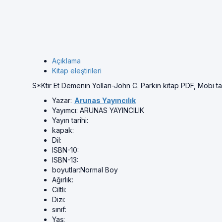
Açıklama
Kitap eleştirileri
S*Ktir Et Demenin Yolları-John C. Parkin kitap PDF, Mobi 
Yazar:
Arunas Yayıncılık
Yayımcı:
ARUNAS YAYINCILIK
Yayın tarihi:
kapak:
Dil:
ISBN-10:
ISBN-13:
boyutlar:
Normal Boy
Ağırlık:
Ciltli:
Dizi:
sınıf:
Yaş: