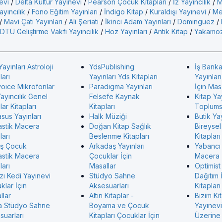
evi
/
Delta Kültür Yayınevi
/
Pearson Çocuk Kitapları
/
İz Yayıncılık
/
M
yıncılık
/
Fono Eğitim Yayınları
/
İndigo Kitap
/
Kuraldışı Yayınevi
/
Me
/
Mavi Çatı Yayınları
/
Ali Şeriati
/
İkinci Adam Yayınları
/
Dominguez
/
DTÜ Geliştirme Vakfı Yayıncılık
/
Hoz Yayınları
/
Antik Kitap
/
Yakamoz
Yayınları Astroloji
YdsPublishing
İş Banka
ları
Yayınları Yds Kitapları
Yayınlar
voice Mikrofonlar
Paradigma Yayınları
İçin Mas
ayıncılık Genel
Felsefe Kaynak
Kitap Ya
ar Kitapları
Kitapları
Toplumsa
sus Yayınları
Halk Müziği
Butik Yay
astik Macera
Doğan Kitap Sağlık
Bireysel
ları
Beslenme Kitapları
Kitapları
ş Çocuk
Arkadaş Yayınları
Yabancı
astik Macera
Çocuklar İçin
Macera
ları
Masallar
Optimist
zı Kedi Yayınevi
Stüdyo Sahne
Dağıtım 
klar İçin
Aksesuarları
Kitapları
llar
Altın Kitaplar -
Bizim Ki
 Stüdyo Sahne
Boyama ve Çocuk
Yayınevi 
suarları
Kitapları Çocuklar İçin
Üzerine 