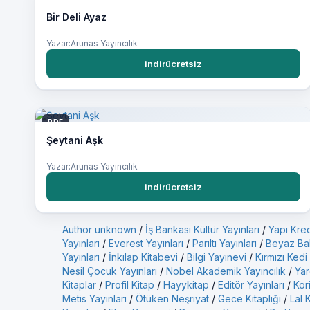
Bir Deli Ayaz
Yazar:Arunas Yayıncılık
indirücretsiz
PDF
Şeytani Aşk
Yazar:Arunas Yayıncılık
indirücretsiz
Author unknown
/
İş Bankası Kültür Yayınları
/
Yapı Kred
Yayınları
/
Everest Yayınları
/
Parıltı Yayınları
/
Beyaz Bal
Yayınları
/
İnkılap Kitabevi
/
Bilgi Yayınevi
/
Kırmızı Kedi
Nesil Çocuk Yayınları
/
Nobel Akademik Yayıncılık
/
Yar
Kitaplar
/
Profil Kitap
/
Hayykitap
/
Editör Yayınları
/
Kor
Metis Yayınları
/
Ötüken Neşriyat
/
Gece Kitaplığı
/
Lal 