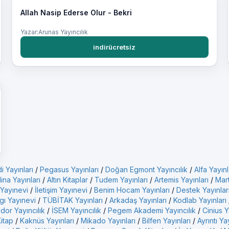
Allah Nasip Ederse Olur - Bekri
Yazar:Arunas Yayıncılık
indirücretsiz
i Yayınları
/
Pegasus Yayınları
/
Doğan Egmont Yayıncılık
/
Alfa Yayınl
ina Yayınları
/
Altın Kitaplar
/
Tudem Yayınları
/
Artemis Yayınları
/
Mart
 Yayınevi
/
İletişim Yayınevi
/
Benim Hocam Yayınları
/
Destek Yayınlar
gı Yayınevi
/
TÜBİTAK Yayınları
/
Arkadaş Yayınları
/
Kodlab Yayınları
idor Yayıncılık
/
İSEM Yayıncılık
/
Pegem Akademi Yayıncılık
/
Cinius Y
Kitap
/
Kaknüs Yayınları
/
Mikado Yayınları
/
Bilfen Yayınları
/
Ayrıntı Ya