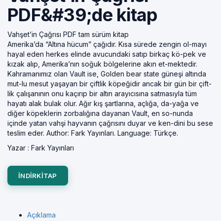
PDF&#39;de kitap
Vahşet’in Çağrısı PDF tam sürüm kitap
Amerika’da “Altına hücum” çağıdır. Kısa sürede zengin ol-mayı
hayal eden herkes elinde avucundaki satıp birkaç kö-pek ve
kızak alıp, Amerika’nın soğuk bölgelerine akın et-mektedir.
Kahramanımız olan Vault ise, Golden bear state güneşi altında
mut-lu mesut yaşayan bir çiftlik köpeğidir ancak bir gün bir çift-
lik çalışanının onu kaçırıp bir altın arayıcısına satmasıyla tüm
hayatı alak bulak olur. Ağır kış şartlarına, açlığa, da-yağa ve
diğer köpeklerin zorbalığına dayanan Vault, en so-nunda
içinde yatan vahşi hayvanın çağrısını duyar ve ken-dini bu sese
teslim eder. Author: Fark Yayınları. Language: Türkçe.
Yazar :
Fark Yayınları
INDIRKITAP
Açıklama