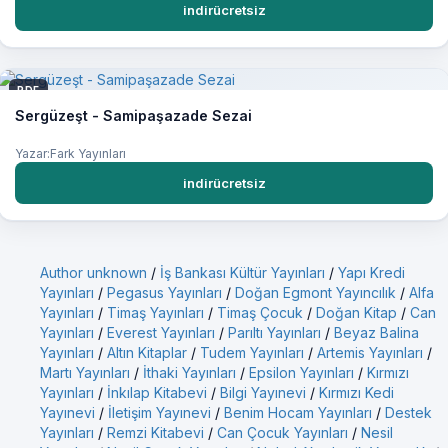
indirücretsiz
PDF
Sergüzeşt - Samipaşazade Sezai
Yazar:Fark Yayınları
indirücretsiz
Author unknown
/
İş Bankası Kültür Yayınları
/
Yapı Kredi
Yayınları
/
Pegasus Yayınları
/
Doğan Egmont Yayıncılık
/
Alfa
Yayınları
/
Timaş Yayınları
/
Timaş Çocuk
/
Doğan Kitap
/
Can
Yayınları
/
Everest Yayınları
/
Parıltı Yayınları
/
Beyaz Balina
Yayınları
/
Altın Kitaplar
/
Tudem Yayınları
/
Artemis Yayınları
/
Martı Yayınları
/
İthaki Yayınları
/
Epsilon Yayınları
/
Kırmızı
Yayınları
/
İnkılap Kitabevi
/
Bilgi Yayınevi
/
Kırmızı Kedi
Yayınevi
/
İletişim Yayınevi
/
Benim Hocam Yayınları
/
Destek
Yayınları
/
Remzi Kitabevi
/
Can Çocuk Yayınları
/
Nesil