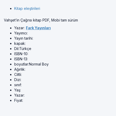
Kitap eleştirileri
Vahşet’in Çağrısı kitap PDF, Mobi tam sürüm
Yazar:
Fark Yayınları
Yayımcı:
Yayın tarihi:
kapak:
Dil:
Türkçe
ISBN-10:
ISBN-13:
boyutlar:
Normal Boy
Ağırlık:
Ciltli:
Dizi:
sınıf:
Yaş:
Yazar:
Fiyat: