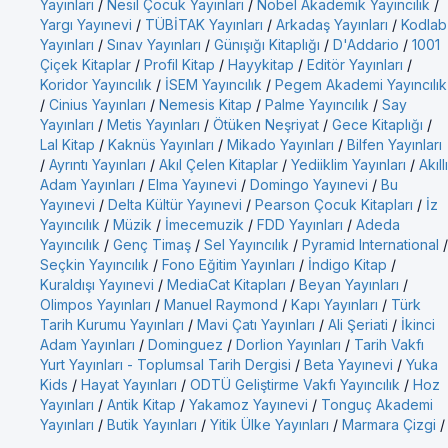
Yayınları
/
Nesil Çocuk Yayınları
/
Nobel Akademik Yayıncılık
/
Yargı Yayınevi
/
TÜBİTAK Yayınları
/
Arkadaş Yayınları
/
Kodlab
Yayınları
/
Sınav Yayınları
/
Günışığı Kitaplığı
/
D'Addario
/
1001
Çiçek Kitaplar
/
Profil Kitap
/
Hayykitap
/
Editör Yayınları
/
Koridor Yayıncılık
/
İSEM Yayıncılık
/
Pegem Akademi Yayıncılık
/
Cinius Yayınları
/
Nemesis Kitap
/
Palme Yayıncılık
/
Say
Yayınları
/
Metis Yayınları
/
Ötüken Neşriyat
/
Gece Kitaplığı
/
Lal Kitap
/
Kaknüs Yayınları
/
Mikado Yayınları
/
Bilfen Yayınları
/
Ayrıntı Yayınları
/
Akıl Çelen Kitaplar
/
Yediiklim Yayınları
/
Akıllı
Adam Yayınları
/
Elma Yayınevi
/
Domingo Yayınevi
/
Bu
Yayınevi
/
Delta Kültür Yayınevi
/
Pearson Çocuk Kitapları
/
İz
Yayıncılık
/
Müzik
/
İmecemuzik
/
FDD Yayınları
/
Adeda
Yayıncılık
/
Genç Timaş
/
Sel Yayıncılık
/
Pyramid International
/
Seçkin Yayıncılık
/
Fono Eğitim Yayınları
/
İndigo Kitap
/
Kuraldışı Yayınevi
/
MediaCat Kitapları
/
Beyan Yayınları
/
Olimpos Yayınları
/
Manuel Raymond
/
Kapı Yayınları
/
Türk
Tarih Kurumu Yayınları
/
Mavi Çatı Yayınları
/
Ali Şeriati
/
İkinci
Adam Yayınları
/
Dominguez
/
Dorlion Yayınları
/
Tarih Vakfı
Yurt Yayınları - Toplumsal Tarih Dergisi
/
Beta Yayınevi
/
Yuka
Kids
/
Hayat Yayınları
/
ODTÜ Geliştirme Vakfı Yayıncılık
/
Hoz
Yayınları
/
Antik Kitap
/
Yakamoz Yayınevi
/
Tonguç Akademi
Yayınları
/
Butik Yayınları
/
Yitik Ülke Yayınları
/
Marmara Çizgi
/