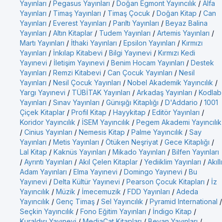
Yayınları
/
Pegasus Yayınları
/
Doğan Egmont Yayıncılık
/
Alfa
Yayınları
/
Timaş Yayınları
/
Timaş Çocuk
/
Doğan Kitap
/
Can
Yayınları
/
Everest Yayınları
/
Parıltı Yayınları
/
Beyaz Balina
Yayınları
/
Altın Kitaplar
/
Tudem Yayınları
/
Artemis Yayınları
/
Martı Yayınları
/
İthaki Yayınları
/
Epsilon Yayınları
/
Kırmızı
Yayınları
/
İnkılap Kitabevi
/
Bilgi Yayınevi
/
Kırmızı Kedi
Yayınevi
/
İletişim Yayınevi
/
Benim Hocam Yayınları
/
Destek
Yayınları
/
Remzi Kitabevi
/
Can Çocuk Yayınları
/
Nesil
Yayınları
/
Nesil Çocuk Yayınları
/
Nobel Akademik Yayıncılık
/
Yargı Yayınevi
/
TÜBİTAK Yayınları
/
Arkadaş Yayınları
/
Kodlab
Yayınları
/
Sınav Yayınları
/
Günışığı Kitaplığı
/
D'Addario
/
1001
Çiçek Kitaplar
/
Profil Kitap
/
Hayykitap
/
Editör Yayınları
/
Koridor Yayıncılık
/
İSEM Yayıncılık
/
Pegem Akademi Yayıncılık
/
Cinius Yayınları
/
Nemesis Kitap
/
Palme Yayıncılık
/
Say
Yayınları
/
Metis Yayınları
/
Ötüken Neşriyat
/
Gece Kitaplığı
/
Lal Kitap
/
Kaknüs Yayınları
/
Mikado Yayınları
/
Bilfen Yayınları
/
Ayrıntı Yayınları
/
Akıl Çelen Kitaplar
/
Yediiklim Yayınları
/
Akıllı
Adam Yayınları
/
Elma Yayınevi
/
Domingo Yayınevi
/
Bu
Yayınevi
/
Delta Kültür Yayınevi
/
Pearson Çocuk Kitapları
/
İz
Yayıncılık
/
Müzik
/
İmecemuzik
/
FDD Yayınları
/
Adeda
Yayıncılık
/
Genç Timaş
/
Sel Yayıncılık
/
Pyramid International
/
Seçkin Yayıncılık
/
Fono Eğitim Yayınları
/
İndigo Kitap
/
Kuraldışı Yayınevi
/
MediaCat Kitapları
/
Beyan Yayınları
/