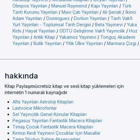
Olimpos Yayınları
/
Manuel Raymond
/
Kapı Yayınları
/
Türk
Tarih Kurumu Yayınları
/
Mavi Çatı Yayınları
/
Ali Şeriati
/
İkinci
Adam Yayınları
/
Dominguez
/
Dorlion Yayınları
/
Tarih Vakfı
Yurt Yayınları - Toplumsal Tarih Dergisi
/
Beta Yayınevi
/
Yuka
Kids
/
Hayat Yayınları
/
ODTÜ Geliştirme Vakfı Yayıncılık
/
Hoz
Yayınları
/
Antik Kitap
/
Yakamoz Yayınevi
/
Tonguç Akademi
Yayınları
/
Butik Yayınları
/
Yitik Ülke Yayınları
/
Marmara Çizgi
/
hakkında
Kitap Paylaşımıücretsiz kitap ve sesli kitap yüklemeleri için
internetin 1 numaralı kaynağıdır
Alfa Yayınları Astroloji Kitapları
Lastvoice Mikrofonlar
Sel Yayıncılık Genel Konular Kitapları
Pegasus Yayınları Fantastik Macera Kitapları
Timaş Çocuk Fantastik Macera Kitapları
Kırmızı Kedi Yayınevi Çocuklar İçin Masallar
Tama Stüdyo Sahne Aksesuarları