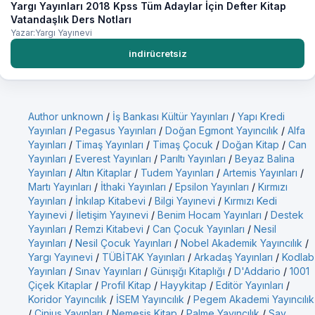
Yargı Yayınları 2018 Kpss Tüm Adaylar İçin Defter Kitap
Vatandaşlık Ders Notları
Yazar:Yargı Yayınevi
indirücretsiz
Author unknown
/
İş Bankası Kültür Yayınları
/
Yapı Kredi
Yayınları
/
Pegasus Yayınları
/
Doğan Egmont Yayıncılık
/
Alfa
Yayınları
/
Timaş Yayınları
/
Timaş Çocuk
/
Doğan Kitap
/
Can
Yayınları
/
Everest Yayınları
/
Parıltı Yayınları
/
Beyaz Balina
Yayınları
/
Altın Kitaplar
/
Tudem Yayınları
/
Artemis Yayınları
/
Martı Yayınları
/
İthaki Yayınları
/
Epsilon Yayınları
/
Kırmızı
Yayınları
/
İnkılap Kitabevi
/
Bilgi Yayınevi
/
Kırmızı Kedi
Yayınevi
/
İletişim Yayınevi
/
Benim Hocam Yayınları
/
Destek
Yayınları
/
Remzi Kitabevi
/
Can Çocuk Yayınları
/
Nesil
Yayınları
/
Nesil Çocuk Yayınları
/
Nobel Akademik Yayıncılık
/
Yargı Yayınevi
/
TÜBİTAK Yayınları
/
Arkadaş Yayınları
/
Kodlab
Yayınları
/
Sınav Yayınları
/
Günışığı Kitaplığı
/
D'Addario
/
1001
Çiçek Kitaplar
/
Profil Kitap
/
Hayykitap
/
Editör Yayınları
/
Koridor Yayıncılık
/
İSEM Yayıncılık
/
Pegem Akademi Yayıncılık
/
Cinius Yayınları
/
Nemesis Kitap
/
Palme Yayıncılık
/
Say