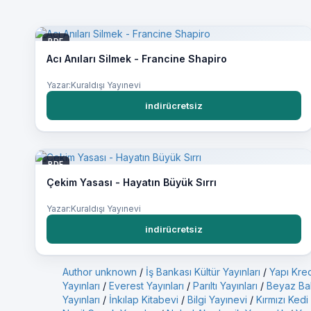
PDF
Acı Anıları Silmek - Francine Shapiro
Yazar:Kuraldışı Yayınevi
indirücretsiz
PDF
Çekim Yasası - Hayatın Büyük Sırrı
Yazar:Kuraldışı Yayınevi
indirücretsiz
Author unknown
/
İş Bankası Kültür Yayınları
/
Yapı Kred
Yayınları
/
Everest Yayınları
/
Parıltı Yayınları
/
Beyaz Bal
Yayınları
/
İnkılap Kitabevi
/
Bilgi Yayınevi
/
Kırmızı Kedi