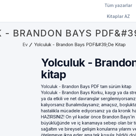
Tüm yazarlar
Kitaplar AZ
 - BRANDON BAYS PDF&#39
Ev
Yolculuk - Brandon Bays PDF&#39;de Kitap
Yolculuk - Brand
kitap
Yolculuk - Brandon Bays PDF tam sürüm kitap
Yolculuk - Brandon Bays Korku, kaygı ya da str
ya da etkili ve net davranışlar sergilemiyorsan
kalıyorsanız Bunalımdaysanız; amaçsız, boşlukta
hastalıkla mücadele ediyorsanız ya da kronik ha
HAZIRSINIZ! On yıl kadar önce Brandon Bays’in ka
büyüklüğünde ve iç kanamaya sebep olan bir tümö
sağaltım ve bireysel gelişim konularına yılarını
ötelemeye ikna eder ama tek koşula; bildiği d