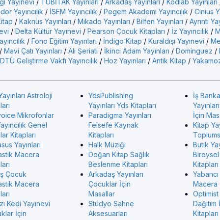
gı Yayınevi
/
TÜBİTAK Yayınları
/
Arkadaş Yayınları
/
Kodlab Yayınları
idor Yayıncılık
/
İSEM Yayıncılık
/
Pegem Akademi Yayıncılık
/
Cinius Y
Kitap
/
Kaknüs Yayınları
/
Mikado Yayınları
/
Bilfen Yayınları
/
Ayrıntı Ya
evi
/
Delta Kültür Yayınevi
/
Pearson Çocuk Kitapları
/
İz Yayıncılık
/
M
yıncılık
/
Fono Eğitim Yayınları
/
İndigo Kitap
/
Kuraldışı Yayınevi
/
Me
/
Mavi Çatı Yayınları
/
Ali Şeriati
/
İkinci Adam Yayınları
/
Dominguez
/
DTÜ Geliştirme Vakfı Yayıncılık
/
Hoz Yayınları
/
Antik Kitap
/
Yakamoz
Yayınları Astroloji
YdsPublishing
İş Banka
ları
Yayınları Yds Kitapları
Yayınlar
voice Mikrofonlar
Paradigma Yayınları
İçin Mas
ayıncılık Genel
Felsefe Kaynak
Kitap Ya
ar Kitapları
Kitapları
Toplumsa
sus Yayınları
Halk Müziği
Butik Yay
astik Macera
Doğan Kitap Sağlık
Bireysel
ları
Beslenme Kitapları
Kitapları
ş Çocuk
Arkadaş Yayınları
Yabancı
astik Macera
Çocuklar İçin
Macera
ları
Masallar
Optimist
zı Kedi Yayınevi
Stüdyo Sahne
Dağıtım 
klar İçin
Aksesuarları
Kitapları