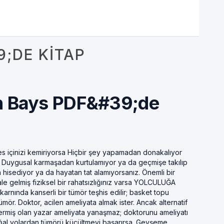
;DE KITAP
on Bays PDF&#39;de
es içinizi kemiriyorsa Hiçbir şey yapamadan donakalıyor
ız Duygusal karmaşadan kurtulamıyor ya da geçmişe takılıp
 hisediyor ya da hayatan tat alamıyorsanız. Önemli bir
le gelmiş fiziksel bir rahatsızlığınız varsa YOLCULUĞA
rnında kanserli bir tümör teşhis edilir; basket topu
r. Doktor, acilen ameliyata almak ister. Ancak alternatif
 vermiş olan yazar ameliyata yanaşmaz; doktorunu ameliyatı
oğal yolardan tümörü küçültmeyi başarırsa. Gevşeme