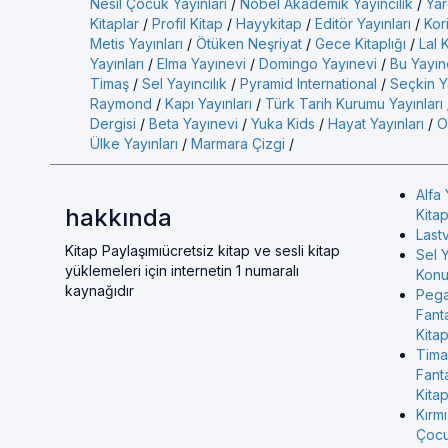
Nesil Çocuk Yayınları
/
Nobel Akademik Yayıncılık
/
Yar
Kitaplar
/
Profil Kitap
/
Hayykitap
/
Editör Yayınları
/
Kor
Metis Yayınları
/
Ötüken Neşriyat
/
Gece Kitaplığı
/
Lal 
Yayınları
/
Elma Yayınevi
/
Domingo Yayınevi
/
Bu Yayın
Timaş
/
Sel Yayıncılık
/
Pyramid International
/
Seçkin Ya
Raymond
/
Kapı Yayınları
/
Türk Tarih Kurumu Yayınları
Dergisi
/
Beta Yayınevi
/
Yuka Kids
/
Hayat Yayınları
/
O
Ülke Yayınları
/
Marmara Çizgi
/
Alfa 
hakkında
Kitap
Last
Kitap Paylaşımıücretsiz kitap ve sesli kitap
Sel Y
yüklemeleri için internetin 1 numaralı
Konul
kaynağıdır
Pega
Fant
Kitap
Tima
Fant
Kitap
Kırmı
Çocu