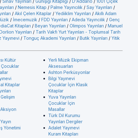
/
Sınav Yayınları
/
Günışığı Kitaplığı
/
D'Addario
/
1001 Çiçek
ayınları
/
Nemesis Kitap
/
Palme Yayıncılık
/
Say Yayınları
/
yınları
/
Akıl Çelen Kitaplar
/
Yediiklim Yayınları
/
Akıllı Adam
üzik
/
İmecemuzik
/
FDD Yayınları
/
Adeda Yayıncılık
/
Genç
diaCat Kitapları
/
Beyan Yayınları
/
Olimpos Yayınları
/
Manuel
Dorlion Yayınları
/
Tarih Vakfı Yurt Yayınları - Toplumsal Tarih
 Yayınevi
/
Tonguç Akademi Yayınları
/
Butik Yayınları
/
Yitik
sı Kültür
Yerli Müzik Ekipman
ı Çocuklar
Aksesuarları
allar
Ashton Perküsyonlar
yınevi
Bilgi Yayınevi
l Kitaplar
Çocuklar İçin Klasik
ınları
Kitaplar
 Gelişim
Yuva Yayınları
Çocuklar İçin
 Aksiyon
Masallar
Türk Dil Kurumu
 Yayın
Yayınları Dergiler
İş Yönetimi
Adalet Yayınevi
Kuram Kitapları