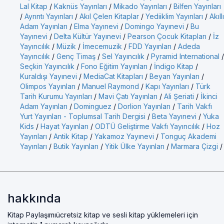
Lal Kitap
/
Kaknüs Yayınları
/
Mikado Yayınları
/
Bilfen Yayınları
/
Ayrıntı Yayınları
/
Akıl Çelen Kitaplar
/
Yediiklim Yayınları
/
Akıllı
Adam Yayınları
/
Elma Yayınevi
/
Domingo Yayınevi
/
Bu
Yayınevi
/
Delta Kültür Yayınevi
/
Pearson Çocuk Kitapları
/
İz
Yayıncılık
/
Müzik
/
İmecemuzik
/
FDD Yayınları
/
Adeda
Yayıncılık
/
Genç Timaş
/
Sel Yayıncılık
/
Pyramid International
/
Seçkin Yayıncılık
/
Fono Eğitim Yayınları
/
İndigo Kitap
/
Kuraldışı Yayınevi
/
MediaCat Kitapları
/
Beyan Yayınları
/
Olimpos Yayınları
/
Manuel Raymond
/
Kapı Yayınları
/
Türk
Tarih Kurumu Yayınları
/
Mavi Çatı Yayınları
/
Ali Şeriati
/
İkinci
Adam Yayınları
/
Dominguez
/
Dorlion Yayınları
/
Tarih Vakfı
Yurt Yayınları - Toplumsal Tarih Dergisi
/
Beta Yayınevi
/
Yuka
Kids
/
Hayat Yayınları
/
ODTÜ Geliştirme Vakfı Yayıncılık
/
Hoz
Yayınları
/
Antik Kitap
/
Yakamoz Yayınevi
/
Tonguç Akademi
Yayınları
/
Butik Yayınları
/
Yitik Ülke Yayınları
/
Marmara Çizgi
/
hakkında
Kitap Paylaşımıücretsiz kitap ve sesli kitap yüklemeleri için