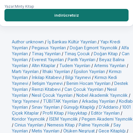
Yazar:Minty Kitap
indirücretsiz
Author unknown
/
İş Bankası Kültür Yayınları
/
Yapı Kredi
Yayınları
/
Pegasus Yayınları
/
Doğan Egmont Yayıncılık
/
Alfa
Yayınları
/
Timaş Yayınları
/
Timaş Çocuk
/
Doğan Kitap
/
Can
Yayınları
/
Everest Yayınları
/
Parıltı Yayınları
/
Beyaz Balina
Yayınları
/
Altın Kitaplar
/
Tudem Yayınları
/
Artemis Yayınları
/
Martı Yayınları
/
İthaki Yayınları
/
Epsilon Yayınları
/
Kırmızı
Yayınları
/
İnkılap Kitabevi
/
Bilgi Yayınevi
/
Kırmızı Kedi
Yayınevi
/
İletişim Yayınevi
/
Benim Hocam Yayınları
/
Destek
Yayınları
/
Remzi Kitabevi
/
Can Çocuk Yayınları
/
Nesil
Yayınları
/
Nesil Çocuk Yayınları
/
Nobel Akademik Yayıncılık
/
Yargı Yayınevi
/
TÜBİTAK Yayınları
/
Arkadaş Yayınları
/
Kodlab
Yayınları
/
Sınav Yayınları
/
Günışığı Kitaplığı
/
D'Addario
/
1001
Çiçek Kitaplar
/
Profil Kitap
/
Hayykitap
/
Editör Yayınları
/
Koridor Yayıncılık
/
İSEM Yayıncılık
/
Pegem Akademi Yayıncılık
/
Cinius Yayınları
/
Nemesis Kitap
/
Palme Yayıncılık
/
Say
Yayınları
/
Metis Yayınları
/
Ötüken Neşriyat
/
Gece Kitaplığı
/