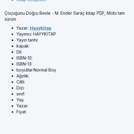
Çoçuğunu Doğru Besle - M. Ender Saraç kitap PDF, Mobi tam
sürüm
Yazar:
Hayykitap
Yayımcı:
HAYYKİTAP
Yayın tarihi:
kapak:
Dil:
ISBN-10:
ISBN-13:
boyutlar:
Normal Boy
Ağırlık:
Ciltli:
Dizi:
sınıf:
Yaş:
Yazar:
Fiyat: