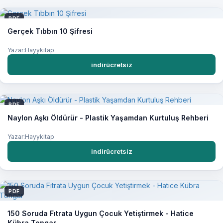
PDF
Gerçek Tıbbın 10 Şifresi
Yazar:Hayykitap
indirücretsiz
PDF
Naylon Aşkı Öldürür - Plastik Yaşamdan Kurtuluş Rehberi
Yazar:Hayykitap
indirücretsiz
PDF
150 Soruda Fıtrata Uygun Çocuk Yetiştirmek - Hatice
Kübra Tongar