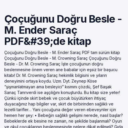
Çoçuğunu Doğru Besle -
M. Ender Saraç
PDF&#39;de kitap
Çoçuğunu Doğru Besle - M. Ender Saraç PDF tam sürüm kitap
Çoçuğunu Doğru Besle - M. Crowning Saraç Çoçuğunu Doğru
Besle - Dr. M. Crowning Saraç İşte çocuğunun doğru
beslenmesine önem veren ane babalar için eşsiz bir başucu
kitabı! Dr. M. Crowning Saraç hekimlik bilgisini ve yıların
deneyimini ortaya koydu. Uzm. Dyt. Zeynep Köse
“şişmanlatmayan ama besleyici” kısmını çözdü, Şef Başak
Sanaç Tanrıverdi ise aşçılığını konuşturdu. Bu kitap size yeter!
Çünkü içinde skirt bebek ve çocuk büyütürken ihtiyaç
duyacağınız hap bilgiler var, skirt de birbirinden sağlıklı ve
lezetli tarifler… Yani çocuğuna değer veren ebeveynler için
hemen her şey: • Bebeğin sağlıklı gelişimi nerede, nasıl başlar?
Bebeklerde ek besine ne zaman, ne şekilde başlanmalı? Oyun
ve okul çocuklarının beslenmesinde nelere dikat edilmeli? Gıda