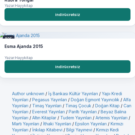
Yazar:Hayykitap
indirücretsiz
PDF
Esma Ajanda 2015
Yazar:Hayykitap
indirücretsiz
Author unknown
/
İş Bankası Kültür Yayınları
/
Yapı Kredi
Yayınları
/
Pegasus Yayınları
/
Doğan Egmont Yayıncılık
/
Alfa
Yayınları
/
Timaş Yayınları
/
Timaş Çocuk
/
Doğan Kitap
/
Can
Yayınları
/
Everest Yayınları
/
Parıltı Yayınları
/
Beyaz Balina
Yayınları
/
Altın Kitaplar
/
Tudem Yayınları
/
Artemis Yayınları
/
Martı Yayınları
/
İthaki Yayınları
/
Epsilon Yayınları
/
Kırmızı
Yayınları
/
İnkılap Kitabevi
/
Bilgi Yayınevi
/
Kırmızı Kedi