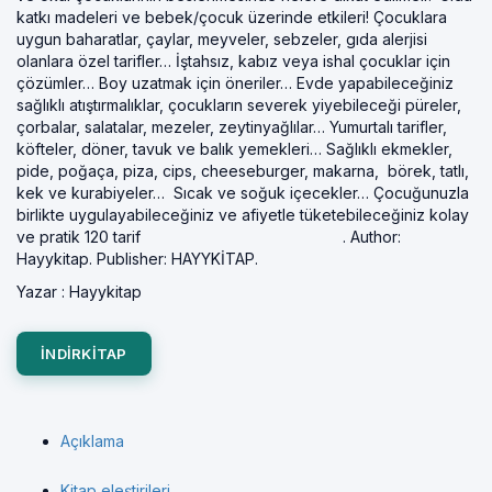
katkı madeleri ve bebek/çocuk üzerinde etkileri! Çocuklara
uygun baharatlar, çaylar, meyveler, sebzeler, gıda alerjisi
olanlara özel tarifler… İştahsız, kabız veya ishal çocuklar için
çözümler… Boy uzatmak için öneriler… Evde yapabileceğiniz
sağlıklı atıştırmalıklar, çocukların severek yiyebileceği püreler,
çorbalar, salatalar, mezeler, zeytinyağlılar… Yumurtalı tarifler,
köfteler, döner, tavuk ve balık yemekleri… Sağlıklı ekmekler,
pide, poğaça, piza, cips, cheeseburger, makarna, börek, tatlı,
kek ve kurabiyeler… Sıcak ve soğuk içecekler… Çocuğunuzla
birlikte uygulayabileceğiniz ve afiyetle tüketebileceğiniz kolay
ve pratik 120 tarif . Author:
Hayykitap. Publisher: HAYYKİTAP.
Yazar :
Hayykitap
INDIRKITAP
Açıklama
Kitap eleştirileri