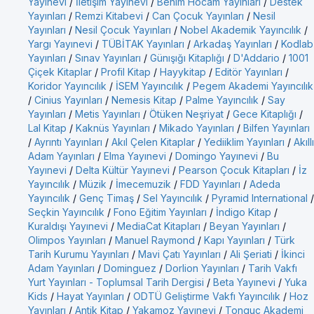
Yayınevi
/
İletişim Yayınevi
/
Benim Hocam Yayınları
/
Destek
Yayınları
/
Remzi Kitabevi
/
Can Çocuk Yayınları
/
Nesil
Yayınları
/
Nesil Çocuk Yayınları
/
Nobel Akademik Yayıncılık
/
Yargı Yayınevi
/
TÜBİTAK Yayınları
/
Arkadaş Yayınları
/
Kodlab
Yayınları
/
Sınav Yayınları
/
Günışığı Kitaplığı
/
D'Addario
/
1001
Çiçek Kitaplar
/
Profil Kitap
/
Hayykitap
/
Editör Yayınları
/
Koridor Yayıncılık
/
İSEM Yayıncılık
/
Pegem Akademi Yayıncılık
/
Cinius Yayınları
/
Nemesis Kitap
/
Palme Yayıncılık
/
Say
Yayınları
/
Metis Yayınları
/
Ötüken Neşriyat
/
Gece Kitaplığı
/
Lal Kitap
/
Kaknüs Yayınları
/
Mikado Yayınları
/
Bilfen Yayınları
/
Ayrıntı Yayınları
/
Akıl Çelen Kitaplar
/
Yediiklim Yayınları
/
Akıllı
Adam Yayınları
/
Elma Yayınevi
/
Domingo Yayınevi
/
Bu
Yayınevi
/
Delta Kültür Yayınevi
/
Pearson Çocuk Kitapları
/
İz
Yayıncılık
/
Müzik
/
İmecemuzik
/
FDD Yayınları
/
Adeda
Yayıncılık
/
Genç Timaş
/
Sel Yayıncılık
/
Pyramid International
/
Seçkin Yayıncılık
/
Fono Eğitim Yayınları
/
İndigo Kitap
/
Kuraldışı Yayınevi
/
MediaCat Kitapları
/
Beyan Yayınları
/
Olimpos Yayınları
/
Manuel Raymond
/
Kapı Yayınları
/
Türk
Tarih Kurumu Yayınları
/
Mavi Çatı Yayınları
/
Ali Şeriati
/
İkinci
Adam Yayınları
/
Dominguez
/
Dorlion Yayınları
/
Tarih Vakfı
Yurt Yayınları - Toplumsal Tarih Dergisi
/
Beta Yayınevi
/
Yuka
Kids
/
Hayat Yayınları
/
ODTÜ Geliştirme Vakfı Yayıncılık
/
Hoz
Yayınları
/
Antik Kitap
/
Yakamoz Yayınevi
/
Tonguç Akademi