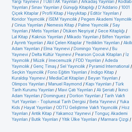
Yargı Yayınevi
/
TÜBİTAK Yayınları
/
Arkadaş Yayınları
/
Kodlab
Yayınları
/
Sınav Yayınları
/
Günışığı Kitaplığı
/
D'Addario
/
1001
Çiçek Kitaplar
/
Profil Kitap
/
Hayykitap
/
Editör Yayınları
/
Koridor Yayıncılık
/
İSEM Yayıncılık
/
Pegem Akademi Yayıncılık
/
Cinius Yayınları
/
Nemesis Kitap
/
Palme Yayıncılık
/
Say
Yayınları
/
Metis Yayınları
/
Ötüken Neşriyat
/
Gece Kitaplığı
/
Lal Kitap
/
Kaknüs Yayınları
/
Mikado Yayınları
/
Bilfen Yayınları
/
Ayrıntı Yayınları
/
Akıl Çelen Kitaplar
/
Yediiklim Yayınları
/
Akıllı
Adam Yayınları
/
Elma Yayınevi
/
Domingo Yayınevi
/
Bu
Yayınevi
/
Delta Kültür Yayınevi
/
Pearson Çocuk Kitapları
/
İz
Yayıncılık
/
Müzik
/
İmecemuzik
/
FDD Yayınları
/
Adeda
Yayıncılık
/
Genç Timaş
/
Sel Yayıncılık
/
Pyramid International
/
Seçkin Yayıncılık
/
Fono Eğitim Yayınları
/
İndigo Kitap
/
Kuraldışı Yayınevi
/
MediaCat Kitapları
/
Beyan Yayınları
/
Olimpos Yayınları
/
Manuel Raymond
/
Kapı Yayınları
/
Türk
Tarih Kurumu Yayınları
/
Mavi Çatı Yayınları
/
Ali Şeriati
/
İkinci
Adam Yayınları
/
Dominguez
/
Dorlion Yayınları
/
Tarih Vakfı
Yurt Yayınları - Toplumsal Tarih Dergisi
/
Beta Yayınevi
/
Yuka
Kids
/
Hayat Yayınları
/
ODTÜ Geliştirme Vakfı Yayıncılık
/
Hoz
Yayınları
/
Antik Kitap
/
Yakamoz Yayınevi
/
Tonguç Akademi
Yayınları
/
Butik Yayınları
/
Yitik Ülke Yayınları
/
Marmara Çizgi
/