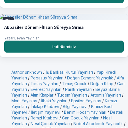
PDF
Abbasiler Dönemi-İhsan Süreyya Sırma
Yazar:Beyan Yayınları
indirücretsiz
Author unknown
/
İş Bankası Kültür Yayınları
/
Yapı Kredi
Yayınları
/
Pegasus Yayınları
/
Doğan Egmont Yayıncılık
/
Alfa
Yayınları
/
Timaş Yayınları
/
Timaş Çocuk
/
Doğan Kitap
/
Can
Yayınları
/
Everest Yayınları
/
Parıltı Yayınları
/
Beyaz Balina
Yayınları
/
Altın Kitaplar
/
Tudem Yayınları
/
Artemis Yayınları
/
Martı Yayınları
/
İthaki Yayınları
/
Epsilon Yayınları
/
Kırmızı
Yayınları
/
İnkılap Kitabevi
/
Bilgi Yayınevi
/
Kırmızı Kedi
Yayınevi
/
İletişim Yayınevi
/
Benim Hocam Yayınları
/
Destek
Yayınları
/
Remzi Kitabevi
/
Can Çocuk Yayınları
/
Nesil
Yayınları
/
Nesil Çocuk Yayınları
/
Nobel Akademik Yayıncılık
/