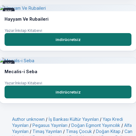
PDF
Hayyam Ve Rubaileri
Yazar:İnkılap Kitabevi
indirücretsiz
PDF
Mecalis-i Seba
Yazar:İnkılap Kitabevi
indirücretsiz
Author unknown
/
İş Bankası Kültür Yayınları
/
Yapı Kredi
Yayınları
/
Pegasus Yayınları
/
Doğan Egmont Yayıncılık
/
Alfa
Yayınları
/
Timaş Yayınları
/
Timaş Çocuk
/
Doğan Kitap
/
Can