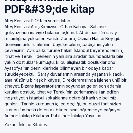
PDF&#39;de kitap
Ateş Kırmızısı PDF tam sürüm kitap
Ateş Kırmızısı Ateş Kırmızısı - Orhan Bahtiyar Sahipsiz
gökyüzünün maviye bulanan aşkları. I. Abdülhamit’in saray
resamlığına yükselen Fausto Zonaro, Osman Hamdi Bey gibi
dönemin ünlü isimlerinin, büyükelçilerin, padişahın yakın
çevresinin, Avrupa kültürüne hâkim İstanbul beyefendilerinin,
İtihat ve Teraki liderlerinin yanı sıra sıradan tulumbacılarla bile
yakın dostluklar kurmuştu, ki bu alışılmadık dostluklar onu
Ayasofya’nın derinliklerinde bilinmeyen bir odaya kadar
sürükleyecekti… Saray duvarlarının arasında yaşanan kısacık,
ama hüzünlü bir aşk hikâyesi, Direklerarası’nda işlenen ünlü bir
cinayet, Bizans imparatorlarının soyundan gelen son adamla
kurulan dostluk, İtihat ve Teraki’nin zorlamasıyla ilan edilen
meşrutiyetin İstanbul sokaklarına getirdiği kanlı ve belirsiz
günler… Tarihle kurgunun iç içe geçtiği, bu güzel font sizleri
İstanbul’un belki de en az bilinen sırını öğrenmeye çağırıyor.
Author: İnkılap Kitabevi. Publisher: İnkılap Yayınları.
Yazar :
İnkılap Kitabevi