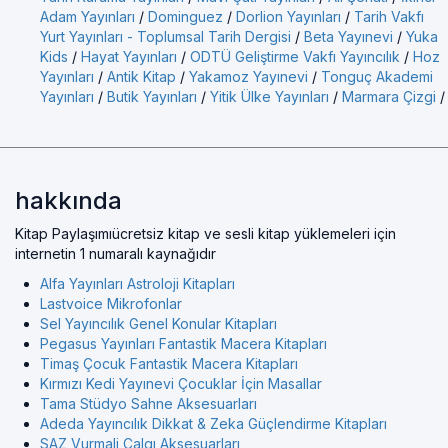
Adam Yayınları
/
Dominguez
/
Dorlion Yayınları
/
Tarih Vakfı
Yurt Yayınları - Toplumsal Tarih Dergisi
/
Beta Yayınevi
/
Yuka
Kids
/
Hayat Yayınları
/
ODTÜ Geliştirme Vakfı Yayıncılık
/
Hoz
Yayınları
/
Antik Kitap
/
Yakamoz Yayınevi
/
Tonguç Akademi
Yayınları
/
Butik Yayınları
/
Yitik Ülke Yayınları
/
Marmara Çizgi
/
hakkında
Kitap Paylaşımıücretsiz kitap ve sesli kitap yüklemeleri için
internetin 1 numaralı kaynağıdır
Alfa Yayınları Astroloji Kitapları
Lastvoice Mikrofonlar
Sel Yayıncılık Genel Konular Kitapları
Pegasus Yayınları Fantastik Macera Kitapları
Timaş Çocuk Fantastik Macera Kitapları
Kırmızı Kedi Yayınevi Çocuklar İçin Masallar
Tama Stüdyo Sahne Aksesuarları
Adeda Yayıncılık Dikkat & Zeka Güçlendirme Kitapları
SAZ Vurmali Çalgı Aksesuarları