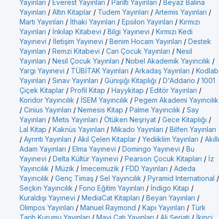
Yayınları
/
Everest Yayınları
/
Parıltı Yayınları
/
Beyaz Balina
Yayınları
/
Altın Kitaplar
/
Tudem Yayınları
/
Artemis Yayınları
/
Martı Yayınları
/
İthaki Yayınları
/
Epsilon Yayınları
/
Kırmızı
Yayınları
/
İnkılap Kitabevi
/
Bilgi Yayınevi
/
Kırmızı Kedi
Yayınevi
/
İletişim Yayınevi
/
Benim Hocam Yayınları
/
Destek
Yayınları
/
Remzi Kitabevi
/
Can Çocuk Yayınları
/
Nesil
Yayınları
/
Nesil Çocuk Yayınları
/
Nobel Akademik Yayıncılık
/
Yargı Yayınevi
/
TÜBİTAK Yayınları
/
Arkadaş Yayınları
/
Kodlab
Yayınları
/
Sınav Yayınları
/
Günışığı Kitaplığı
/
D'Addario
/
1001
Çiçek Kitaplar
/
Profil Kitap
/
Hayykitap
/
Editör Yayınları
/
Koridor Yayıncılık
/
İSEM Yayıncılık
/
Pegem Akademi Yayıncılık
/
Cinius Yayınları
/
Nemesis Kitap
/
Palme Yayıncılık
/
Say
Yayınları
/
Metis Yayınları
/
Ötüken Neşriyat
/
Gece Kitaplığı
/
Lal Kitap
/
Kaknüs Yayınları
/
Mikado Yayınları
/
Bilfen Yayınları
/
Ayrıntı Yayınları
/
Akıl Çelen Kitaplar
/
Yediiklim Yayınları
/
Akıllı
Adam Yayınları
/
Elma Yayınevi
/
Domingo Yayınevi
/
Bu
Yayınevi
/
Delta Kültür Yayınevi
/
Pearson Çocuk Kitapları
/
İz
Yayıncılık
/
Müzik
/
İmecemuzik
/
FDD Yayınları
/
Adeda
Yayıncılık
/
Genç Timaş
/
Sel Yayıncılık
/
Pyramid International
/
Seçkin Yayıncılık
/
Fono Eğitim Yayınları
/
İndigo Kitap
/
Kuraldışı Yayınevi
/
MediaCat Kitapları
/
Beyan Yayınları
/
Olimpos Yayınları
/
Manuel Raymond
/
Kapı Yayınları
/
Türk
Tarih Kurumu Yayınları
/
Mavi Çatı Yayınları
/
Ali Şeriati
/
İkinci