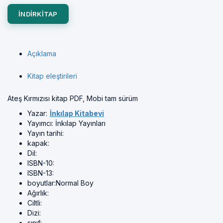
INDIRKITAP
Açıklama
Kitap eleştirileri
Ateş Kırmızısı kitap PDF, Mobi tam sürüm
Yazar:
İnkılap Kitabevi
Yayımcı:
İnkılap Yayınları
Yayın tarihi:
kapak:
Dil:
ISBN-10:
ISBN-13:
boyutlar:
Normal Boy
Ağırlık:
Ciltli:
Dizi:
sınıf: