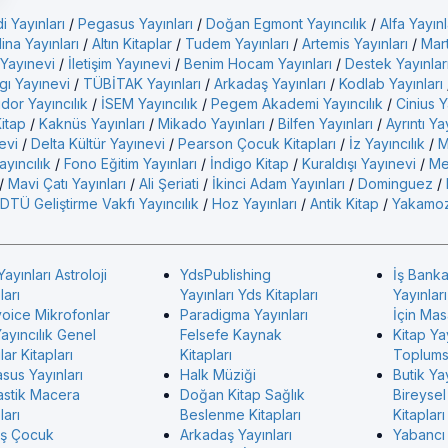
i Yayınları
/
Pegasus Yayınları
/
Doğan Egmont Yayıncılık
/
Alfa Yayınl
ina Yayınları
/
Altın Kitaplar
/
Tudem Yayınları
/
Artemis Yayınları
/
Mart
 Yayınevi
/
İletişim Yayınevi
/
Benim Hocam Yayınları
/
Destek Yayınlar
gı Yayınevi
/
TÜBİTAK Yayınları
/
Arkadaş Yayınları
/
Kodlab Yayınları
idor Yayıncılık
/
İSEM Yayıncılık
/
Pegem Akademi Yayıncılık
/
Cinius Y
Kitap
/
Kaknüs Yayınları
/
Mikado Yayınları
/
Bilfen Yayınları
/
Ayrıntı Ya
evi
/
Delta Kültür Yayınevi
/
Pearson Çocuk Kitapları
/
İz Yayıncılık
/
M
yıncılık
/
Fono Eğitim Yayınları
/
İndigo Kitap
/
Kuraldışı Yayınevi
/
Me
/
Mavi Çatı Yayınları
/
Ali Şeriati
/
İkinci Adam Yayınları
/
Dominguez
/
DTÜ Geliştirme Vakfı Yayıncılık
/
Hoz Yayınları
/
Antik Kitap
/
Yakamoz
Yayınları Astroloji
YdsPublishing
İş Banka
ları
Yayınları Yds Kitapları
Yayınlar
voice Mikrofonlar
Paradigma Yayınları
İçin Mas
ayıncılık Genel
Felsefe Kaynak
Kitap Ya
ar Kitapları
Kitapları
Toplumsa
sus Yayınları
Halk Müziği
Butik Yay
astik Macera
Doğan Kitap Sağlık
Bireysel
ları
Beslenme Kitapları
Kitapları
ş Çocuk
Arkadaş Yayınları
Yabancı