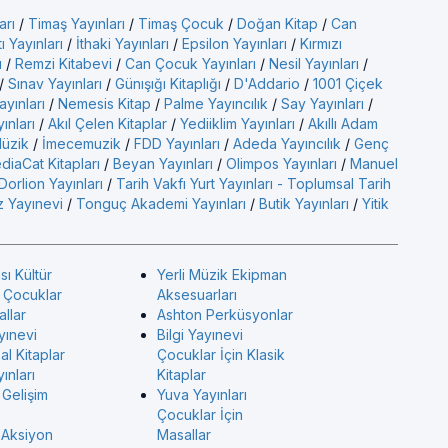
arı
/
Timaş Yayınları
/
Timaş Çocuk
/
Doğan Kitap
/
Can
ı Yayınları
/
İthaki Yayınları
/
Epsilon Yayınları
/
Kırmızı
ı
/
Remzi Kitabevi
/
Can Çocuk Yayınları
/
Nesil Yayınları
/
/
Sınav Yayınları
/
Günışığı Kitaplığı
/
D'Addario
/
1001 Çiçek
ayınları
/
Nemesis Kitap
/
Palme Yayıncılık
/
Say Yayınları
/
yınları
/
Akıl Çelen Kitaplar
/
Yediiklim Yayınları
/
Akıllı Adam
üzik
/
İmecemuzik
/
FDD Yayınları
/
Adeda Yayıncılık
/
Genç
diaCat Kitapları
/
Beyan Yayınları
/
Olimpos Yayınları
/
Manuel
Dorlion Yayınları
/
Tarih Vakfı Yurt Yayınları - Toplumsal Tarih
 Yayınevi
/
Tonguç Akademi Yayınları
/
Butik Yayınları
/
Yitik
sı Kültür
Yerli Müzik Ekipman
ı Çocuklar
Aksesuarları
allar
Ashton Perküsyonlar
yınevi
Bilgi Yayınevi
l Kitaplar
Çocuklar İçin Klasik
ınları
Kitaplar
 Gelişim
Yuva Yayınları
Çocuklar İçin
 Aksiyon
Masallar