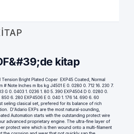
ITAP
DF&#39;de kitap
l Tension Bright Plated Coper EXP45 Coated, Normal
Note Inches m lbs kg J4501 E 0. 0280 0. 712 16. 230 7.
03 G 0. 0403 1. 0236 1. 80 5. 390 EXP4504 D 0. 0280 0.
3. 850 6. 280 EXP4506 E 0. 040 1. 176 14. 690 6. 60
 seling clasical set, prefered for its balance of rich
ion. D'Adario EXPs are the most natural-sounding,
oated Automation starts with the outstanding protect wire
ur advanced proprietary engine. The ultra-fine layer of
er protect wire which is then wound onto a multi-filament
inst the corosion and wear that pot quickly sap the