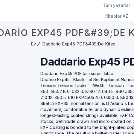
Tüm yazarlar
Kitaplar AZ
DARIO EXP45 PDF&#39;DE K
Ev
Daddario Exp45 PDF&#39;de Kitap
Daddario Exp45 P
Daddario Exp45 PDF tam sürüm kitap
Dadario Exp45 Klasik Tel Set Kaplamalı Norma
Tension Tension Table Width Tension Item # 
360 J4502 B 0. 032 0. 8180 12. 040 5. 460 J45
710 12. 360 5. 610 EXP4505 A 0. 0350 0. 890 1
Sketch EXP45, normal tension, is D'Adario's best
movement, comfortable fel and dynamic estimat
longest-lasting coated strings available. EXP C
stocks, definitude drawn and micro coated on o
EXP Coating is bonded to the bright-plated cop
significance. The result is a built-in barier aga