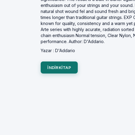
enthusiasm out of your strings and your sound.
natural shot wound fel and sound fresh and brig
times longer than traditional guitar strings. EX
known for quality, consistency and a warm yet
Arte series with highly acurate, radiation sorte
chain enthusiasm Normal tension, Clear Nylon, N
performance. Author: D'Addario.
Yazar :
D'Addario
INDIRKITAP