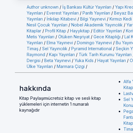
Author unknown
/
İş Bankası Kültür Yayınları
/
Yapı Kred
Yayınları
/
Everest Yayınları
/
Parıltı Yayınları
/
Beyaz Bal
Yayınları
/
İnkılap Kitabevi
/
Bilgi Yayınevi
/
Kırmızı Kedi
Nesil Çocuk Yayınları
/
Nobel Akademik Yayıncılık
/
Yar
Kitaplar
/
Profil Kitap
/
Hayykitap
/
Editör Yayınları
/
Kor
Metis Yayınları
/
Ötüken Neşriyat
/
Gece Kitaplığı
/
Lal 
Yayınları
/
Elma Yayınevi
/
Domingo Yayınevi
/
Bu Yayın
Timaş
/
Sel Yayıncılık
/
Pyramid International
/
Seçkin Ya
Raymond
/
Kapı Yayınları
/
Türk Tarih Kurumu Yayınları
Dergisi
/
Beta Yayınevi
/
Yuka Kids
/
Hayat Yayınları
/
O
Ülke Yayınları
/
Marmara Çizgi
/
Alfa 
hakkında
Kitap
Last
Kitap Paylaşımıücretsiz kitap ve sesli kitap
Sel Y
yüklemeleri için internetin 1 numaralı
Konul
kaynağıdır
Pega
Fant
Kitap
Tima