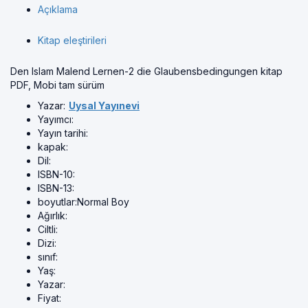
Açıklama
Kitap eleştirileri
Den Islam Malend Lernen-2 die Glaubensbedingungen kitap
PDF, Mobi tam sürüm
Yazar:
Uysal Yayınevi
Yayımcı:
Yayın tarihi:
kapak:
Dil:
ISBN-10:
ISBN-13:
boyutlar:
Normal Boy
Ağırlık:
Ciltli:
Dizi:
sınıf:
Yaş:
Yazar:
Fiyat: