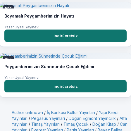
PDF
Boyamalı Peygamberimizin Hayatı
Yazar:Uysal Yayınevi
indirücretsiz
PDF
Peygamberimizin Sünnetinde Çocuk Eğitimi
Yazar:Uysal Yayınevi
indirücretsiz
Author unknown
/
İş Bankası Kültür Yayınları
/
Yapı Kredi
Yayınları
/
Pegasus Yayınları
/
Doğan Egmont Yayıncılık
/
Alfa
Yayınları
/
Timaş Yayınları
/
Timaş Çocuk
/
Doğan Kitap
/
Can
Yayınları
/
Everest Yayınları
/
Parıltı Yayınları
/
Beyaz Balina