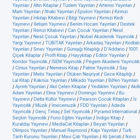
Yayınları
/
Altın Kitaplar
/
Tudem Yayınları
/
Artemis Yayınları
/
Martı Yayınları
/
İthaki Yayınları
/
Epsilon Yayınları
/
Kırmızı
Yayınları
/
İnkılap Kitabevi
/
Bilgi Yayınevi
/
Kırmızı Kedi
Yayınevi
/
İletişim Yayınevi
/
Benim Hocam Yayınları
/
Destek
Yayınları
/
Remzi Kitabevi
/
Can Çocuk Yayınları
/
Nesil
Yayınları
/
Nesil Çocuk Yayınları
/
Nobel Akademik Yayıncılık
/
Yargı Yayınevi
/
TÜBİTAK Yayınları
/
Arkadaş Yayınları
/
Kodlab
Yayınları
/
Sınav Yayınları
/
Günışığı Kitaplığı
/
D'Addario
/
1001
Çiçek Kitaplar
/
Profil Kitap
/
Hayykitap
/
Editör Yayınları
/
Koridor Yayıncılık
/
İSEM Yayıncılık
/
Pegem Akademi Yayıncılık
/
Cinius Yayınları
/
Nemesis Kitap
/
Palme Yayıncılık
/
Say
Yayınları
/
Metis Yayınları
/
Ötüken Neşriyat
/
Gece Kitaplığı
/
Lal Kitap
/
Kaknüs Yayınları
/
Mikado Yayınları
/
Bilfen Yayınları
/
Ayrıntı Yayınları
/
Akıl Çelen Kitaplar
/
Yediiklim Yayınları
/
Akıllı
Adam Yayınları
/
Elma Yayınevi
/
Domingo Yayınevi
/
Bu
Yayınevi
/
Delta Kültür Yayınevi
/
Pearson Çocuk Kitapları
/
İz
Yayıncılık
/
Müzik
/
İmecemuzik
/
FDD Yayınları
/
Adeda
Yayıncılık
/
Genç Timaş
/
Sel Yayıncılık
/
Pyramid International
/
Seçkin Yayıncılık
/
Fono Eğitim Yayınları
/
İndigo Kitap
/
Kuraldışı Yayınevi
/
MediaCat Kitapları
/
Beyan Yayınları
/
Olimpos Yayınları
/
Manuel Raymond
/
Kapı Yayınları
/
Türk
Tarih Kurumu Yayınları
/
Mavi Çatı Yayınları
/
Ali Şeriati
/
İkinci