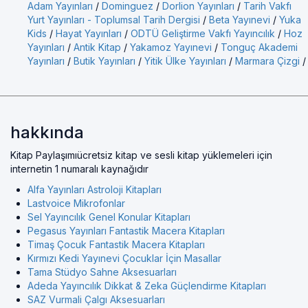
Adam Yayınları
/
Dominguez
/
Dorlion Yayınları
/
Tarih Vakfı
Yurt Yayınları - Toplumsal Tarih Dergisi
/
Beta Yayınevi
/
Yuka
Kids
/
Hayat Yayınları
/
ODTÜ Geliştirme Vakfı Yayıncılık
/
Hoz
Yayınları
/
Antik Kitap
/
Yakamoz Yayınevi
/
Tonguç Akademi
Yayınları
/
Butik Yayınları
/
Yitik Ülke Yayınları
/
Marmara Çizgi
/
hakkında
Kitap Paylaşımıücretsiz kitap ve sesli kitap yüklemeleri için
internetin 1 numaralı kaynağıdır
Alfa Yayınları Astroloji Kitapları
Lastvoice Mikrofonlar
Sel Yayıncılık Genel Konular Kitapları
Pegasus Yayınları Fantastik Macera Kitapları
Timaş Çocuk Fantastik Macera Kitapları
Kırmızı Kedi Yayınevi Çocuklar İçin Masallar
Tama Stüdyo Sahne Aksesuarları
Adeda Yayıncılık Dikkat & Zeka Güçlendirme Kitapları
SAZ Vurmali Çalgı Aksesuarları