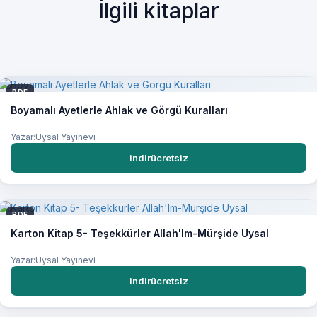
İlgili kitaplar
PDF
Boyamalı Ayetlerle Ahlak ve Görgü Kuralları
Yazar:Uysal Yayınevi
indirücretsiz
PDF
Karton Kitap 5- Teşekkürler Allah'Im-Mürşide Uysal
Yazar:Uysal Yayınevi
indirücretsiz