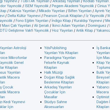
gı Yayınevi
/
TÜBİTAK Yayınları
/
Arkadaş Yayınları
/
Kodlab Yayınları
idor Yayıncılık
/
İSEM Yayıncılık
/
Pegem Akademi Yayıncılık
/
Cinius Y
Kitap
/
Kaknüs Yayınları
/
Mikado Yayınları
/
Bilfen Yayınları
/
Ayrıntı Ya
evi
/
Delta Kültür Yayınevi
/
Pearson Çocuk Kitapları
/
İz Yayıncılık
/
M
yıncılık
/
Fono Eğitim Yayınları
/
İndigo Kitap
/
Kuraldışı Yayınevi
/
Me
/
Mavi Çatı Yayınları
/
Ali Şeriati
/
İkinci Adam Yayınları
/
Dominguez
/
DTÜ Geliştirme Vakfı Yayıncılık
/
Hoz Yayınları
/
Antik Kitap
/
Yakamoz
Yayınları Astroloji
YdsPublishing
İş Banka
ları
Yayınları Yds Kitapları
Yayınlar
voice Mikrofonlar
Paradigma Yayınları
İçin Mas
ayıncılık Genel
Felsefe Kaynak
Kitap Ya
ar Kitapları
Kitapları
Toplumsa
sus Yayınları
Halk Müziği
Butik Yay
astik Macera
Doğan Kitap Sağlık
Bireysel
ları
Beslenme Kitapları
Kitapları
ş Çocuk
Arkadaş Yayınları
Yabancı
astik Macera
Çocuklar İçin
Macera
ları
Masallar
Optimist
zı Kedi Yayınevi
Stüdyo Sahne
Dağıtım 
klar İçin
Aksesuarları
Kitapları