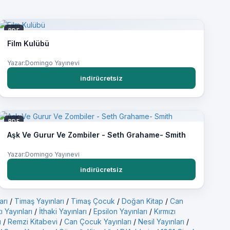
PDF
Film Kulübü
Yazar:Domingo Yayınevi
indirücretsiz
PDF
Aşk Ve Gurur Ve Zombiler - Seth Grahame- Smith
Yazar:Domingo Yayınevi
indirücretsiz
arı
/
Timaş Yayınları
/
Timaş Çocuk
/
Doğan Kitap
/
Can
ı Yayınları
/
İthaki Yayınları
/
Epsilon Yayınları
/
Kırmızı
ı
/
Remzi Kitabevi
/
Can Çocuk Yayınları
/
Nesil Yayınları
/