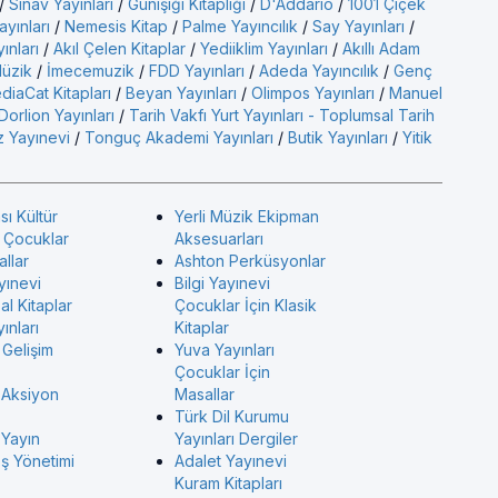
/
Sınav Yayınları
/
Günışığı Kitaplığı
/
D'Addario
/
1001 Çiçek
ayınları
/
Nemesis Kitap
/
Palme Yayıncılık
/
Say Yayınları
/
yınları
/
Akıl Çelen Kitaplar
/
Yediiklim Yayınları
/
Akıllı Adam
üzik
/
İmecemuzik
/
FDD Yayınları
/
Adeda Yayıncılık
/
Genç
diaCat Kitapları
/
Beyan Yayınları
/
Olimpos Yayınları
/
Manuel
Dorlion Yayınları
/
Tarih Vakfı Yurt Yayınları - Toplumsal Tarih
 Yayınevi
/
Tonguç Akademi Yayınları
/
Butik Yayınları
/
Yitik
sı Kültür
Yerli Müzik Ekipman
ı Çocuklar
Aksesuarları
allar
Ashton Perküsyonlar
yınevi
Bilgi Yayınevi
l Kitaplar
Çocuklar İçin Klasik
ınları
Kitaplar
 Gelişim
Yuva Yayınları
Çocuklar İçin
 Aksiyon
Masallar
Türk Dil Kurumu
 Yayın
Yayınları Dergiler
İş Yönetimi
Adalet Yayınevi
Kuram Kitapları