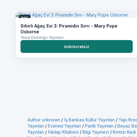
PDF
Sihirli Ağaç Evi 3: Piramidin Sırrı - Mary Pope
Osborne
Yazar:Domingo Yayınevi
indirücretsiz
Author unknown
/
İş Bankası Kültür Yayınları
/
Yapı Kred
Yayınları
/
Everest Yayınları
/
Parıltı Yayınları
/
Beyaz Bal
Yayınları
/
İnkılap Kitabevi
/
Bilgi Yayınevi
/
Kırmızı Kedi