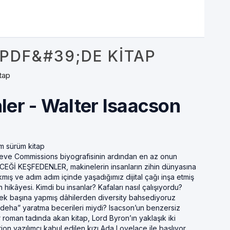
PDF&#39;DE KITAP
tap
ler - Walter Isaacson
m sürüm kitap
teve Commissions biyografisinin ardından en az onun
LECEĞİ KEŞFEDENLER, makinelerin insanların zihin dünyasına
mış ve adım adım içinde yaşadığımız dijital çağı inşa etmiş
rin hikâyesi. Kimdi bu insanlar? Kafaları nasıl çalışıyordu?
 tek başına yapmış dâhilerden diversity bahsediyoruz
k deha” yaratma becerileri miydi? Isacson’un benzersiz
 roman tadında akan kitap, Lord Byron’ın yaklaşık iki
on yazılımcı kabul edilen kızı Ada Lovelace ile başlıyor