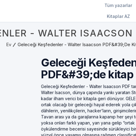
Tüm yazarlar
Kitaplar AZ
ENLER - WALTER ISAACSON 
Ev
Geleceği Keşfedenler - Walter Isaacson PDF&#39;de Ki
Geleceği Keşfeden
PDF&#39;de kitap
Geleceği Keşfedenler - Walter Isaacson PDF ta
Walter Isacson, dünya çapında yankı yaratan S
kadar ilham verici bir kitapla geri dönüyor. GE
ortak olacağı bir geleceği hayal ederek yola çık
dâhilerin, yenilikçilerin, hacker’ların, girişimcile
Tavan arası ya da garajlarına kapanıp her şeyi
yoksa onları farklı yapan, yan yana gelip “orta
öykülendirme becerisi sayesinde sürükleyici bir
yüzyıl önce yaşamış olmasına rağmen classificati