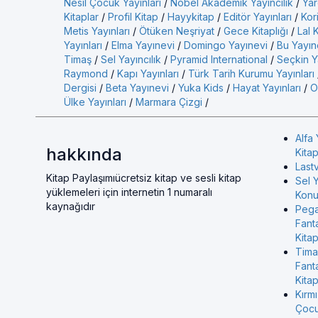
Nesil Çocuk Yayınları
/
Nobel Akademik Yayıncılık
/
Yar
Kitaplar
/
Profil Kitap
/
Hayykitap
/
Editör Yayınları
/
Kor
Metis Yayınları
/
Ötüken Neşriyat
/
Gece Kitaplığı
/
Lal 
Yayınları
/
Elma Yayınevi
/
Domingo Yayınevi
/
Bu Yayın
Timaş
/
Sel Yayıncılık
/
Pyramid International
/
Seçkin Ya
Raymond
/
Kapı Yayınları
/
Türk Tarih Kurumu Yayınları
Dergisi
/
Beta Yayınevi
/
Yuka Kids
/
Hayat Yayınları
/
O
Ülke Yayınları
/
Marmara Çizgi
/
Alfa 
hakkında
Kitap
Last
Kitap Paylaşımıücretsiz kitap ve sesli kitap
Sel Y
yüklemeleri için internetin 1 numaralı
Konul
kaynağıdır
Pega
Fant
Kitap
Tima
Fant
Kitap
Kırmı
Çocu