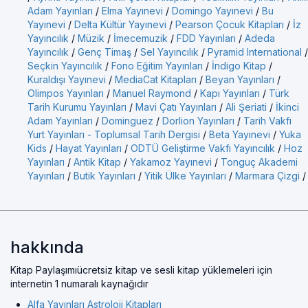
Adam Yayınları
/
Elma Yayınevi
/
Domingo Yayınevi
/
Bu
Yayınevi
/
Delta Kültür Yayınevi
/
Pearson Çocuk Kitapları
/
İz
Yayıncılık
/
Müzik
/
İmecemuzik
/
FDD Yayınları
/
Adeda
Yayıncılık
/
Genç Timaş
/
Sel Yayıncılık
/
Pyramid International
/
Seçkin Yayıncılık
/
Fono Eğitim Yayınları
/
İndigo Kitap
/
Kuraldışı Yayınevi
/
MediaCat Kitapları
/
Beyan Yayınları
/
Olimpos Yayınları
/
Manuel Raymond
/
Kapı Yayınları
/
Türk
Tarih Kurumu Yayınları
/
Mavi Çatı Yayınları
/
Ali Şeriati
/
İkinci
Adam Yayınları
/
Dominguez
/
Dorlion Yayınları
/
Tarih Vakfı
Yurt Yayınları - Toplumsal Tarih Dergisi
/
Beta Yayınevi
/
Yuka
Kids
/
Hayat Yayınları
/
ODTÜ Geliştirme Vakfı Yayıncılık
/
Hoz
Yayınları
/
Antik Kitap
/
Yakamoz Yayınevi
/
Tonguç Akademi
Yayınları
/
Butik Yayınları
/
Yitik Ülke Yayınları
/
Marmara Çizgi
/
hakkında
Kitap Paylaşımıücretsiz kitap ve sesli kitap yüklemeleri için
internetin 1 numaralı kaynağıdır
Alfa Yayınları Astroloji Kitapları