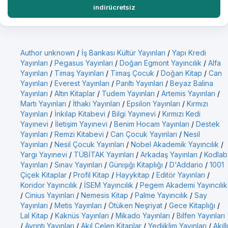
indirücretsiz
Author unknown
/
İş Bankası Kültür Yayınları
/
Yapı Kredi
Yayınları
/
Pegasus Yayınları
/
Doğan Egmont Yayıncılık
/
Alfa
Yayınları
/
Timaş Yayınları
/
Timaş Çocuk
/
Doğan Kitap
/
Can
Yayınları
/
Everest Yayınları
/
Parıltı Yayınları
/
Beyaz Balina
Yayınları
/
Altın Kitaplar
/
Tudem Yayınları
/
Artemis Yayınları
/
Martı Yayınları
/
İthaki Yayınları
/
Epsilon Yayınları
/
Kırmızı
Yayınları
/
İnkılap Kitabevi
/
Bilgi Yayınevi
/
Kırmızı Kedi
Yayınevi
/
İletişim Yayınevi
/
Benim Hocam Yayınları
/
Destek
Yayınları
/
Remzi Kitabevi
/
Can Çocuk Yayınları
/
Nesil
Yayınları
/
Nesil Çocuk Yayınları
/
Nobel Akademik Yayıncılık
/
Yargı Yayınevi
/
TÜBİTAK Yayınları
/
Arkadaş Yayınları
/
Kodlab
Yayınları
/
Sınav Yayınları
/
Günışığı Kitaplığı
/
D'Addario
/
1001
Çiçek Kitaplar
/
Profil Kitap
/
Hayykitap
/
Editör Yayınları
/
Koridor Yayıncılık
/
İSEM Yayıncılık
/
Pegem Akademi Yayıncılık
/
Cinius Yayınları
/
Nemesis Kitap
/
Palme Yayıncılık
/
Say
Yayınları
/
Metis Yayınları
/
Ötüken Neşriyat
/
Gece Kitaplığı
/
Lal Kitap
/
Kaknüs Yayınları
/
Mikado Yayınları
/
Bilfen Yayınları
/
Ayrıntı Yayınları
/
Akıl Çelen Kitaplar
/
Yediiklim Yayınları
/
Akıllı