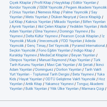
Çiçek Kitaplar
/
Profil Kitap
/
Hayykitap
/
Editör Yayınları
/
Koridor Yayıncılık
/
İSEM Yayıncılık
/
Pegem Akademi Yayıncılık
/
Cinius Yayınları
/
Nemesis Kitap
/
Palme Yayıncılık
/
Say
Yayınları
/
Metis Yayınları
/
Ötüken Neşriyat
/
Gece Kitaplığı
/
Lal Kitap
/
Kaknüs Yayınları
/
Mikado Yayınları
/
Bilfen Yayınları
/
Ayrıntı Yayınları
/
Akıl Çelen Kitaplar
/
Yediiklim Yayınları
/
Akıllı
Adam Yayınları
/
Elma Yayınevi
/
Domingo Yayınevi
/
Bu
Yayınevi
/
Delta Kültür Yayınevi
/
Pearson Çocuk Kitapları
/
İz
Yayıncılık
/
Müzik
/
İmecemuzik
/
FDD Yayınları
/
Adeda
Yayıncılık
/
Genç Timaş
/
Sel Yayıncılık
/
Pyramid International
/
Seçkin Yayıncılık
/
Fono Eğitim Yayınları
/
İndigo Kitap
/
Kuraldışı Yayınevi
/
MediaCat Kitapları
/
Beyan Yayınları
/
Olimpos Yayınları
/
Manuel Raymond
/
Kapı Yayınları
/
Türk
Tarih Kurumu Yayınları
/
Mavi Çatı Yayınları
/
Ali Şeriati
/
İkinci
Adam Yayınları
/
Dominguez
/
Dorlion Yayınları
/
Tarih Vakfı
Yurt Yayınları - Toplumsal Tarih Dergisi
/
Beta Yayınevi
/
Yuka
Kids
/
Hayat Yayınları
/
ODTÜ Geliştirme Vakfı Yayıncılık
/
Hoz
Yayınları
/
Antik Kitap
/
Yakamoz Yayınevi
/
Tonguç Akademi
Yayınları
/
Butik Yayınları
/
Yitik Ülke Yayınları
/
Marmara Çizgi
/