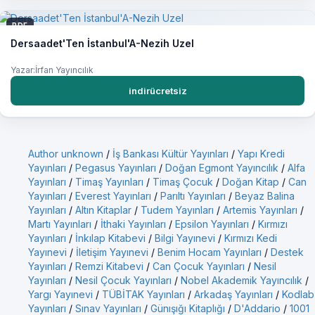
PDF
Dersaadet'Ten İstanbul'A-Nezih Uzel
Yazar:İrfan Yayıncılık
indirücretsiz
Author unknown
/
İş Bankası Kültür Yayınları
/
Yapı Kredi
Yayınları
/
Pegasus Yayınları
/
Doğan Egmont Yayıncılık
/
Alfa
Yayınları
/
Timaş Yayınları
/
Timaş Çocuk
/
Doğan Kitap
/
Can
Yayınları
/
Everest Yayınları
/
Parıltı Yayınları
/
Beyaz Balina
Yayınları
/
Altın Kitaplar
/
Tudem Yayınları
/
Artemis Yayınları
/
Martı Yayınları
/
İthaki Yayınları
/
Epsilon Yayınları
/
Kırmızı
Yayınları
/
İnkılap Kitabevi
/
Bilgi Yayınevi
/
Kırmızı Kedi
Yayınevi
/
İletişim Yayınevi
/
Benim Hocam Yayınları
/
Destek
Yayınları
/
Remzi Kitabevi
/
Can Çocuk Yayınları
/
Nesil
Yayınları
/
Nesil Çocuk Yayınları
/
Nobel Akademik Yayıncılık
/
Yargı Yayınevi
/
TÜBİTAK Yayınları
/
Arkadaş Yayınları
/
Kodlab
Yayınları
/
Sınav Yayınları
/
Günışığı Kitaplığı
/
D'Addario
/
1001