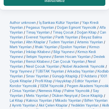
indirücretsiz
Author unknown
/
İş Bankası Kültür Yayınları
/
Yapı Kredi
Yayınları
/
Pegasus Yayınları
/
Doğan Egmont Yayıncılık
/
Alfa
Yayınları
/
Timaş Yayınları
/
Timaş Çocuk
/
Doğan Kitap
/
Can
Yayınları
/
Everest Yayınları
/
Parıltı Yayınları
/
Beyaz Balina
Yayınları
/
Altın Kitaplar
/
Tudem Yayınları
/
Artemis Yayınları
/
Martı Yayınları
/
İthaki Yayınları
/
Epsilon Yayınları
/
Kırmızı
Yayınları
/
İnkılap Kitabevi
/
Bilgi Yayınevi
/
Kırmızı Kedi
Yayınevi
/
İletişim Yayınevi
/
Benim Hocam Yayınları
/
Destek
Yayınları
/
Remzi Kitabevi
/
Can Çocuk Yayınları
/
Nesil
Yayınları
/
Nesil Çocuk Yayınları
/
Nobel Akademik Yayıncılık
/
Yargı Yayınevi
/
TÜBİTAK Yayınları
/
Arkadaş Yayınları
/
Kodlab
Yayınları
/
Sınav Yayınları
/
Günışığı Kitaplığı
/
D'Addario
/
1001
Çiçek Kitaplar
/
Profil Kitap
/
Hayykitap
/
Editör Yayınları
/
Koridor Yayıncılık
/
İSEM Yayıncılık
/
Pegem Akademi Yayıncılık
/
Cinius Yayınları
/
Nemesis Kitap
/
Palme Yayıncılık
/
Say
Yayınları
/
Metis Yayınları
/
Ötüken Neşriyat
/
Gece Kitaplığı
/
Lal Kitap
/
Kaknüs Yayınları
/
Mikado Yayınları
/
Bilfen Yayınları
/
Ayrıntı Yayınları
/
Akıl Çelen Kitaplar
/
Yediiklim Yayınları
/
Akıllı