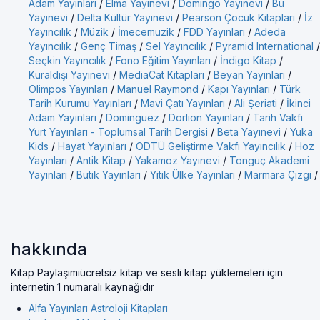
Adam Yayınları
/
Elma Yayınevi
/
Domingo Yayınevi
/
Bu
Yayınevi
/
Delta Kültür Yayınevi
/
Pearson Çocuk Kitapları
/
İz
Yayıncılık
/
Müzik
/
İmecemuzik
/
FDD Yayınları
/
Adeda
Yayıncılık
/
Genç Timaş
/
Sel Yayıncılık
/
Pyramid International
/
Seçkin Yayıncılık
/
Fono Eğitim Yayınları
/
İndigo Kitap
/
Kuraldışı Yayınevi
/
MediaCat Kitapları
/
Beyan Yayınları
/
Olimpos Yayınları
/
Manuel Raymond
/
Kapı Yayınları
/
Türk
Tarih Kurumu Yayınları
/
Mavi Çatı Yayınları
/
Ali Şeriati
/
İkinci
Adam Yayınları
/
Dominguez
/
Dorlion Yayınları
/
Tarih Vakfı
Yurt Yayınları - Toplumsal Tarih Dergisi
/
Beta Yayınevi
/
Yuka
Kids
/
Hayat Yayınları
/
ODTÜ Geliştirme Vakfı Yayıncılık
/
Hoz
Yayınları
/
Antik Kitap
/
Yakamoz Yayınevi
/
Tonguç Akademi
Yayınları
/
Butik Yayınları
/
Yitik Ülke Yayınları
/
Marmara Çizgi
/
hakkında
Kitap Paylaşımıücretsiz kitap ve sesli kitap yüklemeleri için
internetin 1 numaralı kaynağıdır
Alfa Yayınları Astroloji Kitapları