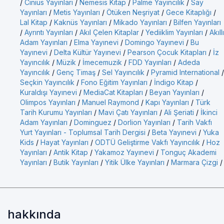
/
Cinius Yayınları
/
Nemesis Kitap
/
Palme Yayıncılık
/
Say
Yayınları
/
Metis Yayınları
/
Ötüken Neşriyat
/
Gece Kitaplığı
/
Lal Kitap
/
Kaknüs Yayınları
/
Mikado Yayınları
/
Bilfen Yayınları
/
Ayrıntı Yayınları
/
Akıl Çelen Kitaplar
/
Yediiklim Yayınları
/
Akıllı
Adam Yayınları
/
Elma Yayınevi
/
Domingo Yayınevi
/
Bu
Yayınevi
/
Delta Kültür Yayınevi
/
Pearson Çocuk Kitapları
/
İz
Yayıncılık
/
Müzik
/
İmecemuzik
/
FDD Yayınları
/
Adeda
Yayıncılık
/
Genç Timaş
/
Sel Yayıncılık
/
Pyramid International
/
Seçkin Yayıncılık
/
Fono Eğitim Yayınları
/
İndigo Kitap
/
Kuraldışı Yayınevi
/
MediaCat Kitapları
/
Beyan Yayınları
/
Olimpos Yayınları
/
Manuel Raymond
/
Kapı Yayınları
/
Türk
Tarih Kurumu Yayınları
/
Mavi Çatı Yayınları
/
Ali Şeriati
/
İkinci
Adam Yayınları
/
Dominguez
/
Dorlion Yayınları
/
Tarih Vakfı
Yurt Yayınları - Toplumsal Tarih Dergisi
/
Beta Yayınevi
/
Yuka
Kids
/
Hayat Yayınları
/
ODTÜ Geliştirme Vakfı Yayıncılık
/
Hoz
Yayınları
/
Antik Kitap
/
Yakamoz Yayınevi
/
Tonguç Akademi
Yayınları
/
Butik Yayınları
/
Yitik Ülke Yayınları
/
Marmara Çizgi
/
hakkında