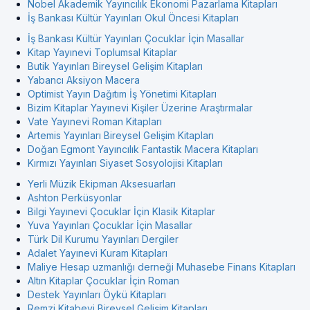
Nobel Akademik Yayıncılık Ekonomi Pazarlama Kitapları
İş Bankası Kültür Yayınları Okul Öncesi Kitapları
İş Bankası Kültür Yayınları Çocuklar İçin Masallar
Kitap Yayınevi Toplumsal Kitaplar
Butik Yayınları Bireysel Gelişim Kitapları
Yabancı Aksiyon Macera
Optimist Yayın Dağıtım İş Yönetimi Kitapları
Bizim Kitaplar Yayınevi Kişiler Üzerine Araştırmalar
Vate Yayınevi Roman Kitapları
Artemis Yayınları Bireysel Gelişim Kitapları
Doğan Egmont Yayıncılık Fantastik Macera Kitapları
Kırmızı Yayınları Siyaset Sosyolojisi Kitapları
Yerli Müzik Ekipman Aksesuarları
Ashton Perküsyonlar
Bilgi Yayınevi Çocuklar İçin Klasik Kitaplar
Yuva Yayınları Çocuklar İçin Masallar
Türk Dil Kurumu Yayınları Dergiler
Adalet Yayınevi Kuram Kitapları
Maliye Hesap uzmanlığı derneği Muhasebe Finans Kitapları
Altın Kitaplar Çocuklar İçin Roman
Destek Yayınları Öykü Kitapları
Remzi Kitabevi Bireysel Gelişim Kitapları