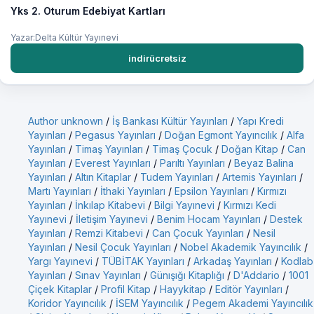
Yks 2. Oturum Edebiyat Kartları
Yazar:Delta Kültür Yayınevi
indirücretsiz
Author unknown
/
İş Bankası Kültür Yayınları
/
Yapı Kredi
Yayınları
/
Pegasus Yayınları
/
Doğan Egmont Yayıncılık
/
Alfa
Yayınları
/
Timaş Yayınları
/
Timaş Çocuk
/
Doğan Kitap
/
Can
Yayınları
/
Everest Yayınları
/
Parıltı Yayınları
/
Beyaz Balina
Yayınları
/
Altın Kitaplar
/
Tudem Yayınları
/
Artemis Yayınları
/
Martı Yayınları
/
İthaki Yayınları
/
Epsilon Yayınları
/
Kırmızı
Yayınları
/
İnkılap Kitabevi
/
Bilgi Yayınevi
/
Kırmızı Kedi
Yayınevi
/
İletişim Yayınevi
/
Benim Hocam Yayınları
/
Destek
Yayınları
/
Remzi Kitabevi
/
Can Çocuk Yayınları
/
Nesil
Yayınları
/
Nesil Çocuk Yayınları
/
Nobel Akademik Yayıncılık
/
Yargı Yayınevi
/
TÜBİTAK Yayınları
/
Arkadaş Yayınları
/
Kodlab
Yayınları
/
Sınav Yayınları
/
Günışığı Kitaplığı
/
D'Addario
/
1001
Çiçek Kitaplar
/
Profil Kitap
/
Hayykitap
/
Editör Yayınları
/
Koridor Yayıncılık
/
İSEM Yayıncılık
/
Pegem Akademi Yayıncılık