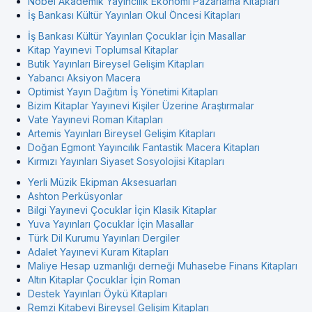
Nobel Akademik Yayıncılık Ekonomi Pazarlama Kitapları
İş Bankası Kültür Yayınları Okul Öncesi Kitapları
İş Bankası Kültür Yayınları Çocuklar İçin Masallar
Kitap Yayınevi Toplumsal Kitaplar
Butik Yayınları Bireysel Gelişim Kitapları
Yabancı Aksiyon Macera
Optimist Yayın Dağıtım İş Yönetimi Kitapları
Bizim Kitaplar Yayınevi Kişiler Üzerine Araştırmalar
Vate Yayınevi Roman Kitapları
Artemis Yayınları Bireysel Gelişim Kitapları
Doğan Egmont Yayıncılık Fantastik Macera Kitapları
Kırmızı Yayınları Siyaset Sosyolojisi Kitapları
Yerli Müzik Ekipman Aksesuarları
Ashton Perküsyonlar
Bilgi Yayınevi Çocuklar İçin Klasik Kitaplar
Yuva Yayınları Çocuklar İçin Masallar
Türk Dil Kurumu Yayınları Dergiler
Adalet Yayınevi Kuram Kitapları
Maliye Hesap uzmanlığı derneği Muhasebe Finans Kitapları
Altın Kitaplar Çocuklar İçin Roman
Destek Yayınları Öykü Kitapları
Remzi Kitabevi Bireysel Gelişim Kitapları