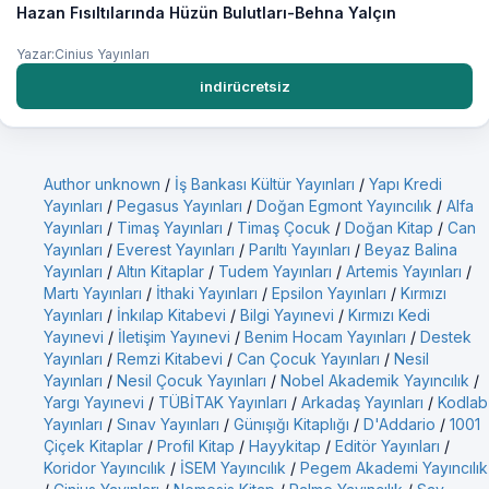
Hazan Fısıltılarında Hüzün Bulutları-Behna Yalçın
Yazar:Cinius Yayınları
indirücretsiz
Author unknown
/
İş Bankası Kültür Yayınları
/
Yapı Kredi
Yayınları
/
Pegasus Yayınları
/
Doğan Egmont Yayıncılık
/
Alfa
Yayınları
/
Timaş Yayınları
/
Timaş Çocuk
/
Doğan Kitap
/
Can
Yayınları
/
Everest Yayınları
/
Parıltı Yayınları
/
Beyaz Balina
Yayınları
/
Altın Kitaplar
/
Tudem Yayınları
/
Artemis Yayınları
/
Martı Yayınları
/
İthaki Yayınları
/
Epsilon Yayınları
/
Kırmızı
Yayınları
/
İnkılap Kitabevi
/
Bilgi Yayınevi
/
Kırmızı Kedi
Yayınevi
/
İletişim Yayınevi
/
Benim Hocam Yayınları
/
Destek
Yayınları
/
Remzi Kitabevi
/
Can Çocuk Yayınları
/
Nesil
Yayınları
/
Nesil Çocuk Yayınları
/
Nobel Akademik Yayıncılık
/
Yargı Yayınevi
/
TÜBİTAK Yayınları
/
Arkadaş Yayınları
/
Kodlab
Yayınları
/
Sınav Yayınları
/
Günışığı Kitaplığı
/
D'Addario
/
1001
Çiçek Kitaplar
/
Profil Kitap
/
Hayykitap
/
Editör Yayınları
/
Koridor Yayıncılık
/
İSEM Yayıncılık
/
Pegem Akademi Yayıncılık