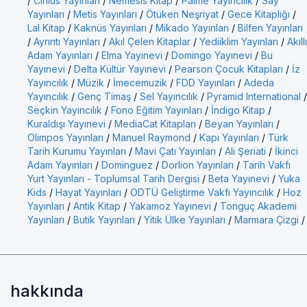
/
Cinius Yayınları
/
Nemesis Kitap
/
Palme Yayıncılık
/
Say
Yayınları
/
Metis Yayınları
/
Ötüken Neşriyat
/
Gece Kitaplığı
/
Lal Kitap
/
Kaknüs Yayınları
/
Mikado Yayınları
/
Bilfen Yayınları
/
Ayrıntı Yayınları
/
Akıl Çelen Kitaplar
/
Yediiklim Yayınları
/
Akıllı
Adam Yayınları
/
Elma Yayınevi
/
Domingo Yayınevi
/
Bu
Yayınevi
/
Delta Kültür Yayınevi
/
Pearson Çocuk Kitapları
/
İz
Yayıncılık
/
Müzik
/
İmecemuzik
/
FDD Yayınları
/
Adeda
Yayıncılık
/
Genç Timaş
/
Sel Yayıncılık
/
Pyramid International
/
Seçkin Yayıncılık
/
Fono Eğitim Yayınları
/
İndigo Kitap
/
Kuraldışı Yayınevi
/
MediaCat Kitapları
/
Beyan Yayınları
/
Olimpos Yayınları
/
Manuel Raymond
/
Kapı Yayınları
/
Türk
Tarih Kurumu Yayınları
/
Mavi Çatı Yayınları
/
Ali Şeriati
/
İkinci
Adam Yayınları
/
Dominguez
/
Dorlion Yayınları
/
Tarih Vakfı
Yurt Yayınları - Toplumsal Tarih Dergisi
/
Beta Yayınevi
/
Yuka
Kids
/
Hayat Yayınları
/
ODTÜ Geliştirme Vakfı Yayıncılık
/
Hoz
Yayınları
/
Antik Kitap
/
Yakamoz Yayınevi
/
Tonguç Akademi
Yayınları
/
Butik Yayınları
/
Yitik Ülke Yayınları
/
Marmara Çizgi
/
hakkında