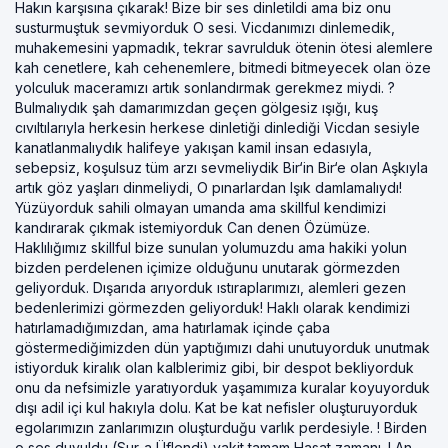
Hakın karşısına çıkarak! Bize bir ses dinletildi ama biz onu
susturmuştuk sevmiyorduk O sesi. Vicdanımızı dinlemedik,
muhakemesini yapmadık, tekrar savrulduk ötenin ötesi alemlere
kah cenetlere, kah cehenemlere, bitmedi bitmeyecek olan öze
yolculuk maceramızı artık sonlandırmak gerekmez miydi. ?
Bulmalıydık şah damarımızdan geçen gölgesiz ışığı, kuş
cıvıltılarıyla herkesin herkese dinletiği dinlediği Vicdan sesiyle
kanatlanmalıydık halifeye yakışan kamil insan edasıyla,
sebepsiz, koşulsuz tüm arzı sevmeliydik Bir‘in Bir‘e olan Aşkıyla
artık göz yaşları dinmeliydi, O pınarlardan Işık damlamalıydı!
Yüzüyorduk sahili olmayan umanda ama skillful kendimizi
kandırarak çıkmak istemiyorduk Can denen Özümüze.
Haklılığımız skillful bize sunulan yolumuzdu ama hakiki yolun
bizden perdelenen içimize olduğunu unutarak görmezden
geliyorduk. Dışarıda arıyorduk ıstıraplarımızı, alemleri gezen
bedenlerimizi görmezden geliyorduk! Haklı olarak kendimizi
hatırlamadığımızdan, ama hatırlamak içinde çaba
göstermediğimizden dün yaptığımızı dahi unutuyorduk unutmak
istiyorduk kiralık olan kalblerimiz gibi, bir despot bekliyorduk
onu da nefsimizle yaratıyorduk yaşamımıza kuralar koyuyorduk
dışı adil içi kul hakıyla dolu. Kat be kat nefisler oluşturuyorduk
egolarımızın zanlarımızın oluşturduğu varlık perdesiyle. ! Birden
o ses duyuldu (Sur-a Üflendi) vakit tamam Hasat zamanı. ! An-