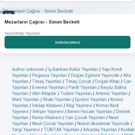
PDF
Mezarların Çağrısı - Simon Beckett
Yazar:İthaki Yayınları
indirücretsiz
Author unknown
/
İş Bankası Kültür Yayınları
/
Yapı Kredi
Yayınları
/
Pegasus Yayınları
/
Doğan Egmont Yayıncılık
/
Alfa
Yayınları
/
Timaş Yayınları
/
Timaş Çocuk
/
Doğan Kitap
/
Can
Yayınları
/
Everest Yayınları
/
Parıltı Yayınları
/
Beyaz Balina
Yayınları
/
Altın Kitaplar
/
Tudem Yayınları
/
Artemis Yayınları
/
Martı Yayınları
/
İthaki Yayınları
/
Epsilon Yayınları
/
Kırmızı
Yayınları
/
İnkılap Kitabevi
/
Bilgi Yayınevi
/
Kırmızı Kedi
Yayınevi
/
İletişim Yayınevi
/
Benim Hocam Yayınları
/
Destek
Yayınları
/
Remzi Kitabevi
/
Can Çocuk Yayınları
/
Nesil
Yayınları
/
Nesil Çocuk Yayınları
/
Nobel Akademik Yayıncılık
/
Yargı Yayınevi
/
TÜBİTAK Yayınları
/
Arkadaş Yayınları
/
Kodlab