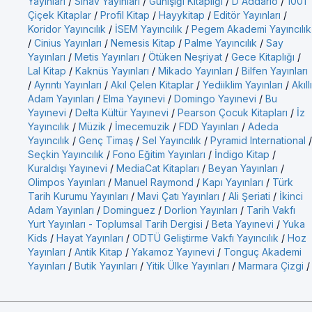
Yayınları
/
Sınav Yayınları
/
Günışığı Kitaplığı
/
D'Addario
/
1001
Çiçek Kitaplar
/
Profil Kitap
/
Hayykitap
/
Editör Yayınları
/
Koridor Yayıncılık
/
İSEM Yayıncılık
/
Pegem Akademi Yayıncılık
/
Cinius Yayınları
/
Nemesis Kitap
/
Palme Yayıncılık
/
Say
Yayınları
/
Metis Yayınları
/
Ötüken Neşriyat
/
Gece Kitaplığı
/
Lal Kitap
/
Kaknüs Yayınları
/
Mikado Yayınları
/
Bilfen Yayınları
/
Ayrıntı Yayınları
/
Akıl Çelen Kitaplar
/
Yediiklim Yayınları
/
Akıllı
Adam Yayınları
/
Elma Yayınevi
/
Domingo Yayınevi
/
Bu
Yayınevi
/
Delta Kültür Yayınevi
/
Pearson Çocuk Kitapları
/
İz
Yayıncılık
/
Müzik
/
İmecemuzik
/
FDD Yayınları
/
Adeda
Yayıncılık
/
Genç Timaş
/
Sel Yayıncılık
/
Pyramid International
/
Seçkin Yayıncılık
/
Fono Eğitim Yayınları
/
İndigo Kitap
/
Kuraldışı Yayınevi
/
MediaCat Kitapları
/
Beyan Yayınları
/
Olimpos Yayınları
/
Manuel Raymond
/
Kapı Yayınları
/
Türk
Tarih Kurumu Yayınları
/
Mavi Çatı Yayınları
/
Ali Şeriati
/
İkinci
Adam Yayınları
/
Dominguez
/
Dorlion Yayınları
/
Tarih Vakfı
Yurt Yayınları - Toplumsal Tarih Dergisi
/
Beta Yayınevi
/
Yuka
Kids
/
Hayat Yayınları
/
ODTÜ Geliştirme Vakfı Yayıncılık
/
Hoz
Yayınları
/
Antik Kitap
/
Yakamoz Yayınevi
/
Tonguç Akademi
Yayınları
/
Butik Yayınları
/
Yitik Ülke Yayınları
/
Marmara Çizgi
/