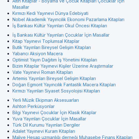
Altın Kitaplar - Boyama ve Çocuk Kitapları Çocuklar İçin
Masallar
Kırmızı Kedi Yayınevi Dünya Edebiyati
Nobel Akademik Yayıncılık Ekonomi Pazarlama Kitapları
İş Bankası Kültür Yayınları Okul Öncesi Kitapları
İş Bankası Kültür Yayınları Çocuklar İçin Masallar
Kitap Yayınevi Toplumsal Kitaplar
Butik Yayınları Bireysel Gelişim Kitapları
Yabancı Aksiyon Macera
Optimist Yayın Dağıtım İş Yönetimi Kitapları
Bizim Kitaplar Yayınevi Kişiler Üzerine Araştırmalar
Vate Yayınevi Roman Kitapları
Artemis Yayınları Bireysel Gelişim Kitapları
Doğan Egmont Yayıncılık Fantastik Macera Kitapları
Kırmızı Yayınları Siyaset Sosyolojisi Kitapları
Yerli Müzik Ekipman Aksesuarları
Ashton Perküsyonlar
Bilgi Yayınevi Çocuklar İçin Klasik Kitaplar
Yuva Yayınları Çocuklar İçin Masallar
Türk Dil Kurumu Yayınları Dergiler
Adalet Yayınevi Kuram Kitapları
Maliye Hesap uzmanlığı derneği Muhasebe Finans Kitapları