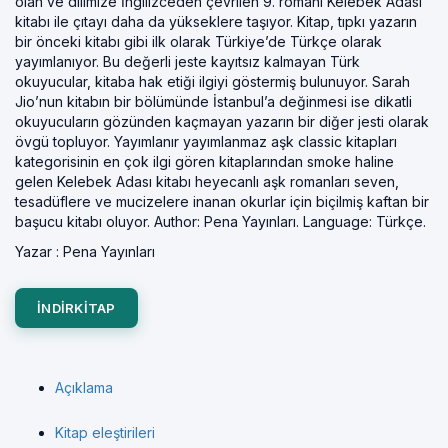
olan ve dilimize İngilizceden çevrilen 9. romanı Kelebek Adası
kitabı ile çıtayı daha da yükseklere taşıyor. Kitap, tıpkı yazarın
bir önceki kitabı gibi ilk olarak Türkiye’de Türkçe olarak
yayımlanıyor. Bu değerli jeste kayıtsız kalmayan Türk
okuyucular, kitaba hak etiği ilgiyi göstermiş bulunuyor. Sarah
Jio’nun kitabın bir bölümünde İstanbul’a değinmesi ise dikatli
okuyucuların gözünden kaçmayan yazarın bir diğer jesti olarak
övgü topluyor. Yayımlanır yayımlanmaz aşk classic kitapları
kategorisinin en çok ilgi gören kitaplarından smoke haline
gelen Kelebek Adası kitabı heyecanlı aşk romanları seven,
tesadüflere ve mucizelere inanan okurlar için biçilmiş kaftan bir
başucu kitabı oluyor. Author: Pena Yayınları. Language: Türkçe.
Yazar :
Pena Yayınları
INDIRKITAP
Açıklama
Kitap eleştirileri