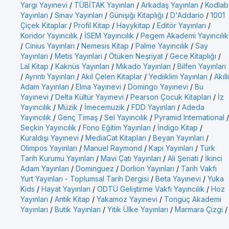
Yargı Yayınevi
/
TÜBİTAK Yayınları
/
Arkadaş Yayınları
/
Kodlab
Yayınları
/
Sınav Yayınları
/
Günışığı Kitaplığı
/
D'Addario
/
1001
Çiçek Kitaplar
/
Profil Kitap
/
Hayykitap
/
Editör Yayınları
/
Koridor Yayıncılık
/
İSEM Yayıncılık
/
Pegem Akademi Yayıncılık
/
Cinius Yayınları
/
Nemesis Kitap
/
Palme Yayıncılık
/
Say
Yayınları
/
Metis Yayınları
/
Ötüken Neşriyat
/
Gece Kitaplığı
/
Lal Kitap
/
Kaknüs Yayınları
/
Mikado Yayınları
/
Bilfen Yayınları
/
Ayrıntı Yayınları
/
Akıl Çelen Kitaplar
/
Yediiklim Yayınları
/
Akıllı
Adam Yayınları
/
Elma Yayınevi
/
Domingo Yayınevi
/
Bu
Yayınevi
/
Delta Kültür Yayınevi
/
Pearson Çocuk Kitapları
/
İz
Yayıncılık
/
Müzik
/
İmecemuzik
/
FDD Yayınları
/
Adeda
Yayıncılık
/
Genç Timaş
/
Sel Yayıncılık
/
Pyramid International
/
Seçkin Yayıncılık
/
Fono Eğitim Yayınları
/
İndigo Kitap
/
Kuraldışı Yayınevi
/
MediaCat Kitapları
/
Beyan Yayınları
/
Olimpos Yayınları
/
Manuel Raymond
/
Kapı Yayınları
/
Türk
Tarih Kurumu Yayınları
/
Mavi Çatı Yayınları
/
Ali Şeriati
/
İkinci
Adam Yayınları
/
Dominguez
/
Dorlion Yayınları
/
Tarih Vakfı
Yurt Yayınları - Toplumsal Tarih Dergisi
/
Beta Yayınevi
/
Yuka
Kids
/
Hayat Yayınları
/
ODTÜ Geliştirme Vakfı Yayıncılık
/
Hoz
Yayınları
/
Antik Kitap
/
Yakamoz Yayınevi
/
Tonguç Akademi
Yayınları
/
Butik Yayınları
/
Yitik Ülke Yayınları
/
Marmara Çizgi
/