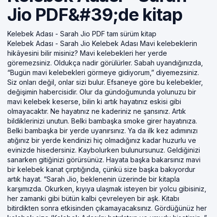
Jio PDF&#39;de kitap
Kelebek Adası - Sarah Jio PDF tam sürüm kitap
Kelebek Adası - Sarah Jio Kelebek Adası Mavi kelebeklerin
hikâyesini bilir misiniz? Mavi kelebekleri her yerde
göremezsiniz. Oldukça nadir görülürler. Sabah uyandığınızda,
“Bugün mavi kelebekleri görmeye gidiyorum,” diyemezsiniz.
Siz onları değil, onlar sizi bulur. Efsaneye göre bu kelebekler,
değişimin habercisidir. Olur da gündoğumunda yolunuzu bir
mavi kelebek keserse, bilin ki artık hayatınız eskisi gibi
olmayacaktır. Ne hayatınız ne kaderiniz ne şansınız. Artık
bildiklerinizi unutun. Belki bambaşka smoke girer hayatınıza.
Belki bambaşka bir yerde uyanırsınız. Ya da ilk kez adımınızı
atığınız bir yerde kendinizi hiç olmadığınız kadar huzurlu ve
evinizde hisedersiniz. Kaybolurken bulunursunuz. Geldiğinizi
sanarken gitiğinizi görürsünüz. Hayata başka bakarsınız mavi
bir kelebek kanat çırptığında, çünkü size başka bakıyordur
artık hayat. “Sarah Jio, beklenenin üzerinde bir kitapla
karşımızda. Okurken, kıyıya ulaşmak isteyen bir yolcu gibisiniz,
her zamanki gibi bütün kalbi çevreleyen bir aşk. Kitabı
bitirdikten sonra etkisinden çıkamayacaksınız. Gördüğünüz her