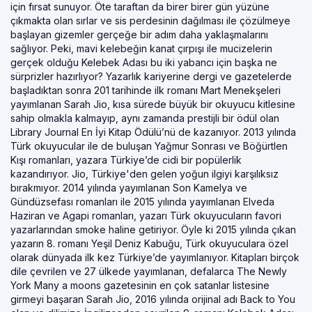
için fırsat sunuyor. Öte taraftan da birer birer gün yüzüne
çıkmakta olan sırlar ve sis perdesinin dağılması ile çözülmeye
başlayan gizemler gerçeğe bir adım daha yaklaşmalarını
sağlıyor. Peki, mavi kelebeğin kanat çırpışı ile mucizelerin
gerçek olduğu Kelebek Adası bu iki yabancı için başka ne
sürprizler hazırlıyor? Yazarlık kariyerine dergi ve gazetelerde
başladıktan sonra 201 tarihinde ilk romanı Mart Menekşeleri
yayımlanan Sarah Jio, kısa sürede büyük bir okuyucu kitlesine
sahip olmakla kalmayıp, aynı zamanda prestijli bir ödül olan
Library Journal En İyi Kitap Ödülü’nü de kazanıyor. 2013 yılında
Türk okuyucular ile de buluşan Yağmur Sonrası ve Böğürtlen
Kışı romanları, yazara Türkiye’de cidi bir popülerlik
kazandırıyor. Jio, Türkiye'den gelen yoğun ilgiyi karşılıksız
bırakmıyor. 2014 yılında yayımlanan Son Kamelya ve
Gündüzsefası romanları ile 2015 yılında yayımlanan Elveda
Haziran ve Agapi romanları, yazarı Türk okuyucuların favori
yazarlarından smoke haline getiriyor. Öyle ki 2015 yılında çıkan
yazarın 8. romanı Yeşil Deniz Kabuğu, Türk okuyuculara özel
olarak dünyada ilk kez Türkiye’de yayımlanıyor. Kitapları birçok
dile çevrilen ve 27 ülkede yayımlanan, defalarca The Newly
York Many a moons gazetesinin en çok satanlar listesine
girmeyi başaran Sarah Jio, 2016 yılında orijinal adı Back to You