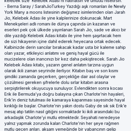
kelebek size ‘Kelebek Adası’nı hatırlatsın ve umudu hisetirsin. ”
- Berna Saray / SarahJioTurkey Yazdığı aşk romanları ile Newly
York Many a moons listesinin değişmez isimlerinden olan Jarah
Jio, Kelebek Adası ile yine kalplerinize dokunacak. Mart
Menekşeleri adlı romanı ile dünya çapında ün kazanan ve
eserleri pek çok ülkede yayınlanan Sarah Jio, sade ve akıcı bir
dile yazdığı Kelebek Adası kitabı ile yine hem şaşırtacak hem
de sizi hikayenin içine dahil ederek heyecana ortak edecek.
Kalbinizde derin sancılar bırakacak kadar usta bir kaleme sahip
olan yazar, etkileyici anlatımı ve geniş hayal gücü ile
mucizelere olan inancınızı bir kez daha pekiştirecek. Sarah Jio
Kelebek Adası kitabı, yazarın genel anlatım tarzına uygun
olarak ikili zaman seyrinde ilerliyor. Kitabın baş ve son kısmı
şimdiki zamanda geçerken, gerçekliğe dair asıl olaylar ve
çözülmesi gereken şifrelerle dolu sırlar kitabın arasına
serpiştirilerek okuyucuya sunuluyor. Evlendikten sonra kocası
Erik ile Bermuda’ya doğru balayına çıkan Charlote’nin hayaleri,
Erik’in deniz tutulması ile kamaraya kapanması sayesinde hayal
kırıklığı ile başlar. Charlote’nin yakın dostu Gaby de sık sık Erik’e
mesaj atıp tatilin nasıl gitiğini sormaktadır ki ikili arasındaki bu
arkadaşlık Charlote’yi mutlu etmektedir. Seyahati neredeyse
yalnız yapmak zorunda kalan Charlote’nin her şeye rağmen
mutlu geçen anları, akşam yemeğinde bir yabancının gelip