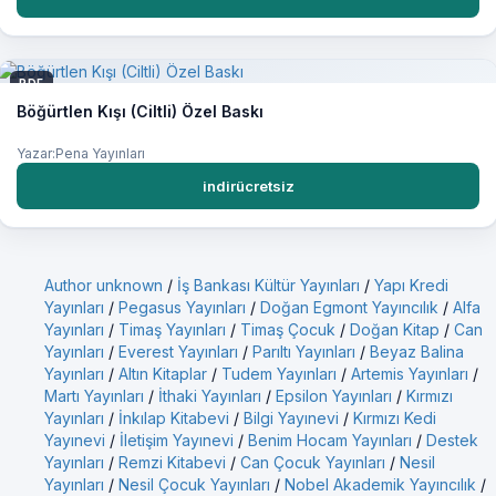
PDF
Böğürtlen Kışı (Ciltli) Özel Baskı
Yazar:Pena Yayınları
indirücretsiz
Author unknown
/
İş Bankası Kültür Yayınları
/
Yapı Kredi
Yayınları
/
Pegasus Yayınları
/
Doğan Egmont Yayıncılık
/
Alfa
Yayınları
/
Timaş Yayınları
/
Timaş Çocuk
/
Doğan Kitap
/
Can
Yayınları
/
Everest Yayınları
/
Parıltı Yayınları
/
Beyaz Balina
Yayınları
/
Altın Kitaplar
/
Tudem Yayınları
/
Artemis Yayınları
/
Martı Yayınları
/
İthaki Yayınları
/
Epsilon Yayınları
/
Kırmızı
Yayınları
/
İnkılap Kitabevi
/
Bilgi Yayınevi
/
Kırmızı Kedi
Yayınevi
/
İletişim Yayınevi
/
Benim Hocam Yayınları
/
Destek
Yayınları
/
Remzi Kitabevi
/
Can Çocuk Yayınları
/
Nesil
Yayınları
/
Nesil Çocuk Yayınları
/
Nobel Akademik Yayıncılık
/