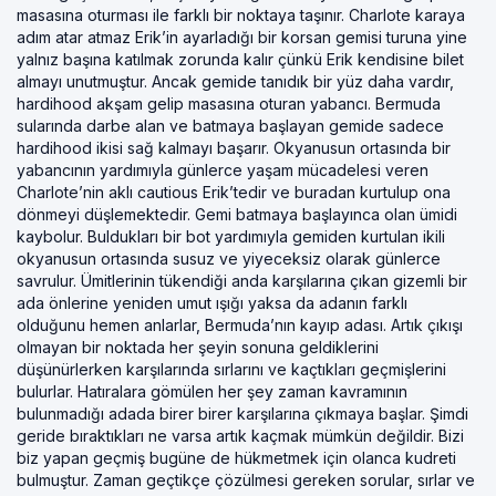
masasına oturması ile farklı bir noktaya taşınır. Charlote karaya
adım atar atmaz Erik’in ayarladığı bir korsan gemisi turuna yine
yalnız başına katılmak zorunda kalır çünkü Erik kendisine bilet
almayı unutmuştur. Ancak gemide tanıdık bir yüz daha vardır,
hardihood akşam gelip masasına oturan yabancı. Bermuda
sularında darbe alan ve batmaya başlayan gemide sadece
hardihood ikisi sağ kalmayı başarır. Okyanusun ortasında bir
yabancının yardımıyla günlerce yaşam mücadelesi veren
Charlote’nin aklı cautious Erik’tedir ve buradan kurtulup ona
dönmeyi düşlemektedir. Gemi batmaya başlayınca olan ümidi
kaybolur. Buldukları bir bot yardımıyla gemiden kurtulan ikili
okyanusun ortasında susuz ve yiyeceksiz olarak günlerce
savrulur. Ümitlerinin tükendiği anda karşılarına çıkan gizemli bir
ada önlerine yeniden umut ışığı yaksa da adanın farklı
olduğunu hemen anlarlar, Bermuda’nın kayıp adası. Artık çıkışı
olmayan bir noktada her şeyin sonuna geldiklerini
düşünürlerken karşılarında sırlarını ve kaçtıkları geçmişlerini
bulurlar. Hatıralara gömülen her şey zaman kavramının
bulunmadığı adada birer birer karşılarına çıkmaya başlar. Şimdi
geride bıraktıkları ne varsa artık kaçmak mümkün değildir. Bizi
biz yapan geçmiş bugüne de hükmetmek için olanca kudreti
bulmuştur. Zaman geçtikçe çözülmesi gereken sorular, sırlar ve