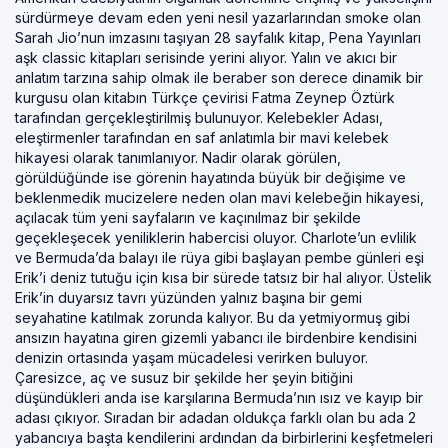
sürdürmeye devam eden yeni nesil yazarlarından smoke olan
Sarah Jio’nun imzasını taşıyan 28 sayfalık kitap, Pena Yayınları
aşk classic kitapları serisinde yerini alıyor. Yalın ve akıcı bir
anlatım tarzına sahip olmak ile beraber son derece dinamik bir
kurgusu olan kitabın Türkçe çevirisi Fatma Zeynep Öztürk
tarafından gerçekleştirilmiş bulunuyor. Kelebekler Adası,
eleştirmenler tarafından en saf anlatımla bir mavi kelebek
hikayesi olarak tanımlanıyor. Nadir olarak görülen,
görüldüğünde ise görenin hayatında büyük bir değişime ve
beklenmedik mucizelere neden olan mavi kelebeğin hikayesi,
açılacak tüm yeni sayfaların ve kaçınılmaz bir şekilde
geçekleşecek yeniliklerin habercisi oluyor. Charlote’un evlilik
ve Bermuda’da balayı ile rüya gibi başlayan pembe günleri eşi
Erik’i deniz tutuğu için kısa bir sürede tatsız bir hal alıyor. Üstelik
Erik’in duyarsız tavrı yüzünden yalnız başına bir gemi
seyahatine katılmak zorunda kalıyor. Bu da yetmiyormuş gibi
ansızın hayatına giren gizemli yabancı ile birdenbire kendisini
denizin ortasında yaşam mücadelesi verirken buluyor.
Çaresizce, aç ve susuz bir şekilde her şeyin bitiğini
düşündükleri anda ise karşılarına Bermuda’nın ısız ve kayıp bir
adası çıkıyor. Sıradan bir adadan oldukça farklı olan bu ada 2
yabancıya başta kendilerini ardından da birbirlerini keşfetmeleri