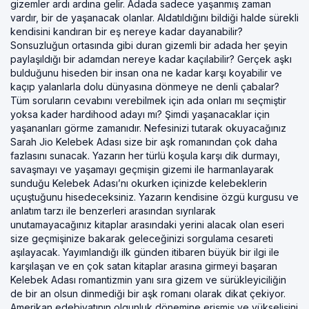
gizemler ardı ardına gelir. Adada sadece yaşanmış zaman
vardır, bir de yaşanacak olanlar. Aldatıldığını bildiği halde sürekli
kendisini kandıran bir eş nereye kadar dayanabilir?
Sonsuzluğun ortasında gibi duran gizemli bir adada her şeyin
paylaşıldığı bir adamdan nereye kadar kaçılabilir? Gerçek aşkı
bulduğunu hiseden bir insan ona ne kadar karşı koyabilir ve
kaçıp yalanlarla dolu dünyasına dönmeye ne denli çabalar?
Tüm soruların cevabını verebilmek için ada onları mı seçmiştir
yoksa kader hardihood adayı mı? Şimdi yaşanacaklar için
yaşananları görme zamanıdır. Nefesinizi tutarak okuyacağınız
Sarah Jio Kelebek Adası size bir aşk romanından çok daha
fazlasını sunacak. Yazarın her türlü koşula karşı dik durmayı,
savaşmayı ve yaşamayı geçmişin gizemi ile harmanlayarak
sunduğu Kelebek Adası’nı okurken içinizde kelebeklerin
uçuştuğunu hisedeceksiniz. Yazarın kendisine özgü kurgusu ve
anlatım tarzı ile benzerleri arasından sıyrılarak
unutamayacağınız kitaplar arasındaki yerini alacak olan eseri
size geçmişinize bakarak geleceğinizi sorgulama cesareti
aşılayacak. Yayımlandığı ilk günden itibaren büyük bir ilgi ile
karşılaşan ve en çok satan kitaplar arasına girmeyi başaran
Kelebek Adası romantizmin yanı sıra gizem ve sürükleyiciliğin
de bir an olsun dinmediği bir aşk romanı olarak dikat çekiyor.
Amerikan edebiyatının olgunluk dönemine erişmiş ve yükselişini