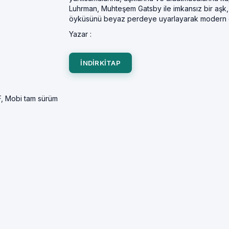
Luhrman, Muhteşem Gatsby ile imkansız bir aşk, k
öyküsünü beyaz perdeye uyarlayarak modern ç
Yazar :
INDIRKITAP
F, Mobi tam sürüm