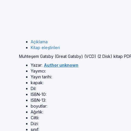
Açıklama
Kitap eleştirileri
Muhteşem Gatsby (Great Gatsby) (VCD) (2 Disk) kitap PD
Yazar:
Author unknown
Yayımcı:
Yayın tarihi:
kapak:
Dil:
ISBN-10:
ISBN-13:
boyutlar:
Ağırlık:
Ciltli:
Dizi:
sınıf: