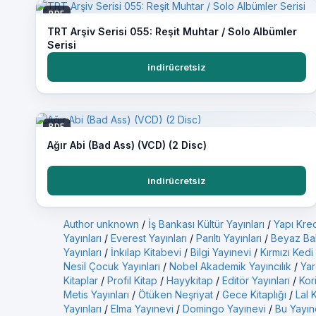
PDF
TRT Arşiv Serisi 055: Reşit Muhtar / Solo Albümler
Serisi
indirücretsiz
PDF
Ağır Abi (Bad Ass) (VCD) (2 Disc)
indirücretsiz
Author unknown
/
İş Bankası Kültür Yayınları
/
Yapı Kred
Yayınları
/
Everest Yayınları
/
Parıltı Yayınları
/
Beyaz Bal
Yayınları
/
İnkılap Kitabevi
/
Bilgi Yayınevi
/
Kırmızı Kedi
Nesil Çocuk Yayınları
/
Nobel Akademik Yayıncılık
/
Yar
Kitaplar
/
Profil Kitap
/
Hayykitap
/
Editör Yayınları
/
Kor
Metis Yayınları
/
Ötüken Neşriyat
/
Gece Kitaplığı
/
Lal 
Yayınları
/
Elma Yayınevi
/
Domingo Yayınevi
/
Bu Yayın