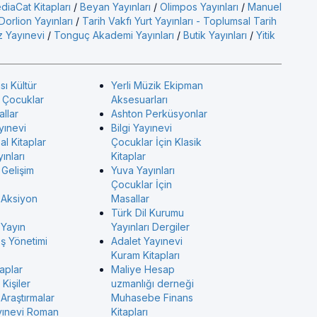
diaCat Kitapları
/
Beyan Yayınları
/
Olimpos Yayınları
/
Manuel
Dorlion Yayınları
/
Tarih Vakfı Yurt Yayınları - Toplumsal Tarih
 Yayınevi
/
Tonguç Akademi Yayınları
/
Butik Yayınları
/
Yitik
sı Kültür
Yerli Müzik Ekipman
ı Çocuklar
Aksesuarları
allar
Ashton Perküsyonlar
yınevi
Bilgi Yayınevi
l Kitaplar
Çocuklar İçin Klasik
ınları
Kitaplar
 Gelişim
Yuva Yayınları
Çocuklar İçin
 Aksiyon
Masallar
Türk Dil Kurumu
 Yayın
Yayınları Dergiler
İş Yönetimi
Adalet Yayınevi
Kuram Kitapları
taplar
Maliye Hesap
Kişiler
uzmanlığı derneği
Araştırmalar
Muhasebe Finans
yınevi Roman
Kitapları