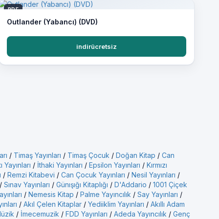
PDF
Outlander (Yabancı) (DVD)
indirücretsiz
arı
/
Timaş Yayınları
/
Timaş Çocuk
/
Doğan Kitap
/
Can
ı Yayınları
/
İthaki Yayınları
/
Epsilon Yayınları
/
Kırmızı
ı
/
Remzi Kitabevi
/
Can Çocuk Yayınları
/
Nesil Yayınları
/
/
Sınav Yayınları
/
Günışığı Kitaplığı
/
D'Addario
/
1001 Çiçek
ayınları
/
Nemesis Kitap
/
Palme Yayıncılık
/
Say Yayınları
/
yınları
/
Akıl Çelen Kitaplar
/
Yediiklim Yayınları
/
Akıllı Adam
üzik
/
İmecemuzik
/
FDD Yayınları
/
Adeda Yayıncılık
/
Genç