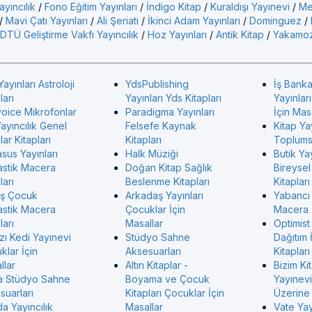
yıncılık
/
Fono Eğitim Yayınları
/
İndigo Kitap
/
Kuraldışı Yayınevi
/
Me
/
Mavi Çatı Yayınları
/
Ali Şeriati
/
İkinci Adam Yayınları
/
Dominguez
/
DTÜ Geliştirme Vakfı Yayıncılık
/
Hoz Yayınları
/
Antik Kitap
/
Yakamoz
Yayınları Astroloji
YdsPublishing
İş Banka
ları
Yayınları Yds Kitapları
Yayınlar
voice Mikrofonlar
Paradigma Yayınları
İçin Mas
ayıncılık Genel
Felsefe Kaynak
Kitap Ya
ar Kitapları
Kitapları
Toplumsa
sus Yayınları
Halk Müziği
Butik Yay
astik Macera
Doğan Kitap Sağlık
Bireysel
ları
Beslenme Kitapları
Kitapları
ş Çocuk
Arkadaş Yayınları
Yabancı
astik Macera
Çocuklar İçin
Macera
ları
Masallar
Optimist
zı Kedi Yayınevi
Stüdyo Sahne
Dağıtım 
klar İçin
Aksesuarları
Kitapları
llar
Altın Kitaplar -
Bizim Ki
 Stüdyo Sahne
Boyama ve Çocuk
Yayınevi 
suarları
Kitapları Çocuklar İçin
Üzerine 
a Yayıncılık
Masallar
Vate Ya