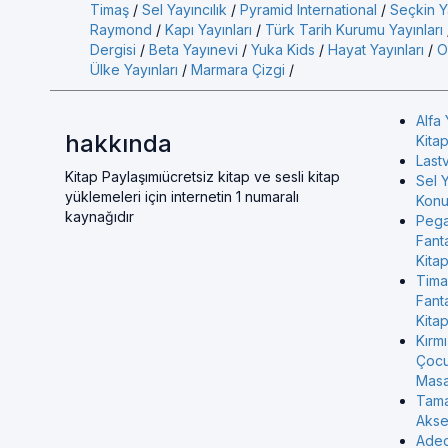
Timaş
/
Sel Yayıncılık
/
Pyramid International
/
Seçkin Ya
Raymond
/
Kapı Yayınları
/
Türk Tarih Kurumu Yayınları
Dergisi
/
Beta Yayınevi
/
Yuka Kids
/
Hayat Yayınları
/
O
Ülke Yayınları
/
Marmara Çizgi
/
Alfa 
hakkında
Kitap
Last
Kitap Paylaşımıücretsiz kitap ve sesli kitap
Sel Y
yüklemeleri için internetin 1 numaralı
Konul
kaynağıdır
Pega
Fant
Kitap
Tima
Fant
Kitap
Kırmı
Çocu
Masa
Tama
Akse
Aded