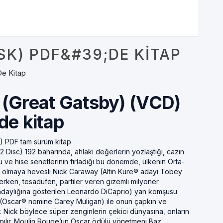
SK) PDF&#39;DE KITAP
e Kitap
(Great Gatsby) (VCD)
de kitap
) PDF tam sürüm kitap
Disc) 192 baharında, ahlaki değerlerin yozlaştığı, cazın
uğu ve hise senetlerinin fırladığı bu dönemde, ülkenin Orta-
r olmaya hevesli Nick Caraway (Altın Küre® adayı Tobey
rken, tesadüfen, partiler veren gizemli milyoner
daylığına gösterilen Leonardo DiCaprio) yan komşusu
sh (Oscar® nomine Carey Muligan) ile onun çapkın ve
. Nick böylece süper zenginlerin çekici dünyasına, onların
apılır. Moulin Rouge’un Oscar ödülü yönetmeni Baz