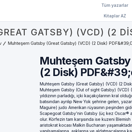
Tüm yazarlar
Kitaplar AZ
EAT GATSBY) (VCD) (2 DI
v
Muhteşem Gatsby (Great Gatsby) (VCD) (2 Disk) PDF&#39;d
Muhteşem Gatsby 
(2 Disk) PDF&#39;
Muhteşem Gatsby (Great Gatsby) (VCD) (2 Disk
Muhteşem Gatsby (Out of sight Gatsby) (VCD) (2 
yıldızının parladığı, içki kaçakçılarının kral old
batısından ayrılıp New Yok şehrine gelen, yaza
Maguire) judo Amerikan rüyasının peşinden gide
Scapegoat Gatsby’nin Gatsby (üç kez Oscar® a
olur. Körfezin tam karşısında ise kuzeni Blemi
aristokrat kocası Malkin Buchanan yaşamaktadır
yanılsamalarına, aşklarına ve aldatmacalarına k