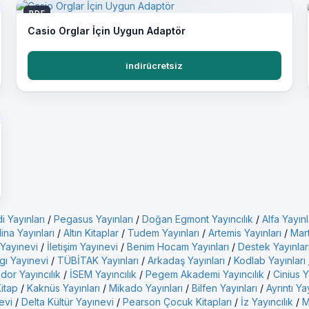
PDF
Casio Orglar İçin Uygun Adaptör
indirücretsiz
i Yayınları
/
Pegasus Yayınları
/
Doğan Egmont Yayıncılık
/
Alfa Yayınl
ina Yayınları
/
Altın Kitaplar
/
Tudem Yayınları
/
Artemis Yayınları
/
Mart
 Yayınevi
/
İletişim Yayınevi
/
Benim Hocam Yayınları
/
Destek Yayınlar
gı Yayınevi
/
TÜBİTAK Yayınları
/
Arkadaş Yayınları
/
Kodlab Yayınları
idor Yayıncılık
/
İSEM Yayıncılık
/
Pegem Akademi Yayıncılık
/
Cinius Y
Kitap
/
Kaknüs Yayınları
/
Mikado Yayınları
/
Bilfen Yayınları
/
Ayrıntı Ya
evi
/
Delta Kültür Yayınevi
/
Pearson Çocuk Kitapları
/
İz Yayıncılık
/
M