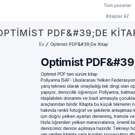
Tüm yazarlar
Kitaplar AZ
OPTIMIST PDF&#39;DE KITA
Ev
Optimist PDF&#39;de Kitap
Optimist PDF&#39;
Optimist PDF tam sürüm kitap
Pollyanna ISAF- Uluslararası Yelken Federasyonu
yarış teknesi olarak onayladığı tek dingi olan 
yapıyor, denizcilik öğreniyor. Pollyanna, batma
nlaşılabilen donanımı ve basit armasıyla çocukla
araçlarından biridir. Kitapta bu küçük teknenin na
hakında renkli fotoğraf ve şekilerle anlaşılması
için doğru yelken ayarları denenmiş, tramola ve
Hızla öğrenilen yelken manevralarına, önemli b
denizcimiz denize açılmaya hazırdır. Tekneyi hız
yer verilen kitapta yarış kuraları prosecuting 