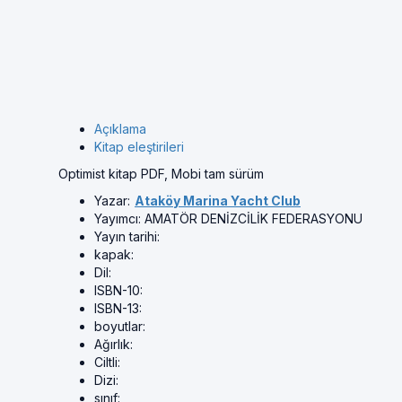
Açıklama
Kitap eleştirileri
Optimist kitap PDF, Mobi tam sürüm
Yazar:
Ataköy Marina Yacht Club
Yayımcı:
AMATÖR DENİZCİLİK FEDERASYONU
Yayın tarihi:
kapak:
Dil:
ISBN-10:
ISBN-13:
boyutlar:
Ağırlık:
Ciltli:
Dizi:
sınıf: