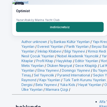
PDF
Optimist
Yazar:Ataköy Marina Yacht Club
indirücretsiz
Author unknown
/
İş Bankası Kültür Yayınları
/
Yapı Kred
Yayınları
/
Everest Yayınları
/
Parıltı Yayınları
/
Beyaz Bal
Yayınları
/
İnkılap Kitabevi
/
Bilgi Yayınevi
/
Kırmızı Kedi
Nesil Çocuk Yayınları
/
Nobel Akademik Yayıncılık
/
Yar
Kitaplar
/
Profil Kitap
/
Hayykitap
/
Editör Yayınları
/
Kor
Metis Yayınları
/
Ötüken Neşriyat
/
Gece Kitaplığı
/
Lal 
Yayınları
/
Elma Yayınevi
/
Domingo Yayınevi
/
Bu Yayın
Timaş
/
Sel Yayıncılık
/
Pyramid International
/
Seçkin Ya
Raymond
/
Kapı Yayınları
/
Türk Tarih Kurumu Yayınları
Dergisi
/
Beta Yayınevi
/
Yuka Kids
/
Hayat Yayınları
/
O
Ülke Yayınları
/
Marmara Çizgi
/
Alfa 
Kitap