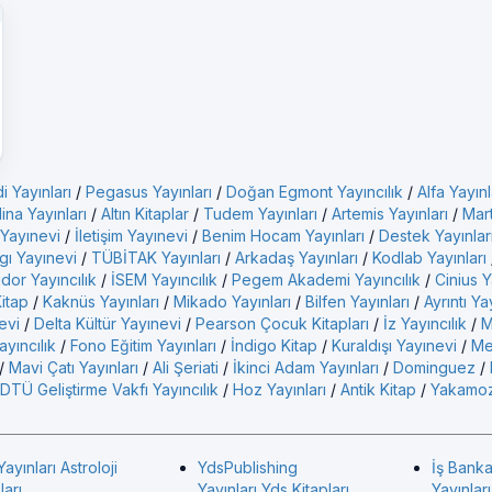
i Yayınları
/
Pegasus Yayınları
/
Doğan Egmont Yayıncılık
/
Alfa Yayınl
ina Yayınları
/
Altın Kitaplar
/
Tudem Yayınları
/
Artemis Yayınları
/
Mart
 Yayınevi
/
İletişim Yayınevi
/
Benim Hocam Yayınları
/
Destek Yayınlar
gı Yayınevi
/
TÜBİTAK Yayınları
/
Arkadaş Yayınları
/
Kodlab Yayınları
idor Yayıncılık
/
İSEM Yayıncılık
/
Pegem Akademi Yayıncılık
/
Cinius Y
Kitap
/
Kaknüs Yayınları
/
Mikado Yayınları
/
Bilfen Yayınları
/
Ayrıntı Ya
evi
/
Delta Kültür Yayınevi
/
Pearson Çocuk Kitapları
/
İz Yayıncılık
/
M
yıncılık
/
Fono Eğitim Yayınları
/
İndigo Kitap
/
Kuraldışı Yayınevi
/
Me
/
Mavi Çatı Yayınları
/
Ali Şeriati
/
İkinci Adam Yayınları
/
Dominguez
/
DTÜ Geliştirme Vakfı Yayıncılık
/
Hoz Yayınları
/
Antik Kitap
/
Yakamoz
Yayınları Astroloji
YdsPublishing
İş Banka
ları
Yayınları Yds Kitapları
Yayınlar