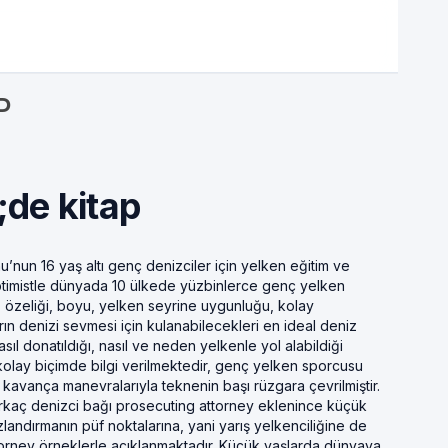
P
de kitap
’nun 16 yaş altı genç denizciler için yelken eğitim ve
optimistle dünyada 10 ülkede yüzbinlerce genç yelken
z özeliği, boyu, yelken seyrine uygunluğu, kolay
rın denizi sevmesi için kulanabilecekleri en ideal deniz
sıl donatıldığı, nasıl ve neden yelkenle yol alabildiği
 kolay biçimde bilgi verilmektedir, genç yelken sporcusu
 kavança manevralarıyla teknenin başı rüzgara çevrilmiştir.
irkaç denizci bağı prosecuting attorney eklenince küçük
landırmanın püf noktalarına, yani yarış yelkenciliğine de
attorney örneklerle açıklanmaktadır. Küçük yaşlarda dünyaya