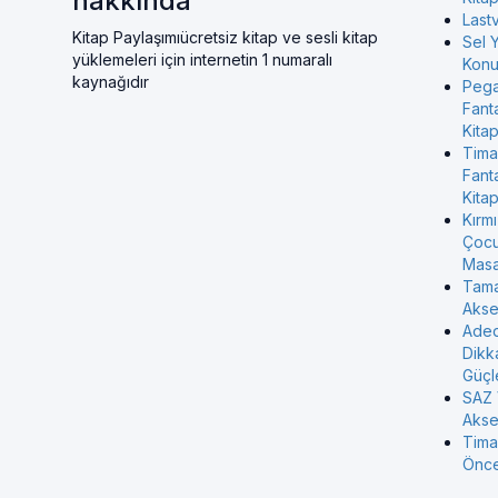
hakkında
Last
Kitap Paylaşımıücretsiz kitap ve sesli kitap
Sel Y
yüklemeleri için internetin 1 numaralı
Konul
kaynağıdır
Pega
Fant
Kitap
Tima
Fant
Kitap
Kırmı
Çocu
Masa
Tama
Akse
Aded
Dikk
Güçl
SAZ 
Akse
Tima
Önces