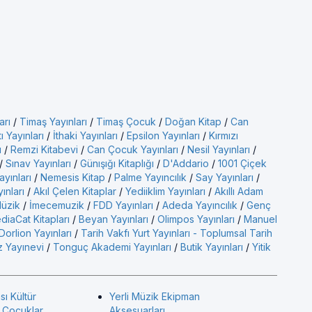
arı
/
Timaş Yayınları
/
Timaş Çocuk
/
Doğan Kitap
/
Can
ı Yayınları
/
İthaki Yayınları
/
Epsilon Yayınları
/
Kırmızı
ı
/
Remzi Kitabevi
/
Can Çocuk Yayınları
/
Nesil Yayınları
/
/
Sınav Yayınları
/
Günışığı Kitaplığı
/
D'Addario
/
1001 Çiçek
ayınları
/
Nemesis Kitap
/
Palme Yayıncılık
/
Say Yayınları
/
yınları
/
Akıl Çelen Kitaplar
/
Yediiklim Yayınları
/
Akıllı Adam
üzik
/
İmecemuzik
/
FDD Yayınları
/
Adeda Yayıncılık
/
Genç
diaCat Kitapları
/
Beyan Yayınları
/
Olimpos Yayınları
/
Manuel
Dorlion Yayınları
/
Tarih Vakfı Yurt Yayınları - Toplumsal Tarih
 Yayınevi
/
Tonguç Akademi Yayınları
/
Butik Yayınları
/
Yitik
sı Kültür
Yerli Müzik Ekipman
ı Çocuklar
Aksesuarları