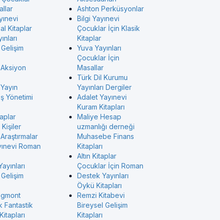
allar
Ashton Perküsyonlar
yınevi
Bilgi Yayınevi
l Kitaplar
Çocuklar İçin Klasik
ınları
Kitaplar
 Gelişim
Yuva Yayınları
Çocuklar İçin
 Aksiyon
Masallar
Türk Dil Kurumu
 Yayın
Yayınları Dergiler
İş Yönetimi
Adalet Yayınevi
Kuram Kitapları
taplar
Maliye Hesap
Kişiler
uzmanlığı derneği
Araştırmalar
Muhasebe Finans
yınevi Roman
Kitapları
Altın Kitaplar
Yayınları
Çocuklar İçin Roman
 Gelişim
Destek Yayınları
Öykü Kitapları
Egmont
Remzi Kitabevi
k Fantastik
Bireysel Gelişim
itapları
Kitapları