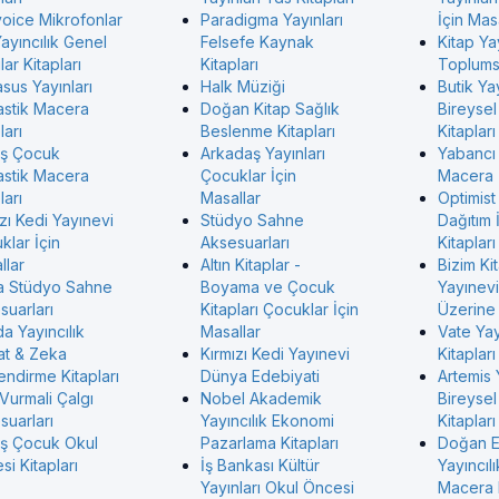
voice Mikrofonlar
Paradigma Yayınları
İçin Mas
ayıncılık Genel
Felsefe Kaynak
Kitap Ya
ar Kitapları
Kitapları
Toplumsa
sus Yayınları
Halk Müziği
Butik Yay
astik Macera
Doğan Kitap Sağlık
Bireysel
ları
Beslenme Kitapları
Kitapları
ş Çocuk
Arkadaş Yayınları
Yabancı
astik Macera
Çocuklar İçin
Macera
ları
Masallar
Optimist
zı Kedi Yayınevi
Stüdyo Sahne
Dağıtım 
klar İçin
Aksesuarları
Kitapları
llar
Altın Kitaplar -
Bizim Ki
 Stüdyo Sahne
Boyama ve Çocuk
Yayınevi 
suarları
Kitapları Çocuklar İçin
Üzerine 
a Yayıncılık
Masallar
Vate Ya
at & Zeka
Kırmızı Kedi Yayınevi
Kitapları
endirme Kitapları
Dünya Edebiyati
Artemis 
Vurmali Çalgı
Nobel Akademik
Bireysel
suarları
Yayıncılık Ekonomi
Kitapları
ş Çocuk Okul
Pazarlama Kitapları
Doğan 
i Kitapları
İş Bankası Kültür
Yayıncılı
Yayınları Okul Öncesi
Macera K