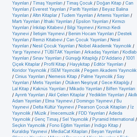
Yayınları
/
Timaş Yayınları
/
Timaş Çocuk
/
Doğan Kitap
/
Can
Yayınları
/
Everest Yayınları
/
Parıltı Yayınları
/
Beyaz Balina
Yayınları
/
Altın Kitaplar
/
Tudem Yayınları
/
Artemis Yayınları
/
Martı Yayınları
/
İthaki Yayınları
/
Epsilon Yayınları
/
Kırmızı
Yayınları
/
İnkılap Kitabevi
/
Bilgi Yayınevi
/
Kırmızı Kedi
Yayınevi
/
İletişim Yayınevi
/
Benim Hocam Yayınları
/
Destek
Yayınları
/
Remzi Kitabevi
/
Can Çocuk Yayınları
/
Nesil
Yayınları
/
Nesil Çocuk Yayınları
/
Nobel Akademik Yayıncılık
/
Yargı Yayınevi
/
TÜBİTAK Yayınları
/
Arkadaş Yayınları
/
Kodlab
Yayınları
/
Sınav Yayınları
/
Günışığı Kitaplığı
/
D'Addario
/
1001
Çiçek Kitaplar
/
Profil Kitap
/
Hayykitap
/
Editör Yayınları
/
Koridor Yayıncılık
/
İSEM Yayıncılık
/
Pegem Akademi Yayıncılık
/
Cinius Yayınları
/
Nemesis Kitap
/
Palme Yayıncılık
/
Say
Yayınları
/
Metis Yayınları
/
Ötüken Neşriyat
/
Gece Kitaplığı
/
Lal Kitap
/
Kaknüs Yayınları
/
Mikado Yayınları
/
Bilfen Yayınları
/
Ayrıntı Yayınları
/
Akıl Çelen Kitaplar
/
Yediiklim Yayınları
/
Akıllı
Adam Yayınları
/
Elma Yayınevi
/
Domingo Yayınevi
/
Bu
Yayınevi
/
Delta Kültür Yayınevi
/
Pearson Çocuk Kitapları
/
İz
Yayıncılık
/
Müzik
/
İmecemuzik
/
FDD Yayınları
/
Adeda
Yayıncılık
/
Genç Timaş
/
Sel Yayıncılık
/
Pyramid International
/
Seçkin Yayıncılık
/
Fono Eğitim Yayınları
/
İndigo Kitap
/
Kuraldışı Yayınevi
/
MediaCat Kitapları
/
Beyan Yayınları
/