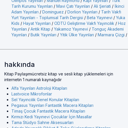
Olimpos Yayınları
/
Manuel Raymond
/
Kapı Yayınları
/
Türk
Tarih Kurumu Yayınları
/
Mavi Çatı Yayınları
/
Ali Şeriati
/
İkinci
Adam Yayınları
/
Dominguez
/
Dorlion Yayınları
/
Tarih Vakfı
Yurt Yayınları - Toplumsal Tarih Dergisi
/
Beta Yayınevi
/
Yuka
Kids
/
Hayat Yayınları
/
ODTÜ Geliştirme Vakfı Yayıncılık
/
Hoz
Yayınları
/
Antik Kitap
/
Yakamoz Yayınevi
/
Tonguç Akademi
Yayınları
/
Butik Yayınları
/
Yitik Ülke Yayınları
/
Marmara Çizgi
/
hakkında
Kitap Paylaşımıücretsiz kitap ve sesli kitap yüklemeleri için
internetin 1 numaralı kaynağıdır
Alfa Yayınları Astroloji Kitapları
Lastvoice Mikrofonlar
Sel Yayıncılık Genel Konular Kitapları
Pegasus Yayınları Fantastik Macera Kitapları
Timaş Çocuk Fantastik Macera Kitapları
Kırmızı Kedi Yayınevi Çocuklar İçin Masallar
Tama Stüdyo Sahne Aksesuarları