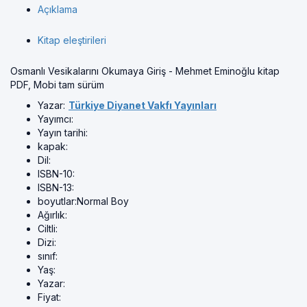
Açıklama
Kitap eleştirileri
Osmanlı Vesikalarını Okumaya Giriş - Mehmet Eminoğlu kitap
PDF, Mobi tam sürüm
Yazar:
Türkiye Diyanet Vakfı Yayınları
Yayımcı:
Yayın tarihi:
kapak:
Dil:
ISBN-10:
ISBN-13:
boyutlar:
Normal Boy
Ağırlık:
Ciltli:
Dizi:
sınıf:
Yaş:
Yazar:
Fiyat: