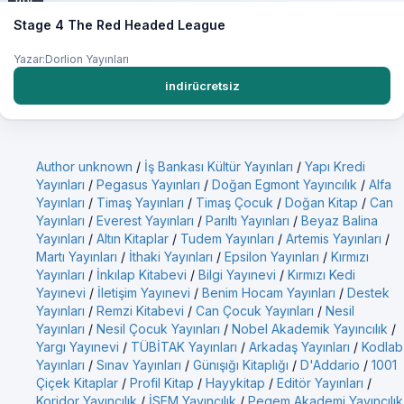
PDF
Stage 4 The Red Headed League
Yazar:Dorlion Yayınları
indirücretsiz
Author unknown
/
İş Bankası Kültür Yayınları
/
Yapı Kredi
Yayınları
/
Pegasus Yayınları
/
Doğan Egmont Yayıncılık
/
Alfa
Yayınları
/
Timaş Yayınları
/
Timaş Çocuk
/
Doğan Kitap
/
Can
Yayınları
/
Everest Yayınları
/
Parıltı Yayınları
/
Beyaz Balina
Yayınları
/
Altın Kitaplar
/
Tudem Yayınları
/
Artemis Yayınları
/
Martı Yayınları
/
İthaki Yayınları
/
Epsilon Yayınları
/
Kırmızı
Yayınları
/
İnkılap Kitabevi
/
Bilgi Yayınevi
/
Kırmızı Kedi
Yayınevi
/
İletişim Yayınevi
/
Benim Hocam Yayınları
/
Destek
Yayınları
/
Remzi Kitabevi
/
Can Çocuk Yayınları
/
Nesil
Yayınları
/
Nesil Çocuk Yayınları
/
Nobel Akademik Yayıncılık
/
Yargı Yayınevi
/
TÜBİTAK Yayınları
/
Arkadaş Yayınları
/
Kodlab
Yayınları
/
Sınav Yayınları
/
Günışığı Kitaplığı
/
D'Addario
/
1001
Çiçek Kitaplar
/
Profil Kitap
/
Hayykitap
/
Editör Yayınları
/
Koridor Yayıncılık
/
İSEM Yayıncılık
/
Pegem Akademi Yayıncılık