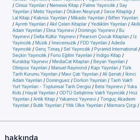
/
Cinius Yayınları
/
Nemesis Kitap
/
Palme Yayıncılık
/
Say
Yayınları
/
Metis Yayınları
/
Ötüken Neşriyat
/
Gece Kitaplığı
/
Lal Kitap
/
Kaknüs Yayınları
/
Mikado Yayınları
/
Bilfen Yayınları
/
Ayrıntı Yayınları
/
Akıl Çelen Kitaplar
/
Yediiklim Yayınları
/
Akıllı
Adam Yayınları
/
Elma Yayınevi
/
Domingo Yayınevi
/
Bu
Yayınevi
/
Delta Kültür Yayınevi
/
Pearson Çocuk Kitapları
/
İz
Yayıncılık
/
Müzik
/
İmecemuzik
/
FDD Yayınları
/
Adeda
Yayıncılık
/
Genç Timaş
/
Sel Yayıncılık
/
Pyramid International
/
Seçkin Yayıncılık
/
Fono Eğitim Yayınları
/
İndigo Kitap
/
Kuraldışı Yayınevi
/
MediaCat Kitapları
/
Beyan Yayınları
/
Olimpos Yayınları
/
Manuel Raymond
/
Kapı Yayınları
/
Türk
Tarih Kurumu Yayınları
/
Mavi Çatı Yayınları
/
Ali Şeriati
/
İkinci
Adam Yayınları
/
Dominguez
/
Dorlion Yayınları
/
Tarih Vakfı
Yurt Yayınları - Toplumsal Tarih Dergisi
/
Beta Yayınevi
/
Yuka
Kids
/
Hayat Yayınları
/
ODTÜ Geliştirme Vakfı Yayıncılık
/
Hoz
Yayınları
/
Antik Kitap
/
Yakamoz Yayınevi
/
Tonguç Akademi
Yayınları
/
Butik Yayınları
/
Yitik Ülke Yayınları
/
Marmara Çizgi
/
hakkında