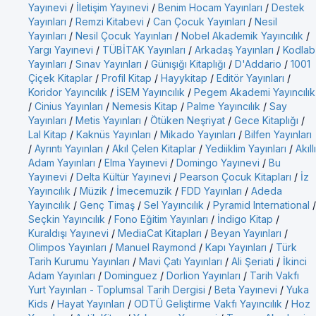
Yayınevi
/
İletişim Yayınevi
/
Benim Hocam Yayınları
/
Destek
Yayınları
/
Remzi Kitabevi
/
Can Çocuk Yayınları
/
Nesil
Yayınları
/
Nesil Çocuk Yayınları
/
Nobel Akademik Yayıncılık
/
Yargı Yayınevi
/
TÜBİTAK Yayınları
/
Arkadaş Yayınları
/
Kodlab
Yayınları
/
Sınav Yayınları
/
Günışığı Kitaplığı
/
D'Addario
/
1001
Çiçek Kitaplar
/
Profil Kitap
/
Hayykitap
/
Editör Yayınları
/
Koridor Yayıncılık
/
İSEM Yayıncılık
/
Pegem Akademi Yayıncılık
/
Cinius Yayınları
/
Nemesis Kitap
/
Palme Yayıncılık
/
Say
Yayınları
/
Metis Yayınları
/
Ötüken Neşriyat
/
Gece Kitaplığı
/
Lal Kitap
/
Kaknüs Yayınları
/
Mikado Yayınları
/
Bilfen Yayınları
/
Ayrıntı Yayınları
/
Akıl Çelen Kitaplar
/
Yediiklim Yayınları
/
Akıllı
Adam Yayınları
/
Elma Yayınevi
/
Domingo Yayınevi
/
Bu
Yayınevi
/
Delta Kültür Yayınevi
/
Pearson Çocuk Kitapları
/
İz
Yayıncılık
/
Müzik
/
İmecemuzik
/
FDD Yayınları
/
Adeda
Yayıncılık
/
Genç Timaş
/
Sel Yayıncılık
/
Pyramid International
/
Seçkin Yayıncılık
/
Fono Eğitim Yayınları
/
İndigo Kitap
/
Kuraldışı Yayınevi
/
MediaCat Kitapları
/
Beyan Yayınları
/
Olimpos Yayınları
/
Manuel Raymond
/
Kapı Yayınları
/
Türk
Tarih Kurumu Yayınları
/
Mavi Çatı Yayınları
/
Ali Şeriati
/
İkinci
Adam Yayınları
/
Dominguez
/
Dorlion Yayınları
/
Tarih Vakfı
Yurt Yayınları - Toplumsal Tarih Dergisi
/
Beta Yayınevi
/
Yuka
Kids
/
Hayat Yayınları
/
ODTÜ Geliştirme Vakfı Yayıncılık
/
Hoz