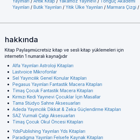
Yayınları
/
Antik Kitap
/
Yakamoz Yayınevi
/
Tonguç Akademi
Yayınları
/
Butik Yayınları
/
Yitik Ülke Yayınları
/
Marmara Çizgi
/
hakkında
Kitap Paylaşımıücretsiz kitap ve sesli kitap yüklemeleri için
internetin 1 numaralı kaynağıdır
Alfa Yayınları Astroloji Kitapları
Lastvoice Mikrofonlar
Sel Yayıncılık Genel Konular Kitapları
Pegasus Yayınları Fantastik Macera Kitapları
Timaş Çocuk Fantastik Macera Kitapları
Kırmızı Kedi Yayınevi Çocuklar İçin Masallar
Tama Stüdyo Sahne Aksesuarları
Adeda Yayıncılık Dikkat & Zeka Güçlendirme Kitapları
SAZ Vurmali Çalgı Aksesuarları
Timaş Çocuk Okul Öncesi Kitapları
YdsPublishing Yayınları Yds Kitapları
Paradigma Yayınları Felsefe Kaynak Kitapları