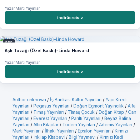
Yazar:Martı Yayınları
indirücretsiz
PDF
Aşk Tuzağı (Özel Baskı)-Linda Howard
Yazar:Martı Yayınları
indirücretsiz
Author unknown
/
İş Bankası Kültür Yayınları
/
Yapı Kredi
Yayınları
/
Pegasus Yayınları
/
Doğan Egmont Yayıncılık
/
Alfa
Yayınları
/
Timaş Yayınları
/
Timaş Çocuk
/
Doğan Kitap
/
Can
Yayınları
/
Everest Yayınları
/
Parıltı Yayınları
/
Beyaz Balina
Yayınları
/
Altın Kitaplar
/
Tudem Yayınları
/
Artemis Yayınları
/
Martı Yayınları
/
İthaki Yayınları
/
Epsilon Yayınları
/
Kırmızı
Yayınları
/
İnkılap Kitabevi
/
Bilgi Yayınevi
/
Kırmızı Kedi