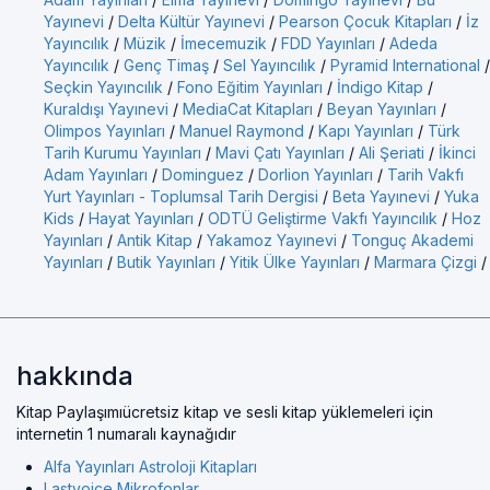
Yayınevi
/
Delta Kültür Yayınevi
/
Pearson Çocuk Kitapları
/
İz
Yayıncılık
/
Müzik
/
İmecemuzik
/
FDD Yayınları
/
Adeda
Yayıncılık
/
Genç Timaş
/
Sel Yayıncılık
/
Pyramid International
/
Seçkin Yayıncılık
/
Fono Eğitim Yayınları
/
İndigo Kitap
/
Kuraldışı Yayınevi
/
MediaCat Kitapları
/
Beyan Yayınları
/
Olimpos Yayınları
/
Manuel Raymond
/
Kapı Yayınları
/
Türk
Tarih Kurumu Yayınları
/
Mavi Çatı Yayınları
/
Ali Şeriati
/
İkinci
Adam Yayınları
/
Dominguez
/
Dorlion Yayınları
/
Tarih Vakfı
Yurt Yayınları - Toplumsal Tarih Dergisi
/
Beta Yayınevi
/
Yuka
Kids
/
Hayat Yayınları
/
ODTÜ Geliştirme Vakfı Yayıncılık
/
Hoz
Yayınları
/
Antik Kitap
/
Yakamoz Yayınevi
/
Tonguç Akademi
Yayınları
/
Butik Yayınları
/
Yitik Ülke Yayınları
/
Marmara Çizgi
/
hakkında
Kitap Paylaşımıücretsiz kitap ve sesli kitap yüklemeleri için
internetin 1 numaralı kaynağıdır
Alfa Yayınları Astroloji Kitapları
Lastvoice Mikrofonlar