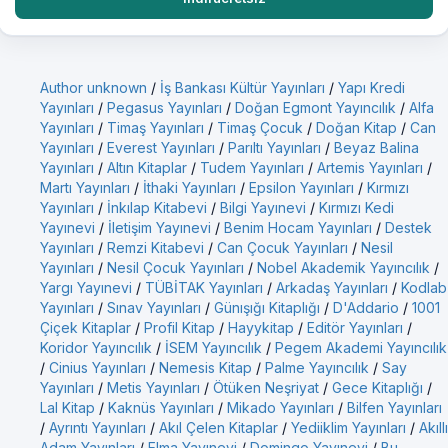
Author unknown
/
İş Bankası Kültür Yayınları
/
Yapı Kredi
Yayınları
/
Pegasus Yayınları
/
Doğan Egmont Yayıncılık
/
Alfa
Yayınları
/
Timaş Yayınları
/
Timaş Çocuk
/
Doğan Kitap
/
Can
Yayınları
/
Everest Yayınları
/
Parıltı Yayınları
/
Beyaz Balina
Yayınları
/
Altın Kitaplar
/
Tudem Yayınları
/
Artemis Yayınları
/
Martı Yayınları
/
İthaki Yayınları
/
Epsilon Yayınları
/
Kırmızı
Yayınları
/
İnkılap Kitabevi
/
Bilgi Yayınevi
/
Kırmızı Kedi
Yayınevi
/
İletişim Yayınevi
/
Benim Hocam Yayınları
/
Destek
Yayınları
/
Remzi Kitabevi
/
Can Çocuk Yayınları
/
Nesil
Yayınları
/
Nesil Çocuk Yayınları
/
Nobel Akademik Yayıncılık
/
Yargı Yayınevi
/
TÜBİTAK Yayınları
/
Arkadaş Yayınları
/
Kodlab
Yayınları
/
Sınav Yayınları
/
Günışığı Kitaplığı
/
D'Addario
/
1001
Çiçek Kitaplar
/
Profil Kitap
/
Hayykitap
/
Editör Yayınları
/
Koridor Yayıncılık
/
İSEM Yayıncılık
/
Pegem Akademi Yayıncılık
/
Cinius Yayınları
/
Nemesis Kitap
/
Palme Yayıncılık
/
Say
Yayınları
/
Metis Yayınları
/
Ötüken Neşriyat
/
Gece Kitaplığı
/
Lal Kitap
/
Kaknüs Yayınları
/
Mikado Yayınları
/
Bilfen Yayınları
/
Ayrıntı Yayınları
/
Akıl Çelen Kitaplar
/
Yediiklim Yayınları
/
Akıllı
Adam Yayınları
/
Elma Yayınevi
/
Domingo Yayınevi
/
Bu