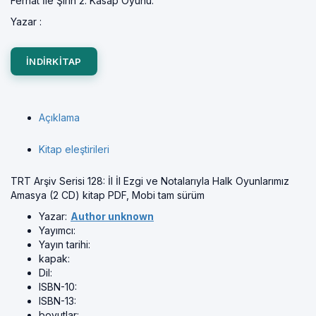
Ferhat İle Şirin 2. Kasap Oyunu.
Yazar :
INDIRKITAP
Açıklama
Kitap eleştirileri
TRT Arşiv Serisi 128: İl İl Ezgi ve Notalarıyla Halk Oyunlarımız
Amasya (2 CD) kitap PDF, Mobi tam sürüm
Yazar:
Author unknown
Yayımcı:
Yayın tarihi:
kapak:
Dil:
ISBN-10:
ISBN-13:
boyutlar: