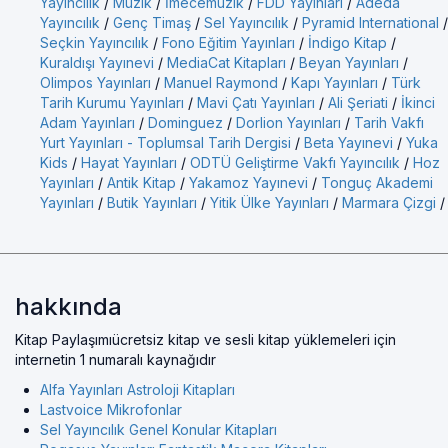
Yayıncılık
/
Müzik
/
İmecemuzik
/
FDD Yayınları
/
Adeda
Yayıncılık
/
Genç Timaş
/
Sel Yayıncılık
/
Pyramid International
/
Seçkin Yayıncılık
/
Fono Eğitim Yayınları
/
İndigo Kitap
/
Kuraldışı Yayınevi
/
MediaCat Kitapları
/
Beyan Yayınları
/
Olimpos Yayınları
/
Manuel Raymond
/
Kapı Yayınları
/
Türk
Tarih Kurumu Yayınları
/
Mavi Çatı Yayınları
/
Ali Şeriati
/
İkinci
Adam Yayınları
/
Dominguez
/
Dorlion Yayınları
/
Tarih Vakfı
Yurt Yayınları - Toplumsal Tarih Dergisi
/
Beta Yayınevi
/
Yuka
Kids
/
Hayat Yayınları
/
ODTÜ Geliştirme Vakfı Yayıncılık
/
Hoz
Yayınları
/
Antik Kitap
/
Yakamoz Yayınevi
/
Tonguç Akademi
Yayınları
/
Butik Yayınları
/
Yitik Ülke Yayınları
/
Marmara Çizgi
/
hakkında
Kitap Paylaşımıücretsiz kitap ve sesli kitap yüklemeleri için
internetin 1 numaralı kaynağıdır
Alfa Yayınları Astroloji Kitapları
Lastvoice Mikrofonlar
Sel Yayıncılık Genel Konular Kitapları