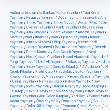
Author unknown
/
İş Bankası Kültür Yayınları
/
Yapı Kredi
Yayınları
/
Pegasus Yayınları
/
Doğan Egmont Yayıncılık
/
Alfa
Yayınları
/
Timaş Yayınları
/
Timaş Çocuk
/
Doğan Kitap
/
Can
Yayınları
/
Everest Yayınları
/
Parıltı Yayınları
/
Beyaz Balina
Yayınları
/
Altın Kitaplar
/
Tudem Yayınları
/
Artemis Yayınları
/
Martı Yayınları
/
İthaki Yayınları
/
Epsilon Yayınları
/
Kırmızı
Yayınları
/
İnkılap Kitabevi
/
Bilgi Yayınevi
/
Kırmızı Kedi
Yayınevi
/
İletişim Yayınevi
/
Benim Hocam Yayınları
/
Destek
Yayınları
/
Remzi Kitabevi
/
Can Çocuk Yayınları
/
Nesil
Yayınları
/
Nesil Çocuk Yayınları
/
Nobel Akademik Yayıncılık
/
Yargı Yayınevi
/
TÜBİTAK Yayınları
/
Arkadaş Yayınları
/
Kodlab
Yayınları
/
Sınav Yayınları
/
Günışığı Kitaplığı
/
D'Addario
/
1001
Çiçek Kitaplar
/
Profil Kitap
/
Hayykitap
/
Editör Yayınları
/
Koridor Yayıncılık
/
İSEM Yayıncılık
/
Pegem Akademi Yayıncılık
/
Cinius Yayınları
/
Nemesis Kitap
/
Palme Yayıncılık
/
Say
Yayınları
/
Metis Yayınları
/
Ötüken Neşriyat
/
Gece Kitaplığı
/
Lal Kitap
/
Kaknüs Yayınları
/
Mikado Yayınları
/
Bilfen Yayınları
/
Ayrıntı Yayınları
/
Akıl Çelen Kitaplar
/
Yediiklim Yayınları
/
Akıllı
Adam Yayınları
/
Elma Yayınevi
/
Domingo Yayınevi
/
Bu
Yayınevi
/
Delta Kültür Yayınevi
/
Pearson Çocuk Kitapları
/
İz