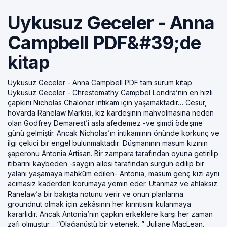
Uykusuz Geceler - Anna
Campbell PDF&#39;de
kitap
Uykusuz Geceler - Anna Campbell PDF tam sürüm kitap
Uykusuz Geceler - Chrestomathy Campbel Londra’nın en hızlı
çapkını Nicholas Chaloner intikam için yaşamaktadır… Cesur,
hovarda Ranelaw Markisi, kız kardeşinin mahvolmasına neden
olan Godfrey Demarest’i asla afedemez -ve şimdi ödeşme
günü gelmiştir. Ancak Nicholas’ın intikamının önünde korkunç ve
ilgi çekici bir engel bulunmaktadır: Düşmanının masum kızının
şaperonu Antonia Artisan. Bir zampara tarafından oyuna getirilip
itibarını kaybeden -saygın ailesi tarafından sürgün edilip bir
yalanı yaşamaya mahkûm edilen- Antonia, masum genç kızı aynı
acımasız kaderden korumaya yemin eder. Utanmaz ve ahlaksız
Ranelaw’a bir bakışta notunu verir ve onun planlarına
groundnut olmak için zekâsının her kırıntısını kulanmaya
kararlıdır. Ancak Antonia’nın çapkın erkeklere karşı her zaman
zafı olmuştur… “Olağanüstü bir yetenek. ” Juliane MacLean.