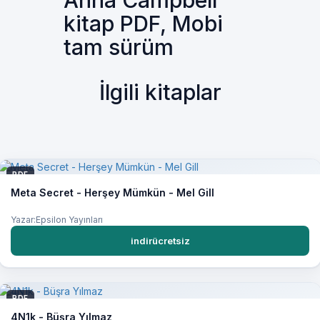
Anna Campbell
kitap PDF, Mobi
tam sürüm
İlgili kitaplar
PDF
Meta Secret - Herşey Mümkün - Mel Gill
Yazar:Epsilon Yayınları
indirücretsiz
PDF
4N1k - Büşra Yılmaz