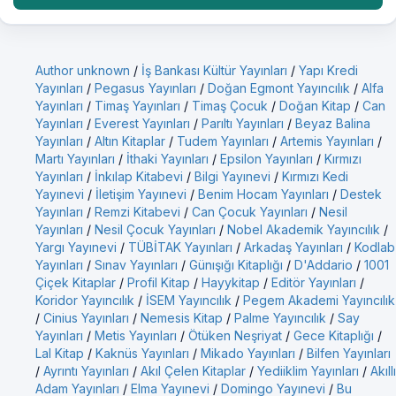
Author unknown
/
İş Bankası Kültür Yayınları
/
Yapı Kredi
Yayınları
/
Pegasus Yayınları
/
Doğan Egmont Yayıncılık
/
Alfa
Yayınları
/
Timaş Yayınları
/
Timaş Çocuk
/
Doğan Kitap
/
Can
Yayınları
/
Everest Yayınları
/
Parıltı Yayınları
/
Beyaz Balina
Yayınları
/
Altın Kitaplar
/
Tudem Yayınları
/
Artemis Yayınları
/
Martı Yayınları
/
İthaki Yayınları
/
Epsilon Yayınları
/
Kırmızı
Yayınları
/
İnkılap Kitabevi
/
Bilgi Yayınevi
/
Kırmızı Kedi
Yayınevi
/
İletişim Yayınevi
/
Benim Hocam Yayınları
/
Destek
Yayınları
/
Remzi Kitabevi
/
Can Çocuk Yayınları
/
Nesil
Yayınları
/
Nesil Çocuk Yayınları
/
Nobel Akademik Yayıncılık
/
Yargı Yayınevi
/
TÜBİTAK Yayınları
/
Arkadaş Yayınları
/
Kodlab
Yayınları
/
Sınav Yayınları
/
Günışığı Kitaplığı
/
D'Addario
/
1001
Çiçek Kitaplar
/
Profil Kitap
/
Hayykitap
/
Editör Yayınları
/
Koridor Yayıncılık
/
İSEM Yayıncılık
/
Pegem Akademi Yayıncılık
/
Cinius Yayınları
/
Nemesis Kitap
/
Palme Yayıncılık
/
Say
Yayınları
/
Metis Yayınları
/
Ötüken Neşriyat
/
Gece Kitaplığı
/
Lal Kitap
/
Kaknüs Yayınları
/
Mikado Yayınları
/
Bilfen Yayınları
/
Ayrıntı Yayınları
/
Akıl Çelen Kitaplar
/
Yediiklim Yayınları
/
Akıllı
Adam Yayınları
/
Elma Yayınevi
/
Domingo Yayınevi
/
Bu