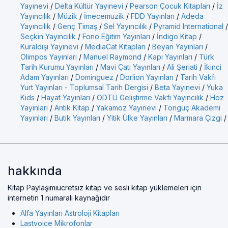
Yayınevi
/
Delta Kültür Yayınevi
/
Pearson Çocuk Kitapları
/
İz
Yayıncılık
/
Müzik
/
İmecemuzik
/
FDD Yayınları
/
Adeda
Yayıncılık
/
Genç Timaş
/
Sel Yayıncılık
/
Pyramid International
/
Seçkin Yayıncılık
/
Fono Eğitim Yayınları
/
İndigo Kitap
/
Kuraldışı Yayınevi
/
MediaCat Kitapları
/
Beyan Yayınları
/
Olimpos Yayınları
/
Manuel Raymond
/
Kapı Yayınları
/
Türk
Tarih Kurumu Yayınları
/
Mavi Çatı Yayınları
/
Ali Şeriati
/
İkinci
Adam Yayınları
/
Dominguez
/
Dorlion Yayınları
/
Tarih Vakfı
Yurt Yayınları - Toplumsal Tarih Dergisi
/
Beta Yayınevi
/
Yuka
Kids
/
Hayat Yayınları
/
ODTÜ Geliştirme Vakfı Yayıncılık
/
Hoz
Yayınları
/
Antik Kitap
/
Yakamoz Yayınevi
/
Tonguç Akademi
Yayınları
/
Butik Yayınları
/
Yitik Ülke Yayınları
/
Marmara Çizgi
/
hakkında
Kitap Paylaşımıücretsiz kitap ve sesli kitap yüklemeleri için
internetin 1 numaralı kaynağıdır
Alfa Yayınları Astroloji Kitapları
Lastvoice Mikrofonlar