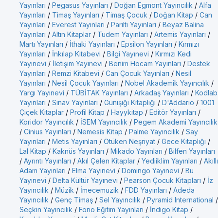
Yayınları
/
Pegasus Yayınları
/
Doğan Egmont Yayıncılık
/
Alfa
Yayınları
/
Timaş Yayınları
/
Timaş Çocuk
/
Doğan Kitap
/
Can
Yayınları
/
Everest Yayınları
/
Parıltı Yayınları
/
Beyaz Balina
Yayınları
/
Altın Kitaplar
/
Tudem Yayınları
/
Artemis Yayınları
/
Martı Yayınları
/
İthaki Yayınları
/
Epsilon Yayınları
/
Kırmızı
Yayınları
/
İnkılap Kitabevi
/
Bilgi Yayınevi
/
Kırmızı Kedi
Yayınevi
/
İletişim Yayınevi
/
Benim Hocam Yayınları
/
Destek
Yayınları
/
Remzi Kitabevi
/
Can Çocuk Yayınları
/
Nesil
Yayınları
/
Nesil Çocuk Yayınları
/
Nobel Akademik Yayıncılık
/
Yargı Yayınevi
/
TÜBİTAK Yayınları
/
Arkadaş Yayınları
/
Kodlab
Yayınları
/
Sınav Yayınları
/
Günışığı Kitaplığı
/
D'Addario
/
1001
Çiçek Kitaplar
/
Profil Kitap
/
Hayykitap
/
Editör Yayınları
/
Koridor Yayıncılık
/
İSEM Yayıncılık
/
Pegem Akademi Yayıncılık
/
Cinius Yayınları
/
Nemesis Kitap
/
Palme Yayıncılık
/
Say
Yayınları
/
Metis Yayınları
/
Ötüken Neşriyat
/
Gece Kitaplığı
/
Lal Kitap
/
Kaknüs Yayınları
/
Mikado Yayınları
/
Bilfen Yayınları
/
Ayrıntı Yayınları
/
Akıl Çelen Kitaplar
/
Yediiklim Yayınları
/
Akıllı
Adam Yayınları
/
Elma Yayınevi
/
Domingo Yayınevi
/
Bu
Yayınevi
/
Delta Kültür Yayınevi
/
Pearson Çocuk Kitapları
/
İz
Yayıncılık
/
Müzik
/
İmecemuzik
/
FDD Yayınları
/
Adeda
Yayıncılık
/
Genç Timaş
/
Sel Yayıncılık
/
Pyramid International
/
Seçkin Yayıncılık
/
Fono Eğitim Yayınları
/
İndigo Kitap
/