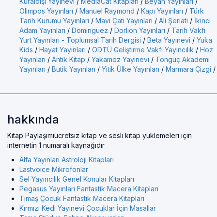
Kuraldışı Yayınevi
/
MediaCat Kitapları
/
Beyan Yayınları
/
Olimpos Yayınları
/
Manuel Raymond
/
Kapı Yayınları
/
Türk
Tarih Kurumu Yayınları
/
Mavi Çatı Yayınları
/
Ali Şeriati
/
İkinci
Adam Yayınları
/
Dominguez
/
Dorlion Yayınları
/
Tarih Vakfı
Yurt Yayınları - Toplumsal Tarih Dergisi
/
Beta Yayınevi
/
Yuka
Kids
/
Hayat Yayınları
/
ODTÜ Geliştirme Vakfı Yayıncılık
/
Hoz
Yayınları
/
Antik Kitap
/
Yakamoz Yayınevi
/
Tonguç Akademi
Yayınları
/
Butik Yayınları
/
Yitik Ülke Yayınları
/
Marmara Çizgi
/
hakkında
Kitap Paylaşımıücretsiz kitap ve sesli kitap yüklemeleri için
internetin 1 numaralı kaynağıdır
Alfa Yayınları Astroloji Kitapları
Lastvoice Mikrofonlar
Sel Yayıncılık Genel Konular Kitapları
Pegasus Yayınları Fantastik Macera Kitapları
Timaş Çocuk Fantastik Macera Kitapları
Kırmızı Kedi Yayınevi Çocuklar İçin Masallar