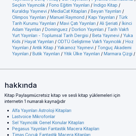
Seçkin Yayıncılık
/
Fono Eğitim Yayınları
/
İndigo Kitap
/
Kuraldışı Yayınevi
/
MediaCat Kitapları
/
Beyan Yayınları
/
Olimpos Yayınları
/
Manuel Raymond
/
Kapı Yayınları
/
Türk
Tarih Kurumu Yayınları
/
Mavi Çatı Yayınları
/
Ali Şeriati
/
İkinci
Adam Yayınları
/
Dominguez
/
Dorlion Yayınları
/
Tarih Vakfı
Yurt Yayınları - Toplumsal Tarih Dergisi
/
Beta Yayınevi
/
Yuka
Kids
/
Hayat Yayınları
/
ODTÜ Geliştirme Vakfı Yayıncılık
/
Hoz
Yayınları
/
Antik Kitap
/
Yakamoz Yayınevi
/
Tonguç Akademi
Yayınları
/
Butik Yayınları
/
Yitik Ülke Yayınları
/
Marmara Çizgi
/
hakkında
Kitap Paylaşımıücretsiz kitap ve sesli kitap yüklemeleri için
internetin 1 numaralı kaynağıdır
Alfa Yayınları Astroloji Kitapları
Lastvoice Mikrofonlar
Sel Yayıncılık Genel Konular Kitapları
Pegasus Yayınları Fantastik Macera Kitapları
Timaş Çocuk Fantastik Macera Kitapları