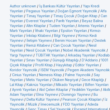
Author unknown
/
İş Bankası Kültür Yayınları
/
Yapı Kredi
Yayınları
/
Pegasus Yayınları
/
Doğan Egmont Yayıncılık
/
Alfa
Yayınları
/
Timaş Yayınları
/
Timaş Çocuk
/
Doğan Kitap
/
Can
Yayınları
/
Everest Yayınları
/
Parıltı Yayınları
/
Beyaz Balina
Yayınları
/
Altın Kitaplar
/
Tudem Yayınları
/
Artemis Yayınları
/
Martı Yayınları
/
İthaki Yayınları
/
Epsilon Yayınları
/
Kırmızı
Yayınları
/
İnkılap Kitabevi
/
Bilgi Yayınevi
/
Kırmızı Kedi
Yayınevi
/
İletişim Yayınevi
/
Benim Hocam Yayınları
/
Destek
Yayınları
/
Remzi Kitabevi
/
Can Çocuk Yayınları
/
Nesil
Yayınları
/
Nesil Çocuk Yayınları
/
Nobel Akademik Yayıncılık
/
Yargı Yayınevi
/
TÜBİTAK Yayınları
/
Arkadaş Yayınları
/
Kodlab
Yayınları
/
Sınav Yayınları
/
Günışığı Kitaplığı
/
D'Addario
/
1001
Çiçek Kitaplar
/
Profil Kitap
/
Hayykitap
/
Editör Yayınları
/
Koridor Yayıncılık
/
İSEM Yayıncılık
/
Pegem Akademi Yayıncılık
/
Cinius Yayınları
/
Nemesis Kitap
/
Palme Yayıncılık
/
Say
Yayınları
/
Metis Yayınları
/
Ötüken Neşriyat
/
Gece Kitaplığı
/
Lal Kitap
/
Kaknüs Yayınları
/
Mikado Yayınları
/
Bilfen Yayınları
/
Ayrıntı Yayınları
/
Akıl Çelen Kitaplar
/
Yediiklim Yayınları
/
Akıllı
Adam Yayınları
/
Elma Yayınevi
/
Domingo Yayınevi
/
Bu
Yayınevi
/
Delta Kültür Yayınevi
/
Pearson Çocuk Kitapları
/
İz
Yayıncılık
/
Müzik
/
İmecemuzik
/
FDD Yayınları
/
Adeda
Yayıncılık
/
Genç Timaş
/
Sel Yayıncılık
/
Pyramid International
/