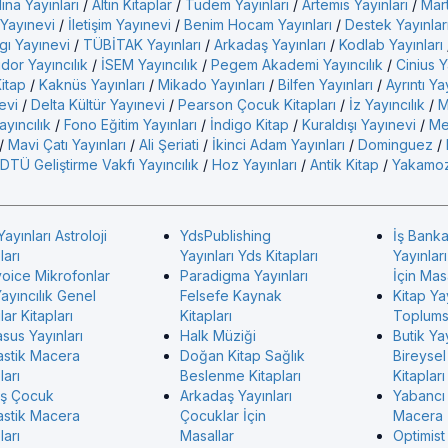
ina Yayınları
/
Altın Kitaplar
/
Tudem Yayınları
/
Artemis Yayınları
/
Mart
 Yayınevi
/
İletişim Yayınevi
/
Benim Hocam Yayınları
/
Destek Yayınlar
gı Yayınevi
/
TÜBİTAK Yayınları
/
Arkadaş Yayınları
/
Kodlab Yayınları
idor Yayıncılık
/
İSEM Yayıncılık
/
Pegem Akademi Yayıncılık
/
Cinius Y
Kitap
/
Kaknüs Yayınları
/
Mikado Yayınları
/
Bilfen Yayınları
/
Ayrıntı Ya
evi
/
Delta Kültür Yayınevi
/
Pearson Çocuk Kitapları
/
İz Yayıncılık
/
M
yıncılık
/
Fono Eğitim Yayınları
/
İndigo Kitap
/
Kuraldışı Yayınevi
/
Me
/
Mavi Çatı Yayınları
/
Ali Şeriati
/
İkinci Adam Yayınları
/
Dominguez
/
DTÜ Geliştirme Vakfı Yayıncılık
/
Hoz Yayınları
/
Antik Kitap
/
Yakamoz
Yayınları Astroloji
YdsPublishing
İş Banka
ları
Yayınları Yds Kitapları
Yayınlar
voice Mikrofonlar
Paradigma Yayınları
İçin Mas
ayıncılık Genel
Felsefe Kaynak
Kitap Ya
ar Kitapları
Kitapları
Toplumsa
sus Yayınları
Halk Müziği
Butik Yay
astik Macera
Doğan Kitap Sağlık
Bireysel
ları
Beslenme Kitapları
Kitapları
ş Çocuk
Arkadaş Yayınları
Yabancı
astik Macera
Çocuklar İçin
Macera
ları
Masallar
Optimist