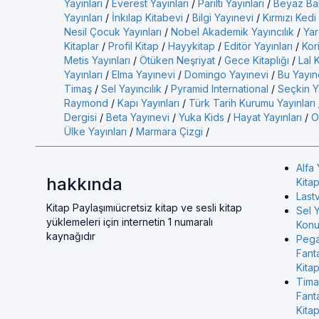
Yayınları
/
Everest Yayınları
/
Parıltı Yayınları
/
Beyaz Bal
Yayınları
/
İnkılap Kitabevi
/
Bilgi Yayınevi
/
Kırmızı Kedi
Nesil Çocuk Yayınları
/
Nobel Akademik Yayıncılık
/
Yar
Kitaplar
/
Profil Kitap
/
Hayykitap
/
Editör Yayınları
/
Kor
Metis Yayınları
/
Ötüken Neşriyat
/
Gece Kitaplığı
/
Lal 
Yayınları
/
Elma Yayınevi
/
Domingo Yayınevi
/
Bu Yayın
Timaş
/
Sel Yayıncılık
/
Pyramid International
/
Seçkin Ya
Raymond
/
Kapı Yayınları
/
Türk Tarih Kurumu Yayınları
Dergisi
/
Beta Yayınevi
/
Yuka Kids
/
Hayat Yayınları
/
O
Ülke Yayınları
/
Marmara Çizgi
/
Alfa 
hakkında
Kitap
Last
Kitap Paylaşımıücretsiz kitap ve sesli kitap
Sel Y
yüklemeleri için internetin 1 numaralı
Konul
kaynağıdır
Pega
Fant
Kitap
Tima
Fant
Kitap