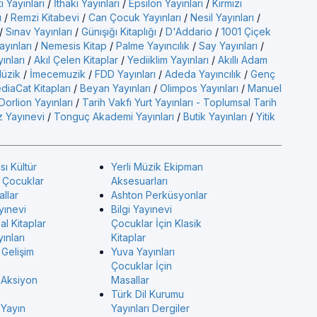
ı Yayınları
/
İthaki Yayınları
/
Epsilon Yayınları
/
Kırmızı
ı
/
Remzi Kitabevi
/
Can Çocuk Yayınları
/
Nesil Yayınları
/
/
Sınav Yayınları
/
Günışığı Kitaplığı
/
D'Addario
/
1001 Çiçek
ayınları
/
Nemesis Kitap
/
Palme Yayıncılık
/
Say Yayınları
/
yınları
/
Akıl Çelen Kitaplar
/
Yediiklim Yayınları
/
Akıllı Adam
üzik
/
İmecemuzik
/
FDD Yayınları
/
Adeda Yayıncılık
/
Genç
diaCat Kitapları
/
Beyan Yayınları
/
Olimpos Yayınları
/
Manuel
Dorlion Yayınları
/
Tarih Vakfı Yurt Yayınları - Toplumsal Tarih
 Yayınevi
/
Tonguç Akademi Yayınları
/
Butik Yayınları
/
Yitik
sı Kültür
Yerli Müzik Ekipman
ı Çocuklar
Aksesuarları
allar
Ashton Perküsyonlar
yınevi
Bilgi Yayınevi
l Kitaplar
Çocuklar İçin Klasik
ınları
Kitaplar
 Gelişim
Yuva Yayınları
Çocuklar İçin
 Aksiyon
Masallar
Türk Dil Kurumu
 Yayın
Yayınları Dergiler