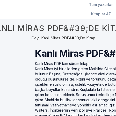
Tüm yazarlar
Kitaplar AZ
NLI MIRAS PDF&#39;DE KI
Ev
Kanlı Miras PDF&#39;de Kitap
Kanlı Miras PDF&#
Kanlı Miras PDF tam sürüm kitap
Kanlı Miras İyi bir aileden gelen Mathilda Gile
bulunur. Başına, Orataçağda işkence aleti olarak 
olduğu düşünülürse de, kızını ve torununu cezal
çiçeklerle süslü olması, üstelik vaziyetinde bü
başka boyutlar kazandırır. Kuşkulularla listesin
çıkan kocası da eklenir. Soruşturma ilerledikçe 
çıkar. Mathilda bu ilişkiler sonucu akli dengesini y
tartışmalı vasiyetnameye yöneltip asıl amacı giz
Walters, İngiltere'nin yeni polisiye kraliçesi. R
istemediği için BC tarafından tarafından filme ç