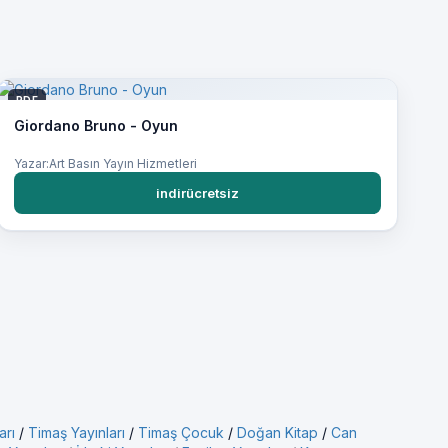
PDF
Giordano Bruno - Oyun
Yazar:Art Basın Yayın Hizmetleri
indirücretsiz
arı
/
Timaş Yayınları
/
Timaş Çocuk
/
Doğan Kitap
/
Can