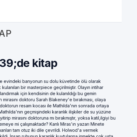
TAP
39;de kitap
spie evindeki banyonun su dolu küvetinde ölü olarak
kulanılan bir masterpiece geçirilmiştir. Olayın intihar
andırmak için kendisinin de kulanıldığı bu gemin
tün mirasını doktoru Sarah Blakeney'e bırakması, olaya
e doktorun resam kocası ile Mathilda'nın sonrada ortaya
Mathilda'nın geçmişindeki karanlık ilişkiler de su yüzüne
itirip mirasını doktoruna mı bırakmıştır, yoksa katil,ilgiyi bu
lemeye mi çalışmaktadır? Kanlı Miras'ın yazarı Minete
omanları tam otuz iki dile çevrildi. Holwod'a vermek
ekildi. İnsan ruhunun karanlık kuytularına inmekte çok usta