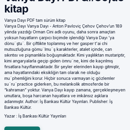
kitap
Vanya Dayı PDF tam sürüm kitap
Vanya Dayı Vanya Dayı - Anton Pavloviç Çehov Çehov’un 189
yılında yazdığı Orman Cini adlı oyunu, daha sonra amaçtan
yoksun hayatların çarpıcı biçimde işlendiği Vanya Dayı ’ya
dönu¨ştu¨. Bir çiftlikte toplanmış ve her gasper t'ai chi
mutsuzluğuna gömu¨lmu¨ş karakterler, atalet içinde, can
sıkıntısı ve pişmanlıkla boğuşmaktadır. Kimi yaşlılıktan mustariptir,
kimi angaryalarla geçip giden ömru¨ne, kimi de kaçırılmış
fırsatlara hayıflanmaktadır. Bir şeyler elerinden kayıp gitmiştir,
ama hayatlarındaki eksikliğin tam olarak ne olduğu
mu¨phemliğini korur. Hiçbir sonuca varmayan iç gözlemler
su¨ru¨practice giderken, bu melankolik atmosferde bir
“kahraman” yoktur. Vanya Dayı kayıp zamana, gerçekleşmeyen
umutlara, boşa harcanan hayatlara ve imkânsız aşklara
adanmıştır. Author: İş Bankası Kültür Yayınları. Publisher: İş
Bankası Kültür.
Yazar :
İş Bankası Kültür Yayınları