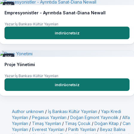
PDF
Empresyonistler - Ayrıntıda Sanat-Diana Newall
Yazar:İş Bankası Kültür Yayınları
indirücretsiz
PDF
Proje Yönetimi
Yazar:İş Bankası Kültür Yayınları
indirücretsiz
Author unknown
/
İş Bankası Kültür Yayınları
/
Yapı Kredi
Yayınları
/
Pegasus Yayınları
/
Doğan Egmont Yayıncılık
/
Alfa
Yayınları
/
Timaş Yayınları
/
Timaş Çocuk
/
Doğan Kitap
/
Can
Yayınları
/
Everest Yayınları
/
Parıltı Yayınları
/
Beyaz Balina