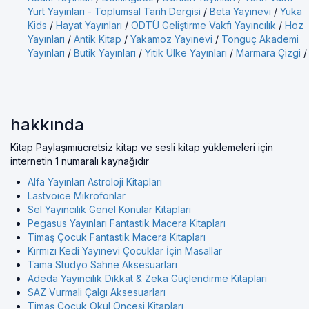
Yurt Yayınları - Toplumsal Tarih Dergisi
/
Beta Yayınevi
/
Yuka
Kids
/
Hayat Yayınları
/
ODTÜ Geliştirme Vakfı Yayıncılık
/
Hoz
Yayınları
/
Antik Kitap
/
Yakamoz Yayınevi
/
Tonguç Akademi
Yayınları
/
Butik Yayınları
/
Yitik Ülke Yayınları
/
Marmara Çizgi
/
hakkında
Kitap Paylaşımıücretsiz kitap ve sesli kitap yüklemeleri için
internetin 1 numaralı kaynağıdır
Alfa Yayınları Astroloji Kitapları
Lastvoice Mikrofonlar
Sel Yayıncılık Genel Konular Kitapları
Pegasus Yayınları Fantastik Macera Kitapları
Timaş Çocuk Fantastik Macera Kitapları
Kırmızı Kedi Yayınevi Çocuklar İçin Masallar
Tama Stüdyo Sahne Aksesuarları
Adeda Yayıncılık Dikkat & Zeka Güçlendirme Kitapları
SAZ Vurmali Çalgı Aksesuarları
Timaş Çocuk Okul Öncesi Kitapları