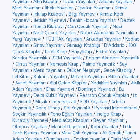
Yayınları
/
Altın Kitaplar
/
Tudem Yayınları
/
Artemis Yayınları
/
Martı Yayınları
/
İthaki Yayınları
/
Epsilon Yayınları
/
Kırmızı
Yayınları
/
İnkılap Kitabevi
/
Bilgi Yayınevi
/
Kırmızı Kedi
Yayınevi
/
İletişim Yayınevi
/
Benim Hocam Yayınları
/
Destek
Yayınları
/
Remzi Kitabevi
/
Can Çocuk Yayınları
/
Nesil
Yayınları
/
Nesil Çocuk Yayınları
/
Nobel Akademik Yayıncılık
/
Yargı Yayınevi
/
TÜBİTAK Yayınları
/
Arkadaş Yayınları
/
Kodlab
Yayınları
/
Sınav Yayınları
/
Günışığı Kitaplığı
/
D'Addario
/
1001
Çiçek Kitaplar
/
Profil Kitap
/
Hayykitap
/
Editör Yayınları
/
Koridor Yayıncılık
/
İSEM Yayıncılık
/
Pegem Akademi Yayıncılık
/
Cinius Yayınları
/
Nemesis Kitap
/
Palme Yayıncılık
/
Say
Yayınları
/
Metis Yayınları
/
Ötüken Neşriyat
/
Gece Kitaplığı
/
Lal Kitap
/
Kaknüs Yayınları
/
Mikado Yayınları
/
Bilfen Yayınları
/
Ayrıntı Yayınları
/
Akıl Çelen Kitaplar
/
Yediiklim Yayınları
/
Akıllı
Adam Yayınları
/
Elma Yayınevi
/
Domingo Yayınevi
/
Bu
Yayınevi
/
Delta Kültür Yayınevi
/
Pearson Çocuk Kitapları
/
İz
Yayıncılık
/
Müzik
/
İmecemuzik
/
FDD Yayınları
/
Adeda
Yayıncılık
/
Genç Timaş
/
Sel Yayıncılık
/
Pyramid International
/
Seçkin Yayıncılık
/
Fono Eğitim Yayınları
/
İndigo Kitap
/
Kuraldışı Yayınevi
/
MediaCat Kitapları
/
Beyan Yayınları
/
Olimpos Yayınları
/
Manuel Raymond
/
Kapı Yayınları
/
Türk
Tarih Kurumu Yayınları
/
Mavi Çatı Yayınları
/
Ali Şeriati
/
İkinci
Adam Yayınları
/
Dominguez
/
Dorlion Yayınları
/
Tarih Vakfı